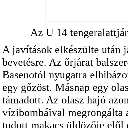
Az U 14 tengeralattjár
A javítások elkészülte után j
bevetésre. Az őrjárat balszer
Basenotól nyugatra elhibázo
egy gőzöst. Másnap egy ola
támadott. Az olasz hajó azon
vízibombáival megrongálta 
tudott makacs üldözője elől