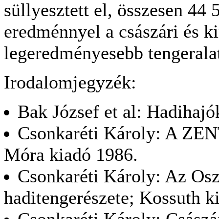
süllyesztett el, összesen 44
eredménnyel a császári és ki
legeredményesebb tengeralatt
Irodalomjegyzék:
Bak József et al: Hadihajó
Csonkaréti Károly: A ZENT
Móra kiadó 1986.
Csonkaréti Károly: Az Os
haditengerészete; Kossuth k
Csonkaréti Károly: Császár