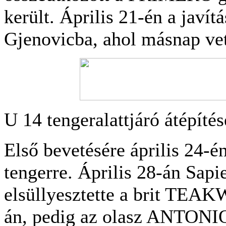
került. Április 21-én a javít
Gjenovicba, ahol másnap ve
U 14 tengeralattjáró átépíté
Első bevetésére április 24-én
tengerre. Április 28-án Sapie
elsüllyesztette a brit TEA
án, pedig az olasz ANTONIO