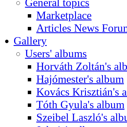
General topics
Marketplace
Articles News Foru
Gallery
Users' albums
Horváth Zoltán's a
Hajómester's album
Kovács Krisztián's 
Tóth Gyula's album
Szeibel Laszló's al