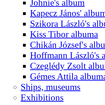
Johnie's album
Kapecz János' albu
Szikora László's al
Kiss Tibor albuma
Chikán József's alb
Hoffmann László's 
Czeglédy Zsolt alb
Gémes Attila album
Ships, museums
Exhibitions