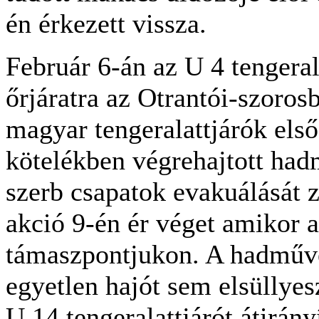
én érkezett vissza.
Február 6-án az U 4 tengeral
őrjáratra az Otrantói-szorosb
magyar tengeralattjárók első
kötelékben végrehajtott had
szerb csapatok evakuálását 
akció 9-én ér véget amikor a
támaszpontjukon. A hadműve
egyetlen hajót sem elsüllyes
U 14 tengeralattjárót átirán