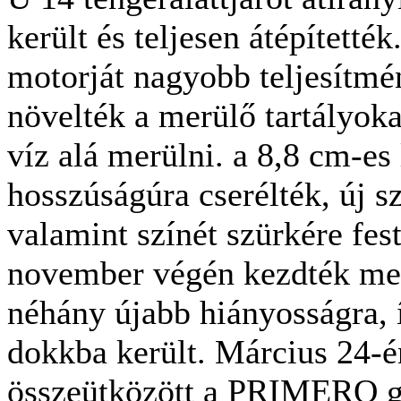
került és teljesen átépítették
motorját nagyobb teljesítmén
növelték a merülő tartályok
víz alá merülni. a 8,8 cm-es
hosszúságúra cserélték, új s
valamint színét szürkére fest
november végén kezdték meg
néhány újabb hiányosságra, 
dokkba került. Március 24-én
összeütközött a PRIMERO gő