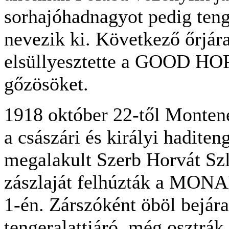
sorhajóhadnagyot pedig teng
nevezik ki. Következő őrjára
elsüllyesztette a GOOD H
gőzösöket.
1918 október 22-től Montene
a császári és királyi haditen
megalakult Szerb Horvát Sz
zászlaját felhúzták a MON
1-én. Zárszóként öböl bejára
tengeralattjáró, még osztrák