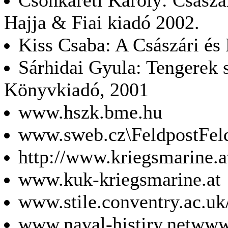
Hajja & Fiai kiadó 2002.
Kiss Csaba: A Császári és K
Sárhidai Gyula: Tengerek s
Könyvkiadó, 2001
www.hszk.bme.hu
www.sweb.cz\FeldpostFel
http://www.kriegsmarine.a
www.kuk-kriegsmarine.at
www.stile.conventry.ac.uk
www.naval-histiry.netwww.