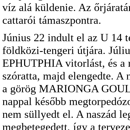
víz alá küldenie. Az őrjáratá
cattarói támaszpontra.
Június 22 indult el az U 14 
földközi-tengeri útjára. Júli
EPHUTPHIA vitorlást, és a 
szóratta, majd elengedte. A 
a görög MARIONGA GOULA
nappal később megtorpedózo
nem süllyedt el. A naszád l
megbetegedett, így a terveze