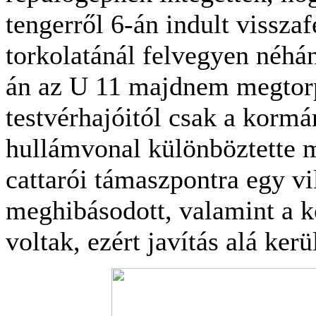
tengerről 6-án indult vissza
torkolatánál felvegyen néhá
án az U 11 majdnem megtorp
testvérhajóitól csak a kormán
hullámvonal különböztette m
cattarói támaszpontra egy vi
meghibásodott, valamint a 
voltak, ezért javítás alá kerül