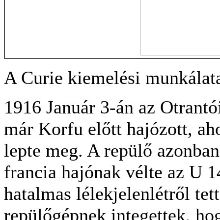
A Curie kiemelési munkálat
1916 Január 3-án az Otrantó
már Korfu előtt hajózott, ah
lepte meg. A repülő azonba
francia hajónak vélte az U 1
hatalmas lélekjelenlétről tet
repülőgépnek integettek, ho