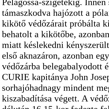
Pelagossa-szigetekig. Innen 
támaszkodva hajózott a póla
kikötő védőzárait próbálta k
behatolt a kikötőbe, azonba
miatt késlekedni kényszerült
első aknazáron, azonban eg
védőzárba belegabalyodott és
CURIE kapitánya John Jose
sorhajóhadnagy mindent meg
kiszabadítása végett. A véd
délután 16.15-kor fedezte f