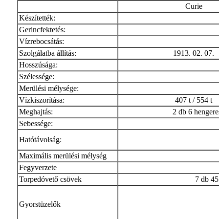
Curie
Készítették:
Gerincfektetés:
Vízrebocsátás:
Szolgálatba állítás:
1913. 02. 07.
Hosszúsága:
Szélessége:
Merülési mélysége:
Vízkiszorítása:
407 t / 554 t
Meghajtás:
2 db 6 hengeres
Sebessége:
Hatótávolság:
Maximális merülési mélység
Fegyverzete
Torpedóvető csövek
7 db 45
Gyorstüzelők