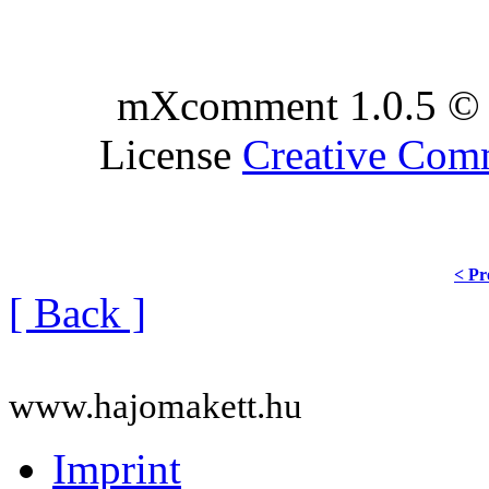
mXcomment 1.0.5 © 
License
Creative Co
< Pr
[ Back ]
www.hajomakett.hu
Imprint