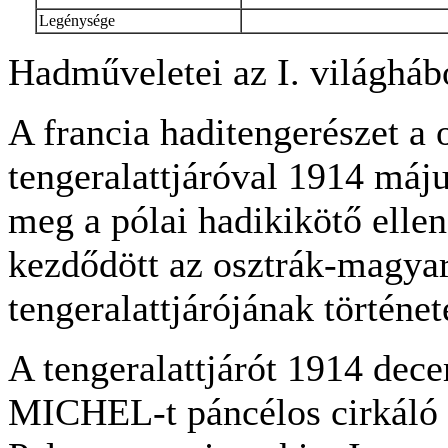
Legénysége
Hadműveletei az I. világhábo
A francia haditengerészet a
tengeralattjáróval 1914 máju
meg a pólai hadikikötő ellen
kezdődött az osztrák-magyar
tengeralattjárójának történet
A tengeralattjárót 1914 dec
MICHEL-t páncélos cirkáló v