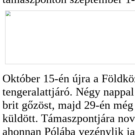
Október 15-én újra a Földkö
tengeralattjáró. Négy nappal
brit gőzöst, majd 29-én még
küldött. Támaszpontjára no
ahonnan Pólába vezénylik ja