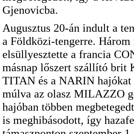
Gjenovicba.
Augusztus 20-án indult a ten
a Földközi-tengerre. Három
elsüllyesztette a francia 
másnap lőszert szállító bri
TITAN és a NARIN hajókat k
múlva az olasz MILAZZO gőz
hajóban többen megbetegedte
is meghibásodott, így hazafe
támaszponton szeptember 1-é