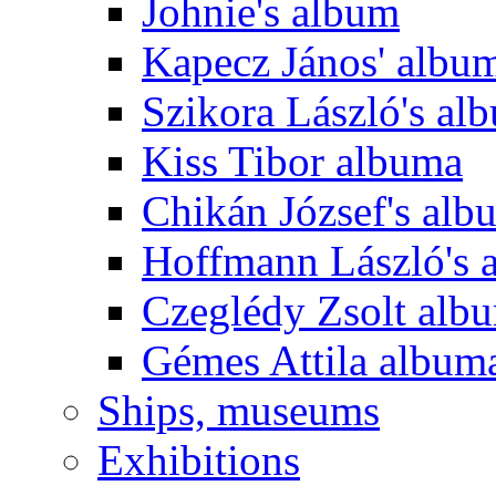
Johnie's album
Kapecz János' albu
Szikora László's al
Kiss Tibor albuma
Chikán József's alb
Hoffmann László's 
Czeglédy Zsolt alb
Gémes Attila album
Ships, museums
Exhibitions