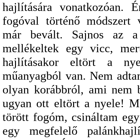
hajlítására vonatkozóan. É
fogóval történő módszert v
már bevált. Sajnos az a
mellékeltek egy vicc, me
hajlításakor eltört a n
műanyagból van. Nem adtam
olyan korábbról, ami nem bí
ugyan ott eltört a nyele! M
törött fogóm, csináltam egy
egy megfelelő palánkhajlí