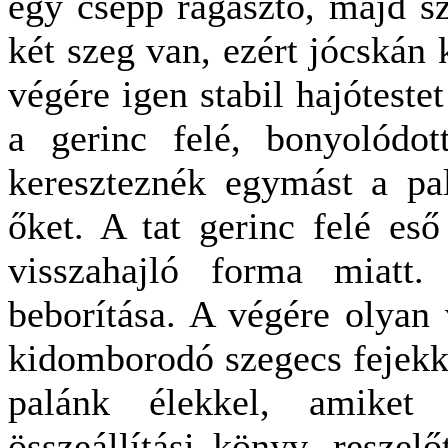
egy csepp ragasztó, majd s
két szeg van, ezért jócskán k
végére igen stabil hajótest
a gerinc felé, bonyolódot
kereszteznék egymást a pal
őket. A tat gerinc felé es
visszahajló forma miatt.
beborítása. A végére olyan 
kidomborodó szegecs fejekke
palánk élekkel, amiket 
összeállítási könyv, reszelő