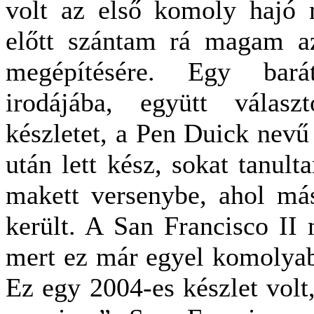
volt az első komoly hajó 
előtt szántam rá magam a
megépítésére. Egy bar
irodájába, együtt válasz
készletet, a Pen Duick nev
után lett kész, sokat tanu
makett versenybe, ahol más
került. A San Francisco II 
mert ez már egyel komolyabb
Ez egy 2004-es készlet vol