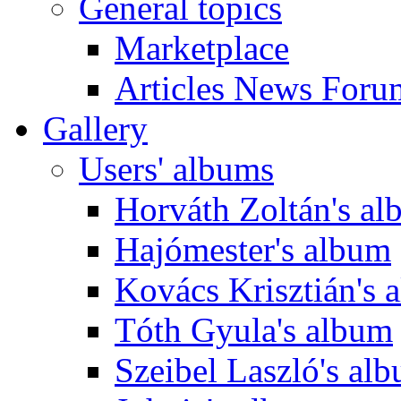
General topics
Marketplace
Articles News Foru
Gallery
Users' albums
Horváth Zoltán's a
Hajómester's album
Kovács Krisztián's 
Tóth Gyula's album
Szeibel Laszló's al