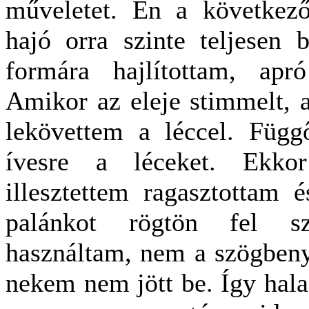
műveletet. Én a következ
hajó orra szinte teljesen b
formára hajlítottam, apr
Amikor az eleje stimmelt, a
lekövettem a léccel. Függő
ívesre a léceket. Ekko
illesztettem ragasztottam 
palánkot rögtön fel sz
használtam, nem a szögbeny
nekem nem jött be. Így halad