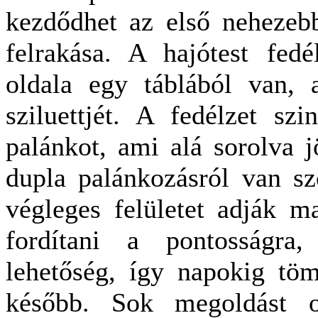
kezdődhet az első nehezebb
felrakása. A hajótest fedél
oldala egy táblából van,
sziluettjét. A fedélzet sz
palánkot, ami alá sorolva 
dupla palánkozásról van szó
végleges felületet adják m
fordítani a pontosságra,
lehetőség, így napokig töm
később. Sok megoldást 