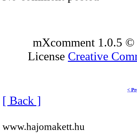
mXcomment 1.0.5 © 
License
Creative Co
< Pr
[ Back ]
www.hajomakett.hu