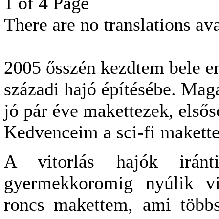
1 of 4 Page
There are no translations ava
2005 ősszén kezdtem bele e
századi hajó építésébe. Mag
jó pár éve makettezek, elsős
Kedvenceim a sci-fi makette
A vitorlás hajók iránt
gyermekkoromig nyúlik vi
roncs makettem, ami többs