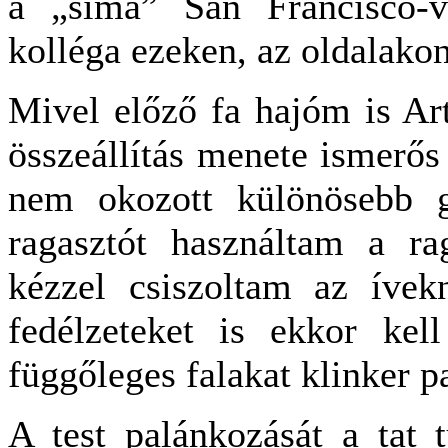
a „sima” San Francisco-v
kolléga ezeken, az oldalakon
Mivel előző fa hajóm is Art
összeállítás menete ismerős 
nem okozott különösebb g
ragasztót használtam a ra
kézzel csiszoltam az ívek
fedélzeteket is ekkor kel
függőleges falakat klinker p
A test palánkozását a tat t