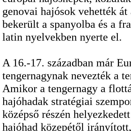
genovai hajósok vehették át 
bekerült a spanyolba és a fr
latin nyelvekben nyerte el.
A 16.-17. században már Eur
tengernagynak nevezték a te
Amikor a tengernagy a flottá
hajóhadak stratégiai szempo
középső részén helyezkedett
hajóhad közepétől irányított