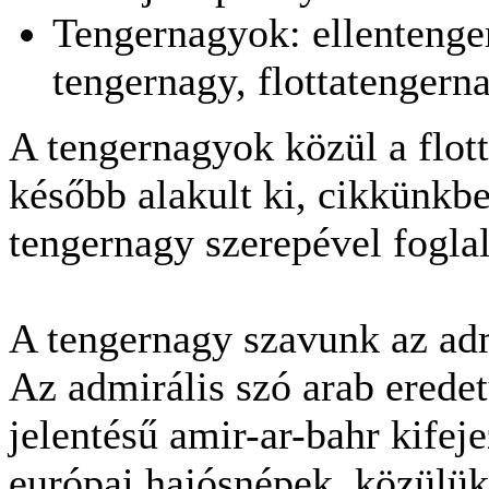
Tengernagyok: ellentenge
tengernagy, flottatengern
A tengernagyok közül a flot
később alakult ki, cikkünkbe
tengernagy szerepével fogla
A tengernagy szavunk az ad
Az admirális szó arab erede
jelentésű amir-ar-bahr kifej
európai hajósnépek, közülük i