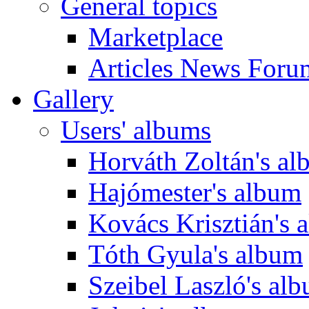
General topics
Marketplace
Articles News Foru
Gallery
Users' albums
Horváth Zoltán's a
Hajómester's album
Kovács Krisztián's 
Tóth Gyula's album
Szeibel Laszló's al