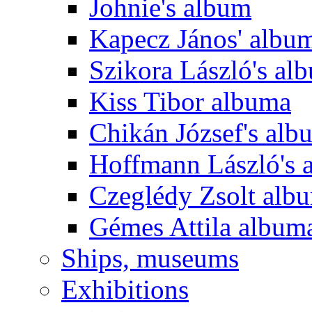
Johnie's album
Kapecz János' albu
Szikora László's al
Kiss Tibor albuma
Chikán József's alb
Hoffmann László's 
Czeglédy Zsolt alb
Gémes Attila album
Ships, museums
Exhibitions