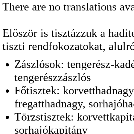
There are no translations ava
Először is tisztázzuk a hadi
tiszti rendfokozatokat, alulró
Zászlósok: tengerész-kadé
tengerészzászlós
Főtisztek: korvetthadnagy
fregatthadnagy, sorhajóh
Törzstisztek: korvettkapit
sorhajókapitány