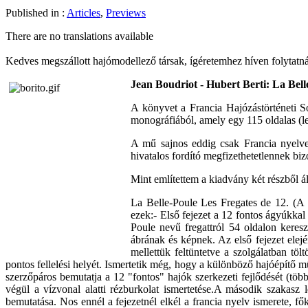
Published in :
Articles
,
Previews
There are no translations available
Kedves megszállott hajómodellező társak, ígéretemhez híven folyta
Jean Boudriot - Hubert Berti: La Bel
A könyvet a Francia Hajózástörténeti S
monográfiából, amely egy 115 oldalas (le
A mű sajnos eddig csak Francia nyelven
hivatalos fordító megfizethetetlennek bizo
Mint említettem a kiadvány két részből ál
La Belle-Poule Les Fregates de 12. (A "
ezek:- Első fejezet a 12 fontos ágyúkkal 
Poule nevű fregattról 54 oldalon keres
ábrának és képnek. Az első fejezet elején
mellettük feltüntetve a szolgálatban töl
pontos fellelési helyét. Ismertetik még, hogy a különböző hajóépítő 
szerzőpáros bemutatja a 12 "fontos" hajók szerkezeti fejlődését (több 
végül a vízvonal alatti rézburkolat ismertetése.A második szakasz 
bemutatása. Nos ennél a fejezetnél elkél a francia nyelv ismerete, fők