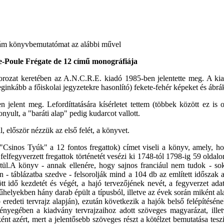
tnám könyvbemutatómat az alábbi művel
le-Poule Frégate de 12 című monográfiája
orozat keretében az A.N.C.R.E. kiadó 1985-ben jelentette meg. A ki
ginkább a főiskolai jegyzetekre hasonlító) fekete-fehér képeket és ábrá
 jelent meg. Lefordíttatására kísérletet tettem (többek között ez is
nyult, a "baráti alap" pedig kudarcot vallott.
l, először nézzük az első felét, a könyvet.
Csinos Tyúk" a 12 fontos fregattok) címet viseli a könyv, amely, hog
felfegyverzett fregattok történetét vesézi ki 1748-tól 1798-ig 59 oldal
ztül.A könyv - annak ellenére, hogy sajnos franciául nem tudok - so
 - táblázatba szedve - felsorolják mind a 104 db az említett időszak al
tött idő kezdetét és végét, a hajó tervezőjének nevét, a fegyverzet ada
műhelyekben hány darab épült a típusból, illetve az évek során miként a
eredeti tervrajz alapján), ezután következik a hajók belső felépítéséne
lényegében a kiadvány tervrajzaihoz adott szöveges magyarázat, illet
ént azért, mert a jelentősebb szöveges részt a kötélzet bemutatása teszi