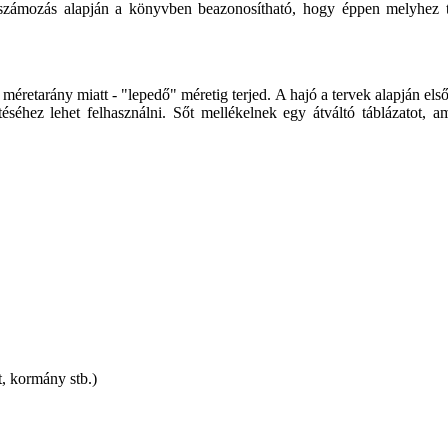
etett számozás alapján a könyvben beazonosítható, hogy éppen melyhez
 méretarány miatt - "lepedő" méretig terjed. A hajó a tervek alapján e
éséhez lehet felhasználni. Sőt mellékelnek egy átváltó táblázatot, a
át, kormány stb.)