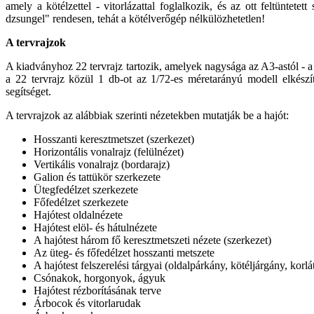
amely a kötélzettel - vitorlázattal foglalkozik, és az ott feltünt
dzsungel" rendesen, tehát a kötélverőgép nélkülözhetetlen!
A tervrajzok
A kiadványhoz 22 tervrajz tartozik, amelyek nagysága az A3-astól - a
a 22 tervrajz közül 1 db-ot az 1/72-es méretarányú modell elkészít
segítséget.
A tervrajzok az alábbiak szerinti nézetekben mutatják be a hajót:
Hosszanti keresztmetszet (szerkezet)
Horizontális vonalrajz (felülnézet)
Vertikális vonalrajz (bordarajz)
Galion és tattükör szerkezete
Ütegfedélzet szerkezete
Főfedélzet szerkezete
Hajótest oldalnézete
Hajótest elöl- és hátulnézete
A hajótest három fő keresztmetszeti nézete (szerkezet)
Az üteg- és főfedélzet hosszanti metszete
A hajótest felszerelési tárgyai (oldalpárkány, kötéljárgány, korl
Csónakok, horgonyok, ágyuk
Hajótest rézborításának terve
Árbocok és vitorlarudak