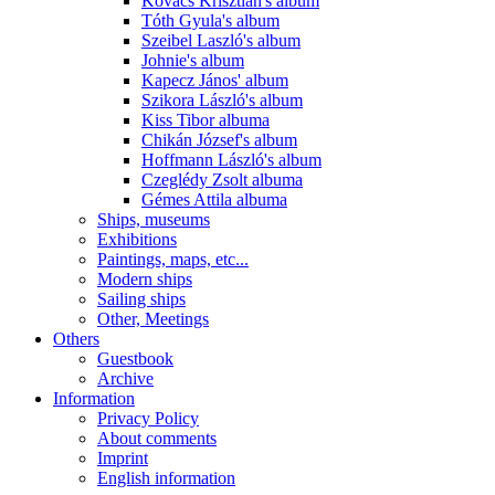
Kovács Krisztián's album
Tóth Gyula's album
Szeibel Laszló's album
Johnie's album
Kapecz János' album
Szikora László's album
Kiss Tibor albuma
Chikán József's album
Hoffmann László's album
Czeglédy Zsolt albuma
Gémes Attila albuma
Ships, museums
Exhibitions
Paintings, maps, etc...
Modern ships
Sailing ships
Other, Meetings
Others
Guestbook
Archive
Information
Privacy Policy
About comments
Imprint
English information