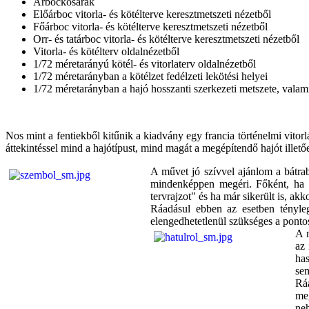
Árbockosarak
Előárboc vitorla- és kötélterve keresztmetszeti nézetből
Főárboc vitorla- és kötélterve keresztmetszeti nézetből
Orr- és tatárboc vitorla- és kötélterve keresztmetszeti nézetből
Vitorla- és kötélterv oldalnézetből
1/72 méretarányú kötél- és vitorlaterv oldalnézetből
1/72 méretarányban a kötélzet fedélzeti lekötési helyei
1/72 méretarányban a hajó hosszanti szerkezeti metszete, valamin
Nos mint a fentiekből kitűnik a kiadvány egy francia történelmi vito
áttekintéssel mind a hajótípust, mind magát a megépítendő hajót illető
A művet jó szívvel ajánlom a bátra
mindenképpen megéri. Főként, ha a
tervrajzot" és ha már sikerült is, 
Ráadásul ebben az esetben tényleg
elengedhetetlenül szükséges a pont
A n
az
has
sem
Ráa
me
ne