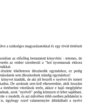
ítve a szükséges magyarázatokkal és egy rövid történeti
asonlóan az előzőleg bemutatott könyvhöz - tetemes, de
k esetén az ember szembesül a "hol nyomtassak ekkora
émákkal.
észlete tökéletesen illeszkedik egymáshoz, ez pedig
ymásolatok sem illeszkednek mindig egymáshoz!
könyvet kiadták, de aki jól beszéli e nyelvet (és ismeri
akadna. De azoknak sem kell elkeserednie, akik hozzám
a történelmi vitorlások terén, akkor e hajó megépítése
dnak, azok "nyelvét" pedig könnyen el lehet sajátítani.
te e modellt, és azt művében több esetben példaként is
k is, úgyhogy ezzel valamennyire áthidalható a nyelvi