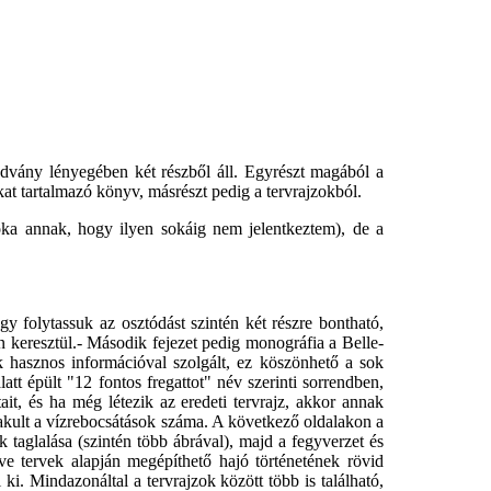
advány lényegében két részből áll. Egyrészt magából a
kat tartalmazó könyv, másrészt pedig a tervrajzokból.
 oka annak, hogy ilyen sokáig nem jelentkeztem), de a
y folytassuk az osztódást szintén két részre bontható,
on keresztül.- Második fejezet pedig monográfia a Belle-
k hasznos információval szolgált, ez köszönhető a sok
att épült "12 fontos fregattot" név szerinti sorrendben,
tait, és ha még létezik az eredeti tervrajz, akkor annak
lakult a vízrebocsátások száma. A következő oldalakon a
k taglalása (szintén több ábrával), majd a fegyverzet és
ve tervek alapján megépíthető hajó történetének rövid
 ki. Mindazonáltal a tervrajzok között több is található,