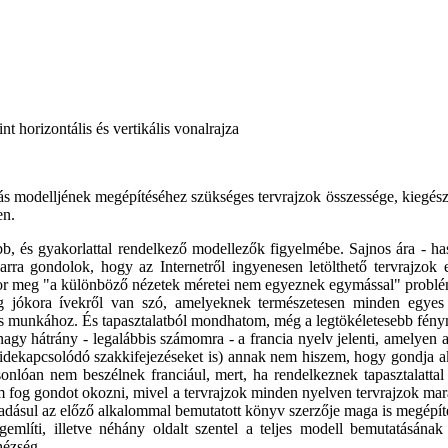
t horizontális és vertikális vonalrajza
rlás modelljének megépítéséhez szükséges tervrajzok összessége, kiegész
en.
bb, és gyakorlattal rendelkező modellezők figyelmébe. Sajnos ára - h
rra gondolok, hogy az Internetről ingyenesen letölthető tervrajzo
akkor meg "a különböző nézetek méretei nem egyeznek egymással" probl
 jókora ívekről van szó, amelyeknek természetesen minden egyes r
os munkához. És tapasztalatból mondhatom, még a legtökéletesebb fén
agy hátrány - legalábbis számomra - a francia nyelv jelenti, amelyen a 
 idekapcsolódó szakkifejezéseket is) annak nem hiszem, hogy gondja 
onlóan nem beszélnek franciául, mert, ha rendelkeznek tapasztalattal 
 fog gondot okozni, mivel a tervrajzok minden nyelven tervrajzok mara
dásul az előző alkalommal bemutatott könyv szerzője maga is megépítet
gemlíti, illetve néhány oldalt szentel a teljes modell bemutatásána
hézség.