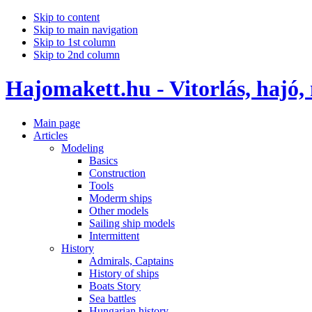
Skip to content
Skip to main navigation
Skip to 1st column
Skip to 2nd column
Hajomakett.hu - Vitorlás, hajó,
Main page
Articles
Modeling
Basics
Construction
Tools
Moderm ships
Other models
Sailing ship models
Intermittent
History
Admirals, Captains
History of ships
Boats Story
Sea battles
Hungarian history