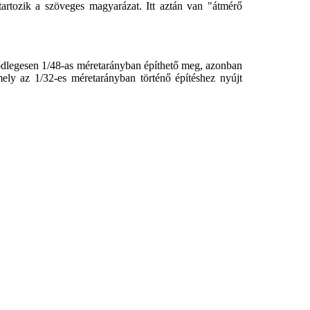
 tartozik a szöveges magyarázat. Itt aztán van "átmérő
lsődlegesen 1/48-as méretarányban építhető meg, azonban
mely az 1/32-es méretarányban történő építéshez nyújt