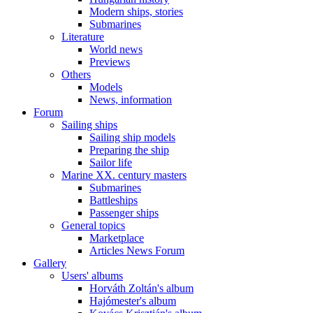
Modern ships, stories
Submarines
Literature
World news
Previews
Others
Models
News, information
Forum
Sailing ships
Sailing ship models
Preparing the ship
Sailor life
Marine XX. century masters
Submarines
Battleships
Passenger ships
General topics
Marketplace
Articles News Forum
Gallery
Users' albums
Horváth Zoltán's album
Hajómester's album