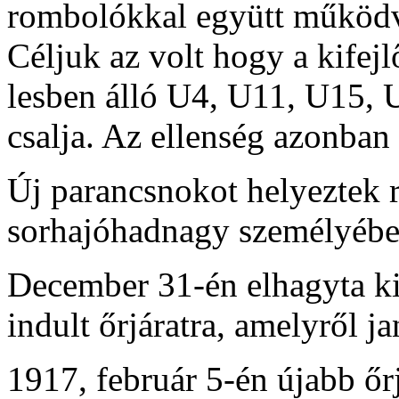
rombolókkal együtt működve 
Céljuk az volt hogy a kifejl
lesben álló U4, U11, U15, U
csalja. Az ellenség azonban
Új parancsnokot helyeztek 
sorhajóhadnagy személyébe
December 31-én elhagyta kik
indult őrjáratra, amelyről ja
1917, február 5-én újabb őrj