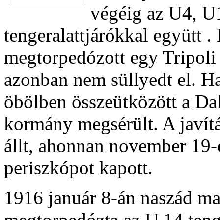
végéig az U4, U
tengeralattjárókkal együtt 
megtorpedózott egy Tripoli 
azonban nem süllyedt el. Ha
öbölben összeütközött a Dal
kormány megsérült. A javít
állt, ahonnan november 19-
periszkópot kapott.
1916 január 8-án naszád m
megtorpedózta az U 14 tenge