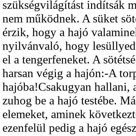
szükségvilágítást indítsák
nem működnek. A süket söté
érzik, hogy a hajó valamin
nyilvánvaló, hogy lesüllyedt
el a tengerfeneket. A sötéts
harsan végig a hajón:-A tor
hajóba!Csakugyan hallani, 
zuhog be a hajó testébe. Má
elemeket, aminek következt
ezenfelül pedig a hajó egés