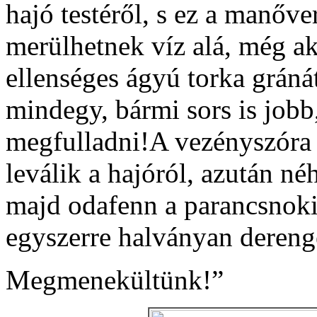
hajó testéről, s ez a manőve
merülhetnek víz alá, még ak
ellenséges ágyú torka gráná
mindegy, bármi sors is jobb, 
megfulladni!A vezényszóra 
leválik a hajóról, azután né
majd odafenn a parancsnoki
egyszerre halványan dereng
Megmenekültünk!”