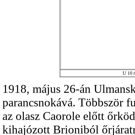
U 10 
1918, május 26-án Ulmansk
parancsnokává. Többször fut
az olasz Caorole előtt őrköd
kihajózott Brioniból őrjára