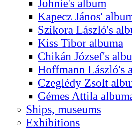
Johnie's album
Kapecz János' albu
Szikora László's al
Kiss Tibor albuma
Chikán József's alb
Hoffmann László's 
Czeglédy Zsolt alb
Gémes Attila album
Ships, museums
Exhibitions