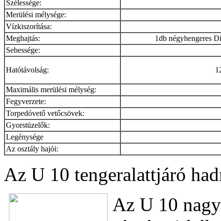
Szélessége:
Merülési mélysége:
Vízkiszorítása:
Meghajtás:
1db négyhengeres Die
Sebessége:
Hatótávolság:
1
Maximális merülési mélység:
Fegyverzete:
Torpedóvető vetőcsövek:
Gyorstüzelők:
Legénysége
Az osztály hajói:
Az U 10 tengeralattjáró had
Az U 10 nagyo