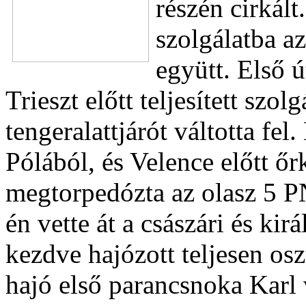
részén cirkált
szolgálatba az
együtt. Első ú
Trieszt előtt teljesített szol
tengeralattjárót váltotta fel
Pólából, és Velence előtt ő
megtorpedózta az olasz 5 P
én vette át a császári és kir
kezdve hajózott teljesen os
hajó első parancsnoka Kar