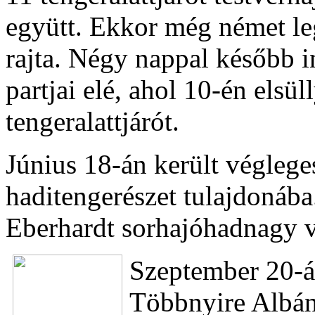
együtt. Ekkor még német le
rajta. Négy nappal később i
partjai elé, ahol 10-én elsü
tengeralattjárót.
Június 18-án került végleges
haditengerészet tulajdonáb
Eberhardt sorhajóhadnagy v
Szeptember 20-án
Többnyire Albáni