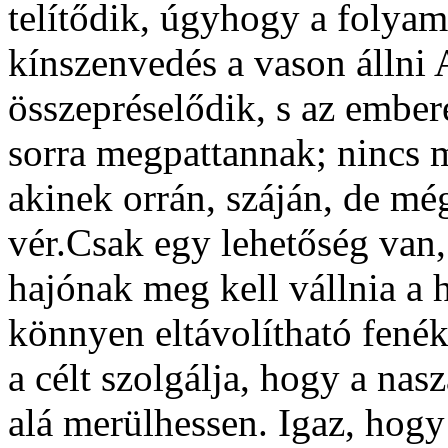
telítődik, úgyhogy a folya
kínszenvedés a vason állni
összepréselődik, s az ember
sorra megpattannak; nincs 
akinek orrán, száján, de mé
vér.Csak egy lehetőség van,
hajónak meg kell vállnia a h
könnyen eltávolítható fenék
a célt szolgálja, hogy a nas
alá merülhessen. Igaz, hogy 