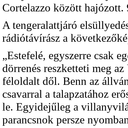
Cortelazzo között hajózott.
A tengeralattjáró elsüllyedé
rádiótávírász a következőké
„Estefelé, egyszerre csak e
dörrenés reszketteti meg az
féloldalt dől. Benn az állv
csavarral a talapzatához erő
le. Egyidejűleg a villanyvilá
parancsnok persze nyomban 