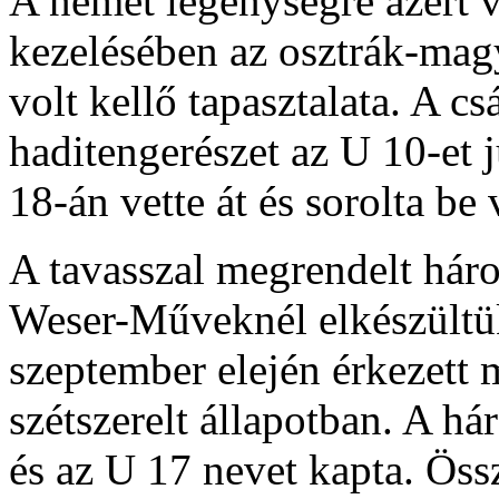
A német legénységre azért v
kezelésében az osztrák-ma
volt kellő tapasztalata. A csá
haditengerészet az U 10-et j
18-án vette át és sorolta be 
A tavasszal megrendelt háro
Weser-Műveknél elkészültü
szeptember elején érkezett
szétszerelt állapotban. A h
és az U 17 nevet kapta. Öss