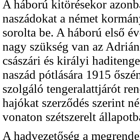
A háború kitörésekor azon
naszádokat a német kormány l
sorolta be. A háború első é
nagy szükség van az Adrián 
császári és királyi haditenge
naszád pótlására 1915 őszé
szolgáló tengeralattjárót re
hajókat szerződés szerint n
vonaton szétszerelt állapotba
A hadvezetőség a megrende