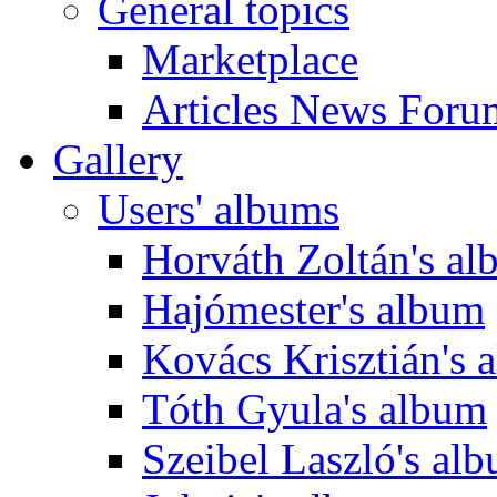
General topics
Marketplace
Articles News Foru
Gallery
Users' albums
Horváth Zoltán's a
Hajómester's album
Kovács Krisztián's 
Tóth Gyula's album
Szeibel Laszló's al