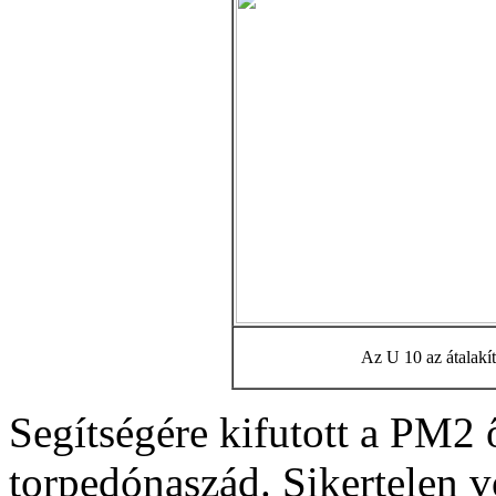
Az U 10 az átalakí
Segítségére kifutott a PM2
torpedónaszád. Sikertelen vo