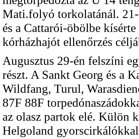
Mati.folyó torkolatánál. 21-é
és a Cattarói-öbölbe kísérte
kórházhajót ellenőrzés céljá
Augusztus 29-én felszíni e
részt. A Sankt Georg és a K
Wildfang, Turul, Warasdien
87F 88F torpedónaszádokkal
az olasz partok elé. Külön 
Helgoland gyorscirkálókkal