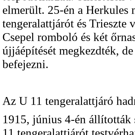
elmerült. 25-én a Herkules 
tengeralattjárót és Trieszte
Csepel romboló és két őrnas
újjáépítését megkezdték, d
befejezni.
Az U 11 tengeralattjáró had
1915, június 4-én állították
11 tengeralattjárót testvérh