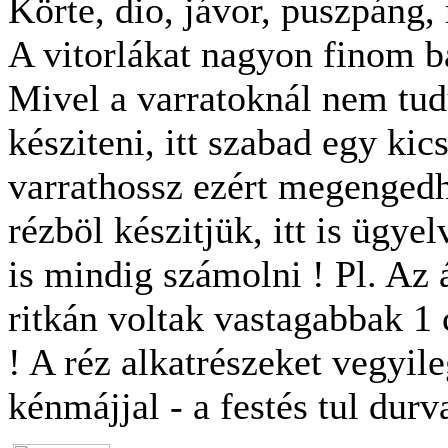
Körte, dio, jávor, puszpáng, r
A vitorlákat nagyon finom ba
Mivel a varratoknál nem tu
késziteni, itt szabad egy kic
varrathossz ezért megengedh
rézböl készitjük, itt is ügye
is mindig számolni ! Pl. Az 
ritkán voltak vastagabbak 1
! A réz alkatrészeket vegyileg
kénmájjal - a festés tul durv