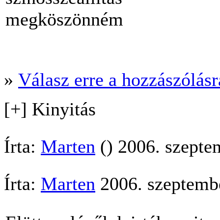
megköszönném
»
Válasz erre a hozzászólásra
[+] Kinyitás
Írta:
Marten
() 2006. szepte
Írta:
Marten
2006. szeptembe