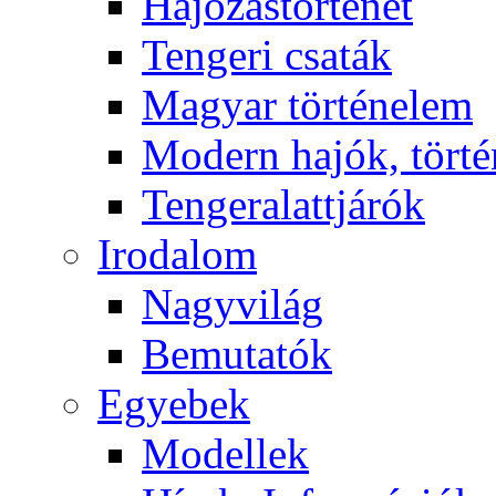
Hajózástörténet
Tengeri csaták
Magyar történelem
Modern hajók, törté
Tengeralattjárók
Irodalom
Nagyvilág
Bemutatók
Egyebek
Modellek