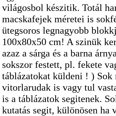
világosbol készitik. Totál h
macskafejek méretei is sokfé
ütegsoros legnagyobb blokkj
100x80x50 cm! A szinük ker.
azaz a sárga és a barna árnya
sokszor festett, pl. fekete v
táblázatokat küldeni ! ) Sok
vitorlarudak is vagy tul vast
is a táblázatok segitenek. S
kutatás segit, különösen ha 