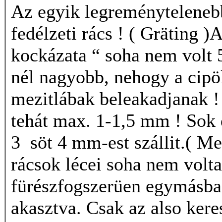
Az egyik legreményteleneb
fedélzeti rács ! ( Gräting )
kockázata “ soha nem volt 
nél nagyobb, nehogy a cipö
mezitlábak beleakadjanak !
tehát max. 1-1,5 mm ! Sok
3 söt 4 mm-est szállit.( Me
rácsok lécei soha nem volt
fürészfogszerüen egymásba
akasztva. Csak az also kere