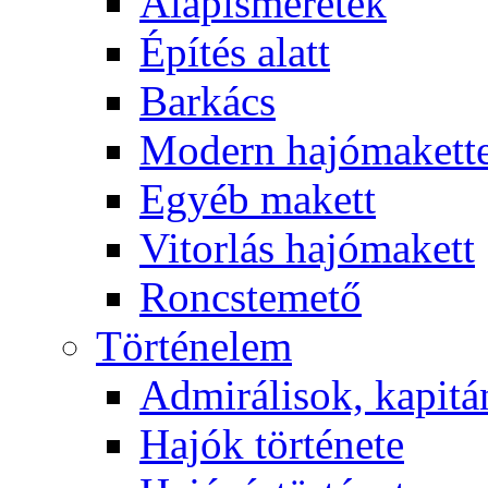
Alapismeretek
Építés alatt
Barkács
Modern hajómakett
Egyéb makett
Vitorlás hajómakett
Roncstemető
Történelem
Admirálisok, kapit
Hajók története