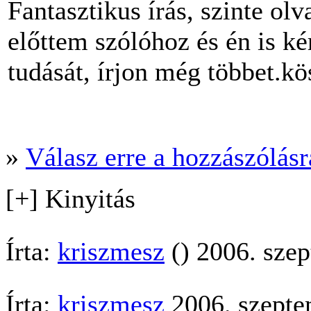
Fantasztikus írás, szinte ol
előttem szólóhoz és én is k
tudását, írjon még többet.k
»
Válasz erre a hozzászólásra
[+] Kinyitás
Írta:
kriszmesz
() 2006. szep
Írta:
kriszmesz
2006. szepte