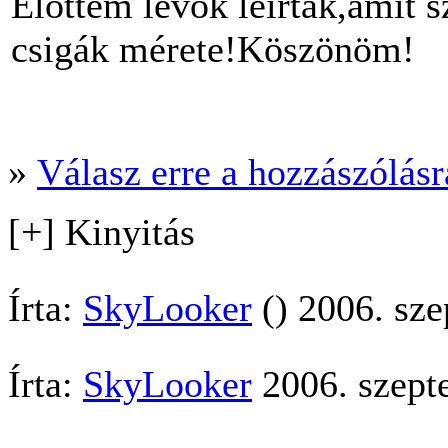
Elöttem lévők leirták,amit 
csigák mérete!Köszönöm!
»
Válasz erre a hozzászólásra
[+] Kinyitás
Írta:
SkyLooker
() 2006. sze
Írta:
SkyLooker
2006. szept