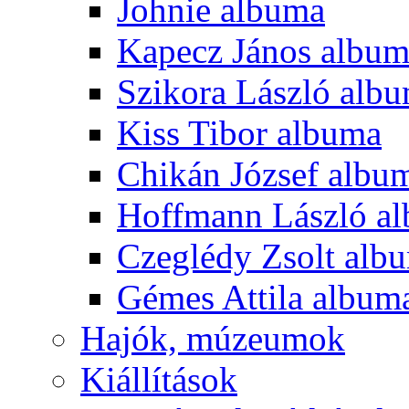
Johnie albuma
Kapecz János albu
Szikora László alb
Kiss Tibor albuma
Chikán József albu
Hoffmann László a
Czeglédy Zsolt alb
Gémes Attila album
Hajók, múzeumok
Kiállítások