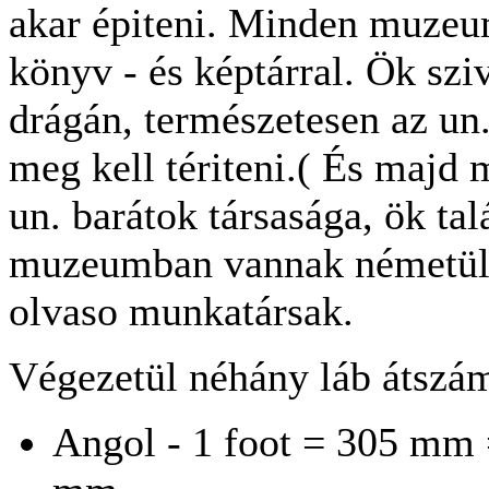
akar épiteni. Minden muzeu
könyv - és képtárral. Ök szi
drágán, természetesen az un.
meg kell tériteni.( És maj
un. barátok társasága, ök ta
muzeumban vannak németül é
olvaso munkatársak.
Végezetül néhány láb átszám
Angol - 1 foot = 305 mm =