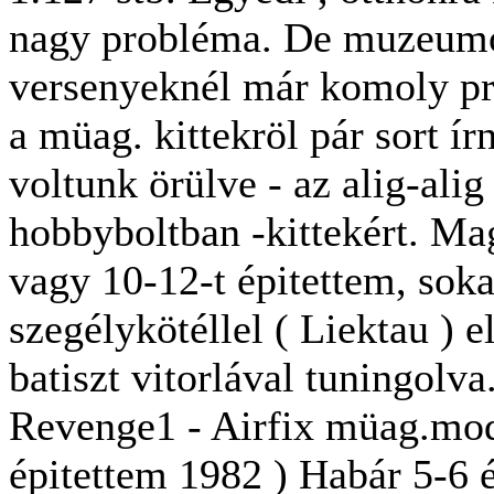
nagy probléma. De muzeumo
versenyeknél már komoly pro
a müag. kittekröl pár sort 
voltunk örülve - az alig-alig
hobbyboltban -kittekért.
Mag
vagy 10-12-t épitettem, soka
szegélykötéllel ( Liektau ) el
batiszt vitorlával tuningolva
Revenge1 - Airfix müag.mod
épitettem 1982 ) Habár 5-6 