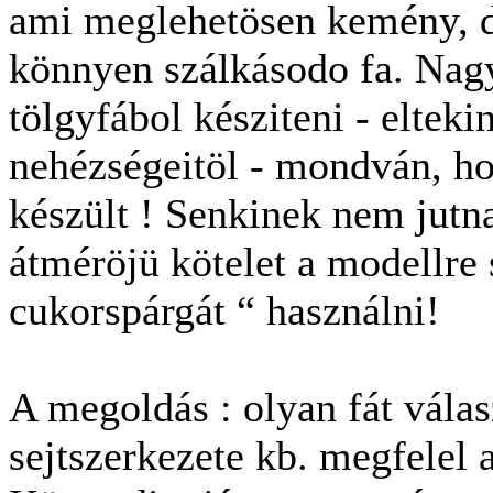
ami meglehetösen kemény, du
könnyen szálkásodo fa. Nagy
tölgyfábol késziteni - elteki
nehézségeitöl - mondván, hog
készült ! Senkinek nem jutn
átméröjü kötelet a modellre 
cukorspárgát “ használni!
A megoldás : olyan fát válas
sejtszerkezete kb. megfelel a