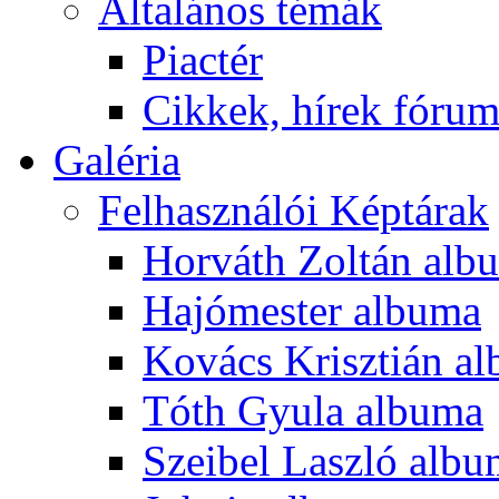
Általános témák
Piactér
Cikkek, hírek fóru
Galéria
Felhasználói Képtárak
Horváth Zoltán alb
Hajómester albuma
Kovács Krisztián a
Tóth Gyula albuma
Szeibel Laszló alb