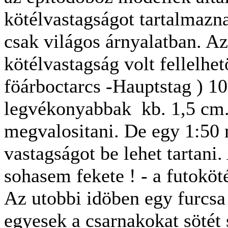
kötélvastagságot tartalmazna
csak világos árnyalatban. Az
kötélvastagság volt fellelhet
föárboctarcs -Hauptstag ) 1
legvékonyabbak kb. 1,5 cm. 
megvalositani. De egy 1:50 
vastagságot be lehet tartani.
sohasem fekete ! - a futoköt
Az utobbi idöben egy furcsa 
egyesek a csarnakokat sötét 