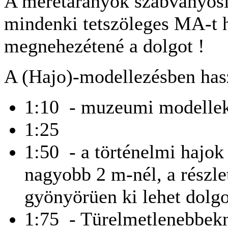
A méretarányok szabványosi
mindenki tetszöleges MA-t 
megnehezétené a dolgot !
A (Hajo)-modellezésben ha
1:10 - muzeumi modellek
1:25
1:50 - a történelmi hajo
nagyobb 2 m-nél, a részle
gyönyörüen ki lehet dolgo
1:75 - Türelmetlenebbek