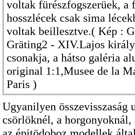
voltak fürészfogszerüek, a 
hosszlécek csak sima lécek
voltak beillesztve.( Kép : G
Gräting2 - XIV.Lajos király
csonakja, a hátso galéria al
original 1:1,Musee de la M
Paris )
Ugyanilyen összevisszaság u
csörlöknél, a horgonyoknál, 
az épitödoboz modellek által