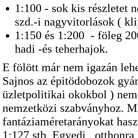
1:100 - sok kis részletet 
szd.-i nagyvitorlások ( k
1:150 és 1:200 - föleg 2
hadi -és teherhajok.
E fölött már nem igazán leh
Sajnos az épitödobozok gyár
üzletpolitikai okokbol ) nem
nemzetközi szabványhoz. M
fantáziaméretarányokat hasz
1:127 stb. Egyedi , otthonra