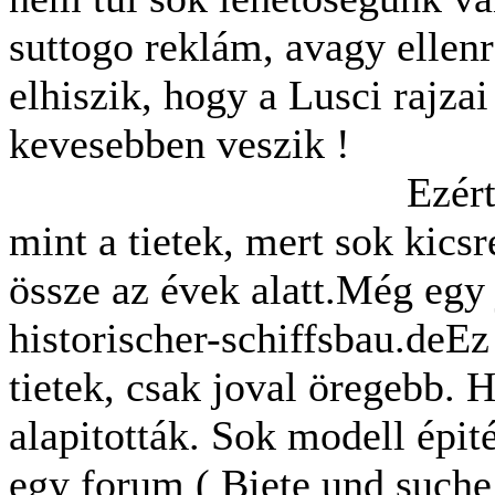
suttogo reklám, avagy ellen
elhiszik, hogy a Lusci rajza
kevesebben v
Ezért jok az ily
mint a tietek, mert sok kicsr
össze az évek alatt.Még egy
historischer-schiffsbau.deEz
tietek, csak joval öregebb.
alapitották. Sok modell épit
egy forum ( Biete und suche 