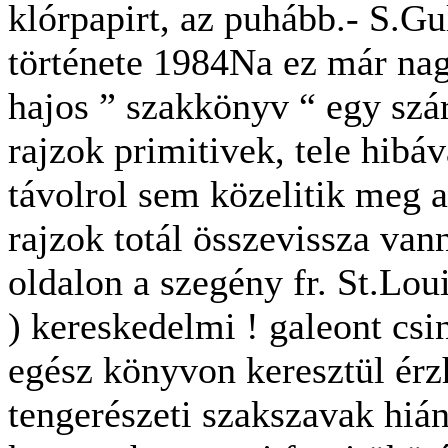
klórpapirt, az puhább.- S.Gul
története 1984Na ez már nag
hajos ” szakkönyv “ egy szá
rajzok primitivek, tele hibáv
távolrol sem közelitik meg a
rajzok totál összevissza van
oldalon a szegény fr. St.Lou
) kereskedelmi ! galeont csin
egész könyvon keresztül érz
tengerészeti szakszavak hián