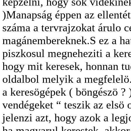
képzelni, hogy sok vidékine
)Manapság éppen az ellentéte
száma a tervrajzokat árulo 
magánembereknek.S ez a hat
piszkosul megneheziti a ker
hogy mit keresek, honnan tu
oldalbol melyik a megfelelö
a keresögépek ( böngészö ? )
vendégeket “ teszik az elsö 
jelenzi azt, hogy azok a le
ha magyarul kerestek, akkor