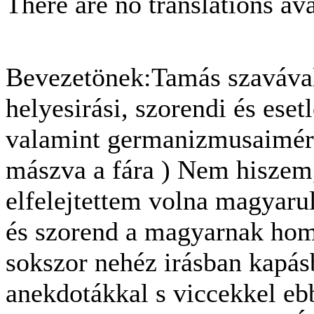
There are no translations ava
Bevezetönek:Tamás szavával 
helyesirási, szorendi és eset
valamint germanizmusaimért
mászva a fára ) Nem hiszem,
elfelejtettem volna magyaru
és szorend a magyarnak homl
sokszor nehéz irásban kapásb
anekdotákkal s viccekkel eb