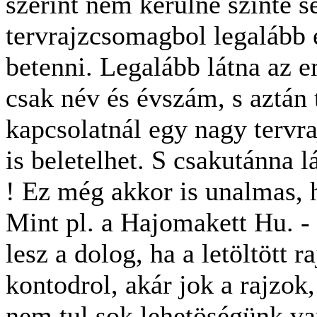
szerint nem kerülne szinte
tervrajzcsomagbol legalább 
betenni. Legalább látna az 
csak név és évszám, s aztán 
kapcsolatnál egy nagy tervra
is beletelhet. S csakutánna lá
! Ez még akkor is unalmas,
Mint pl. a Hajomakett Hu. -
lesz a dolog, ha a letöltött r
kontodrol, akár jok a rajzok
nem tul sok lehetöségünk van