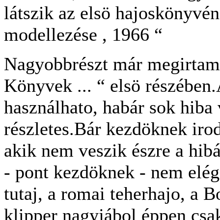
látszik az elsö hajoskönyvén
modellezése , 1966 “
Nagyobbrészt már megirtam
Könyvek ... “ elsö részében
használhato, habár sok hiba
részletes.Bár kezdöknek irod
akik nem veszik észre a hib
- pont kezdöknek - nem elég
tutaj, a romai teherhajo, a B
klipper nagyjábol éppen csa