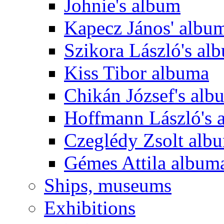
Johnie's album
Kapecz János' albu
Szikora László's al
Kiss Tibor albuma
Chikán József's alb
Hoffmann László's 
Czeglédy Zsolt alb
Gémes Attila album
Ships, museums
Exhibitions