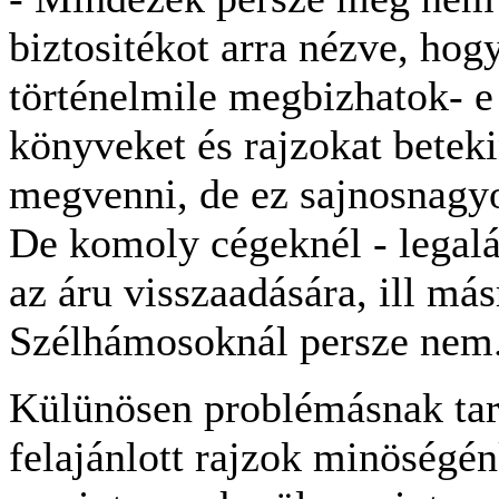
biztositékot arra nézve, hogy
történelmile megbizhatok- 
könyveket és rajzokat betek
megvenni, de ez sajnosnagy
De komoly cégeknél - legaláb
az áru visszaadására, ill más
Szélhámosoknál persze nem
Külünösen problémásnak tar
felajánlott rajzok minöségén