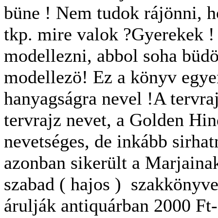
büne ! Nem tudok rájönni, h
tkp. mire valok ?Gyerekek !
modellezni, abbol soha büd
modellezö! Ez a könyv egyen
hanyagságra nevel !A tervr
tervrajz nevet, a Golden H
nevetséges, de inkább sirha
azonban sikerült a Marjain
szabad ( hajos ) szakkönyvet 
árulják antiquárban 2000 Ft-