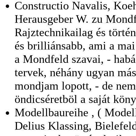
Constructio Navalis, Koe
Herausgeber W. zu Mondf
Rajztechnikailag és törté
és brilliánsabb, ami a mai
a Mondfeld szavai, - hab
tervek, néhány ugyan más
mondjam lopott, - de nem 
öndicséretböl a saját kön
Modellbaureihe , ( Modell
Delius Klassing, Bielefel