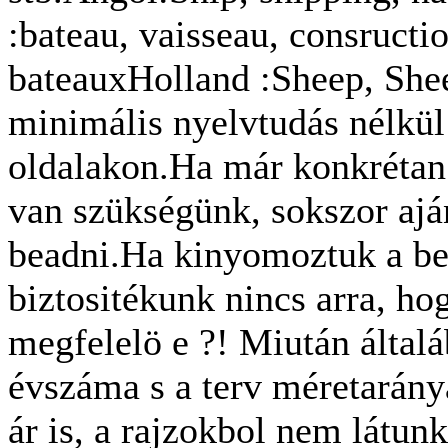
:bateau, vaisseau, consructi
bateauxHolland :Sheep, Sh
minimális nyelvtudás nélkül
oldalakon.Ha már konkrétan 
van szükségünk, sokszor ajá
beadni.Ha kinyomoztuk a be
biztositékunk nincs arra, ho
megfelelö e ?! Miután általá
évszáma s a terv méretaránya
ár is, a rajzokbol nem látu