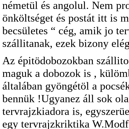
németül és angolul. Nem prof
önköltséget és postát itt is 
becsületes “ cég, amik jo te
szállitanak, ezek bizony elé
Az épitödobozokban szállito
maguk a dobozok is , külöm
általában gyöngétöl a pocsék
bennük !Ugyanez áll sok ola
tervrajzkiadora is, egyszerü
egy tervrajzkriktika W.Mod