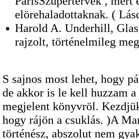
ParisSzupertervek , mert 
elörehaladottaknak. ( Lás
Harold A. Underhill, Glas
rajzolt, történelmileg meg
S sajnos most lehet, hogy 
de akkor is le kell huzzam a
megjelent könyvröl. Kezdjük 
hogy rájön a csuklás. )A Ma
történész, abszolut nem gya