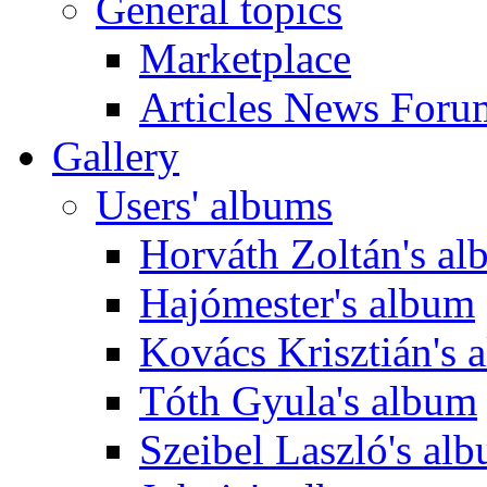
General topics
Marketplace
Articles News Foru
Gallery
Users' albums
Horváth Zoltán's a
Hajómester's album
Kovács Krisztián's 
Tóth Gyula's album
Szeibel Laszló's al