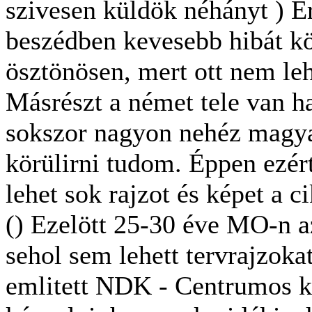
szivesen küldök néhányt ) 
beszédben kevesebb hibát kö
ösztönösen, mert ott nem le
Másrészt a német tele van h
sokszor nagyon nehéz magyar
körülirni tudom. Éppen ezér
lehet sok rajzot és képet a 
() Ezelött 25-30 éve MO-n az
sehol sem lehett tervrajzoka
emlitett NDK - Centrumos k