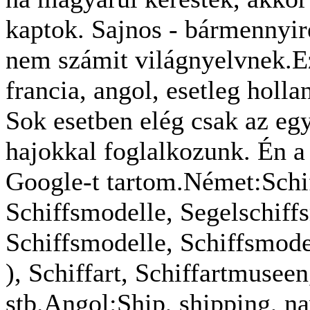
kaptok. Sajnos - bármennyir
nem számit világnyelvnek.Ez
francia, angol, esetleg holla
Sok esetben elég csak az eg
hajokkal foglalkozunk. Én a
Google-t tartom.Német:Schif
Schiffsmodelle, Segelschiff
Schiffsmodelle, Schiffsmode
), Schiffart, Schiffartmuse
stb.Angol:Ship, shipping, n