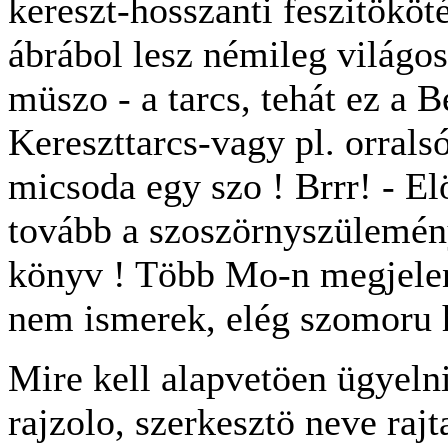
kereszt-hosszanti feszitököté
ábrábol lesz némileg világos
müszo - a tarcs, tehát ez a B
Kereszttarcs-vagy pl. orrals
micsoda egy szo ! Brrr! - E
tovább a szoszörnyszülemé
könyv ! Több Mo-n megjele
nem ismerek, elég szomoru 
Mire kell alapvetöen ügyelni 
rajzolo, szerkesztö neve rajt