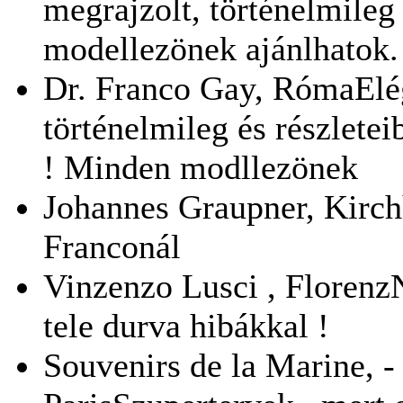
megrajzolt, történelmile
modellezönek ajánlhatok.
Dr. Franco Gay, RómaElég 
történelmileg és részlet
! Minden modllezönek
Johannes Graupner, Kirc
Franconál
Vinzenzo Lusci , Florenz
tele durva hibákkal !
Souvenirs de la Marine, 