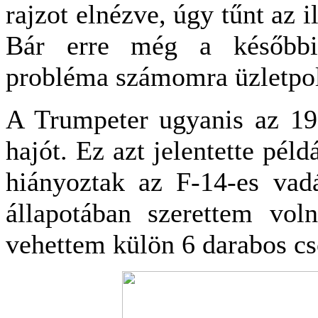
rajzot elnézve, úgy tűnt az 
Bár erre még a későbbie
probléma számomra üzletpoli
A Trumpeter ugyanis az 197
hajót. Ez azt jelentette pél
hiányoztak az F-14-es vad
állapotában szerettem vol
vehettem külön 6 darabos c