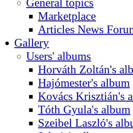
General topics
Marketplace
Articles News Foru
Gallery
Users' albums
Horváth Zoltán's a
Hajómester's album
Kovács Krisztián's 
Tóth Gyula's album
Szeibel Laszló's al