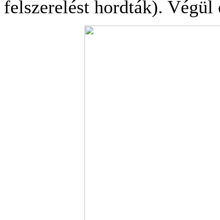
felszerelést hordták). Végül