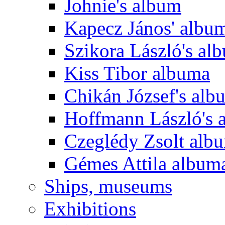
Johnie's album
Kapecz János' albu
Szikora László's al
Kiss Tibor albuma
Chikán József's alb
Hoffmann László's 
Czeglédy Zsolt alb
Gémes Attila album
Ships, museums
Exhibitions