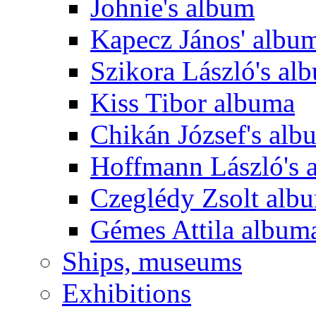
Johnie's album
Kapecz János' albu
Szikora László's al
Kiss Tibor albuma
Chikán József's alb
Hoffmann László's 
Czeglédy Zsolt alb
Gémes Attila album
Ships, museums
Exhibitions