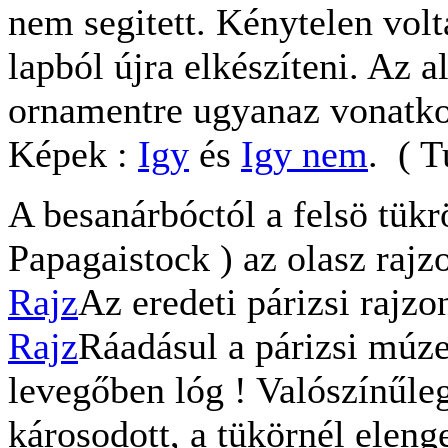
nem segitett. Kénytelen vol
lapból újra elkészíteni. Az a
ornamentre ugyanaz vonatkoz
Képek :
Igy
és
Igy nem
. ( 
A besanárbóctól a felsö tükr
Papagaistock ) az olasz rajz
Rajz
Az eredeti párizsi rajzon
Rajz
Ráadásul a párizsi múze
levegőben lóg ! Valószínűleg
károsodott, a tükörnél elenge