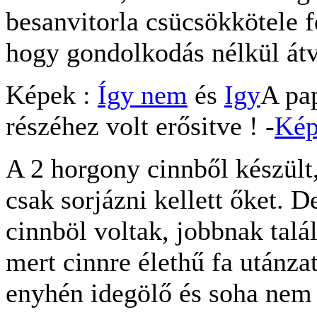
besanvitorla csücsökkötele f
hogy gondolkodás nélkül át
Képek :
Így nem
és
Igy
A pap
részéhez volt erősitve ! -
Ké
A 2 horgony cinnből készült
csak sorjázni kellett őket. D
cinnböl voltak, jobbnak talál
mert cinnre élethű fa utánzat
enyhén idegölő és soha nem l