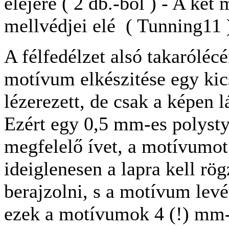
elejére ( 2 db.-ból ) - A két
mellvédjei elé ( Tunning11 
A félfedélzet alsó takaróléc
motívum elkészitése egy ki
lézerezett, de csak a képen l
Ezért egy 0,5 mm-es polystyro
megfelelő ívet, a motívumot
ideiglenesen a lapra kell rög
berajzolni, s a motívum levé
ezek a motívumok 4 (!) mm-