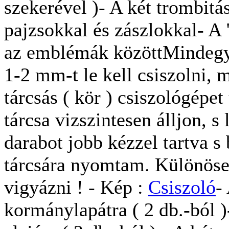
szekerével )- A két trombit
pajzsokkal és zászlokkal- A 
az emblémák közöttMindegyi
1-2 mm-t le kell csiszolni, 
tárcsás ( kör ) csiszológépe
tárcsa vizszintesen álljon, s
darabot jobb kézzel tartva s
tárcsára nyomtam. Különösen
vigyázni ! - Kép :
Csiszoló
-
kormánylapátra ( 2 db.-ból )