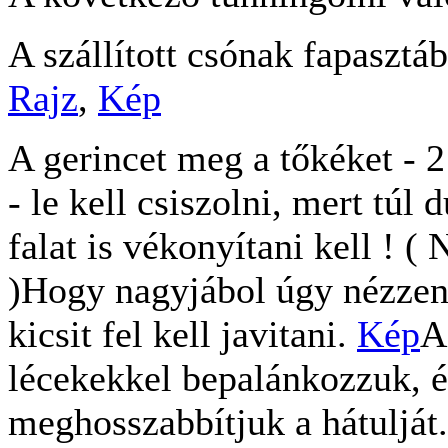
A szállított csónak fapasztábo
Rajz
,
Kép
A gerincet meg a tőkéket - 2 
- le kell csiszolni, mert tú
falat is vékonyítani kell ! (
)Hogy nagyjábol úgy nézzen 
kicsit fel kell javitani.
Kép
A
lécekekkel bepalánkozzuk, é
meghosszabbítjuk a hátulját