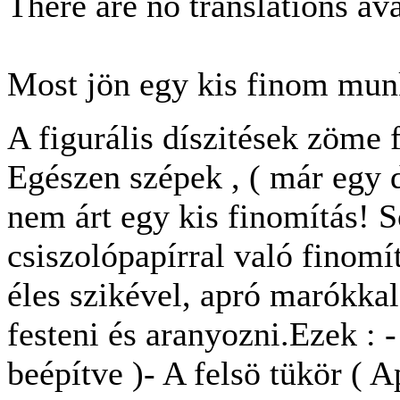
There are no translations ava
Most jön egy kis finom mun
A figurális díszitések zöme 
Egészen szépek , ( már egy 
nem árt egy kis finomítás! S
csiszolópapírral való finomít
éles szikével, apró marókkal 
festeni és aranyozni.Ezek : -
beépítve )- A felsö tükör ( A