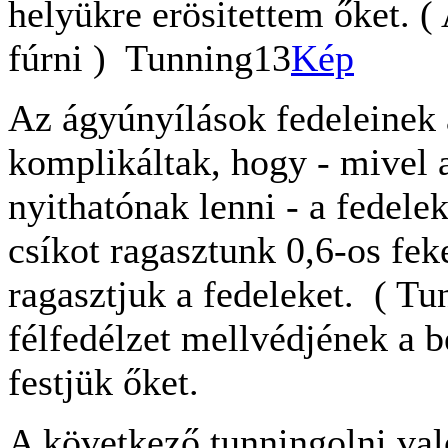
helyükre erösitettem őket. ( 
fúrni ) Tunning13
Kép
Az ágyúnyílások fedeleinek a
komplikáltak, hogy - mivel
nyithatónak lenni - a fedele
csíkot ragasztunk 0,6-os feke
ragasztjuk a fedeleket. ( Tu
félfedélzet mellvédjének a be
festjük őket.
A következő tunningolni val