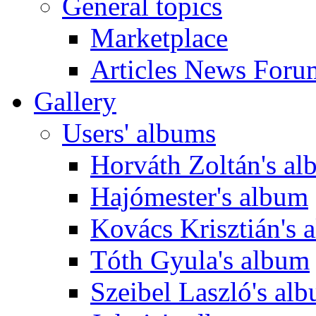
General topics
Marketplace
Articles News Foru
Gallery
Users' albums
Horváth Zoltán's a
Hajómester's album
Kovács Krisztián's 
Tóth Gyula's album
Szeibel Laszló's al