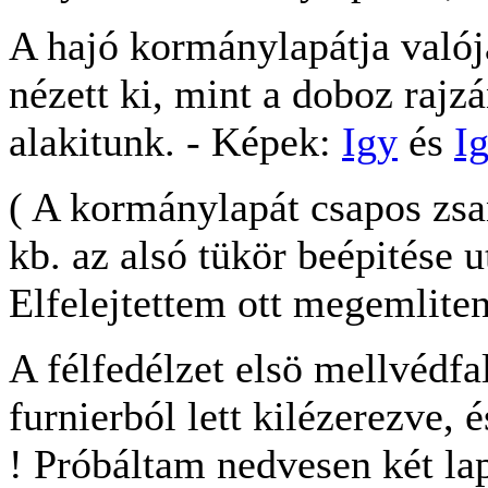
A hajó kormánylapátja való
nézett ki, mint a doboz rajzá
alakitunk. - Képek:
Igy
és
I
( A kormánylapát csapos zsa
kb. az alsó tükör beépitése u
Elfelejtettem ott megemliteni
A félfedélzet elsö mellvéd
furnierból lett kilézerezve, 
! Próbáltam nedvesen két lap