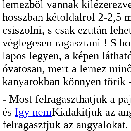
lemezböl vannak kilézerezve,
hosszban kétoldalrol 2-2,5 
csiszolni, s csak ezután lehe
véglegesen ragasztani ! S h
lapos legyen, a képen láthat
óvatosan, mert a lemez minő
kanyarokban könnyen törik -
- Most felragaszthatjuk a pa
és
Igy nem
Kialakítjuk az an
felragasztjuk az angyalokat.