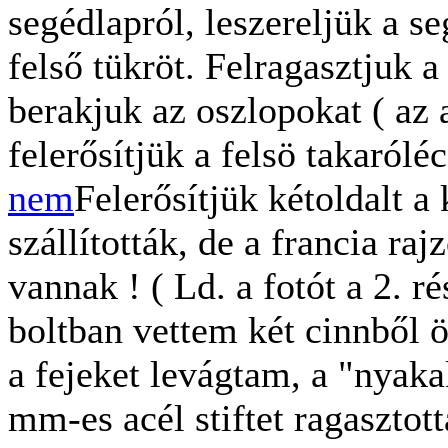
segédlapról, leszereljük a se
felső tükröt. Felragasztjuk 
berakjuk az oszlopokat ( az 
felerősítjük a felsö takaróléc
nem
Felerősítjük kétoldalt a
szállították, de a francia rajz
vannak ! ( Ld. a fotót a 2. 
boltban vettem két cinnből ön
a fejeket levágtam, a "nyaka
mm-es acél stiftet ragasztot