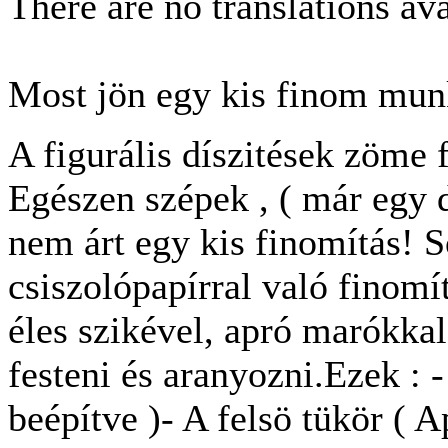
There are no translations ava
Most jön egy kis finom mun
A figurális díszitések zöme 
Egészen szépek , ( már egy 
nem árt egy kis finomítás! S
csiszolópapírral való finomít
éles szikével, apró marókkal 
festeni és aranyozni.Ezek : -
beépítve )- A felsö tükör ( A