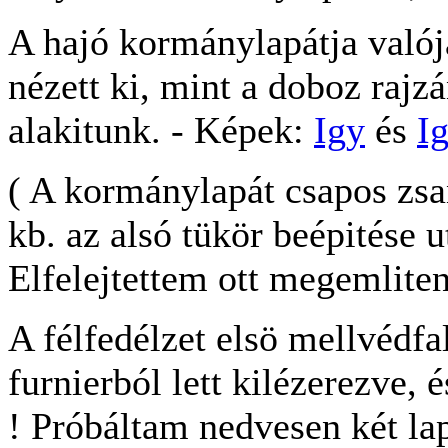
A hajó kormánylapátja való
nézett ki, mint a doboz rajzá
alakitunk. - Képek:
Igy
és
I
( A kormánylapát csapos zsa
kb. az alsó tükör beépitése u
Elfelejtettem ott megemliteni
A félfedélzet elsö mellvéd
furnierból lett kilézerezve, 
! Próbáltam nedvesen két lap