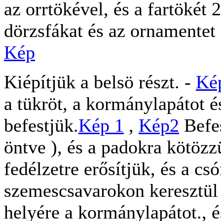
az orrtökével, és a fartökét
dörzsfákat és az ornamentet
Kép
Kiépítjük a belsö részt. -
Ké
a tükröt, a kormánylapátot é
befestjük.
Kép 1
,
Kép2
Befes
öntve ), és a padokra kötözz
fedélzetre erősítjük, és a c
szemescsavarokon keresztül 
helyére a kormánylapátot., é