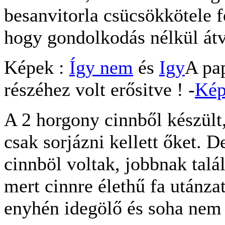
besanvitorla csücsökkötele f
hogy gondolkodás nélkül át
Képek :
Így nem
és
Igy
A pap
részéhez volt erősitve ! -
Ké
A 2 horgony cinnből készült
csak sorjázni kellett őket. D
cinnböl voltak, jobbnak talál
mert cinnre élethű fa utánzat
enyhén idegölő és soha nem l