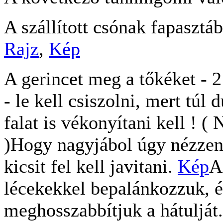
A szállított csónak fapasztábo
Rajz
,
Kép
A gerincet meg a tőkéket - 2 
- le kell csiszolni, mert tú
falat is vékonyítani kell ! (
)Hogy nagyjábol úgy nézzen 
kicsit fel kell javitani.
Kép
A
lécekekkel bepalánkozzuk, é
meghosszabbítjuk a hátulját