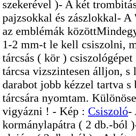
szekerével )- A két trombit
pajzsokkal és zászlokkal- A 
az emblémák közöttMindegyi
1-2 mm-t le kell csiszolni, 
tárcsás ( kör ) csiszológépe
tárcsa vizszintesen álljon, s
darabot jobb kézzel tartva s
tárcsára nyomtam. Különösen
vigyázni ! - Kép :
Csiszoló
-
kormánylapátra ( 2 db.-ból )