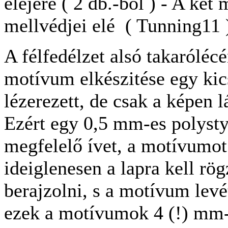
elejére ( 2 db.-ból ) - A két
mellvédjei elé ( Tunning11 
A félfedélzet alsó takaróléc
motívum elkészitése egy ki
lézerezett, de csak a képen l
Ezért egy 0,5 mm-es polystyro
megfelelő ívet, a motívumot
ideiglenesen a lapra kell rög
berajzolni, s a motívum levé
ezek a motívumok 4 (!) mm-