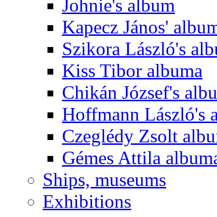
Johnie's album
Kapecz János' albu
Szikora László's al
Kiss Tibor albuma
Chikán József's alb
Hoffmann László's 
Czeglédy Zsolt alb
Gémes Attila album
Ships, museums
Exhibitions