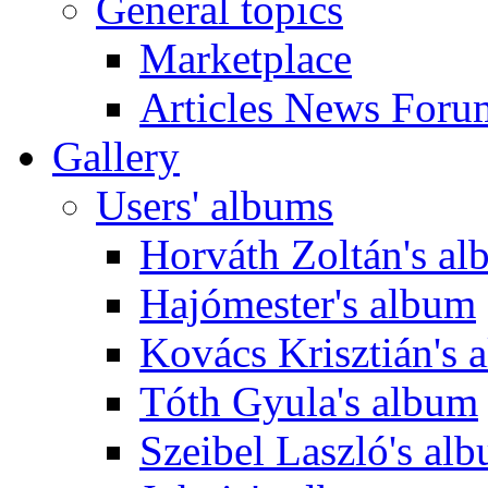
General topics
Marketplace
Articles News Foru
Gallery
Users' albums
Horváth Zoltán's a
Hajómester's album
Kovács Krisztián's 
Tóth Gyula's album
Szeibel Laszló's al