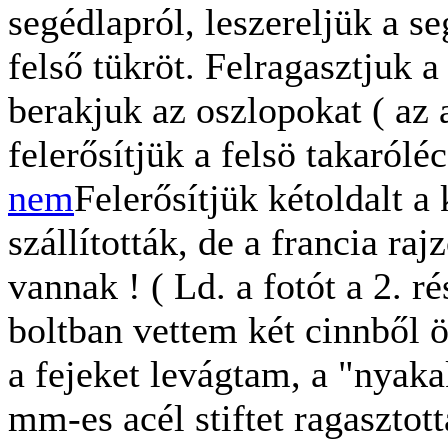
segédlapról, leszereljük a se
felső tükröt. Felragasztjuk 
berakjuk az oszlopokat ( az 
felerősítjük a felsö takaróléc
nem
Felerősítjük kétoldalt a
szállították, de a francia rajz
vannak ! ( Ld. a fotót a 2. 
boltban vettem két cinnből ön
a fejeket levágtam, a "nyaka
mm-es acél stiftet ragasztot