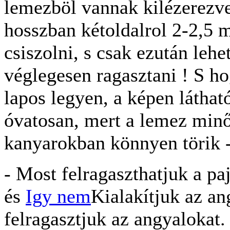
lemezböl vannak kilézerezve,
hosszban kétoldalrol 2-2,5 
csiszolni, s csak ezután lehe
véglegesen ragasztani ! S h
lapos legyen, a képen láthat
óvatosan, mert a lemez minő
kanyarokban könnyen törik -
- Most felragaszthatjuk a pa
és
Igy nem
Kialakítjuk az an
felragasztjuk az angyalokat.