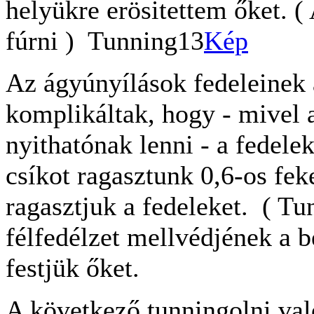
helyükre erösitettem őket. ( 
fúrni ) Tunning13
Kép
Az ágyúnyílások fedeleinek a
komplikáltak, hogy - mivel
nyithatónak lenni - a fedele
csíkot ragasztunk 0,6-os feke
ragasztjuk a fedeleket. ( Tu
félfedélzet mellvédjének a be
festjük őket.
A következő tunningolni val