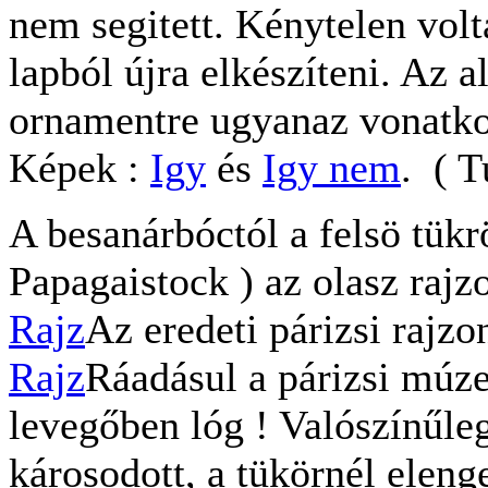
nem segitett. Kénytelen vol
lapból újra elkészíteni. Az a
ornamentre ugyanaz vonatkoz
Képek :
Igy
és
Igy nem
. ( 
A besanárbóctól a felsö tükr
Papagaistock ) az olasz rajz
Rajz
Az eredeti párizsi rajzon
Rajz
Ráadásul a párizsi múze
levegőben lóg ! Valószínűleg
károsodott, a tükörnél elenge