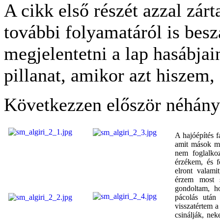
A cikk első részét azzal zár
további folyamatáról is bes
megjelentetni a lap hasábjai
pillanat, amikor azt hiszem
Következzen először néhány 
A hajóépítés 
amit mások má
nem foglalko
érzékem, és f
elront valami
érzem most 
gondoltam, h
pácolás után 
visszatértem 
csinálják, ne