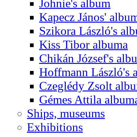
Johnie's album
Kapecz János' albu
Szikora László's al
Kiss Tibor albuma
Chikán József's alb
Hoffmann László's 
Czeglédy Zsolt alb
Gémes Attila album
Ships, museums
Exhibitions