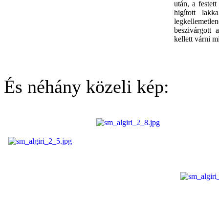
után, a festet
higított lak
legkellemetle
beszivárgott 
kellett várni 
És néhány közeli kép: