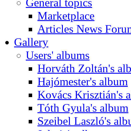
General topics
Marketplace
Articles News Foru
Gallery
Users' albums
Horváth Zoltán's a
Hajómester's album
Kovács Krisztián's 
Tóth Gyula's album
Szeibel Laszló's al