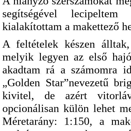
A hiányzó szerszámokat meg
segítségével lecipeltem
kialakítottam a makettező h
A feltételek készen álltak
melyik legyen az első ha
akadtam rá a számomra id
„Golden Star”nevezetű brig
kivitel, de azért vitorlá
opcionálisan külön lehet me
Méretarány: 1:150, a ma