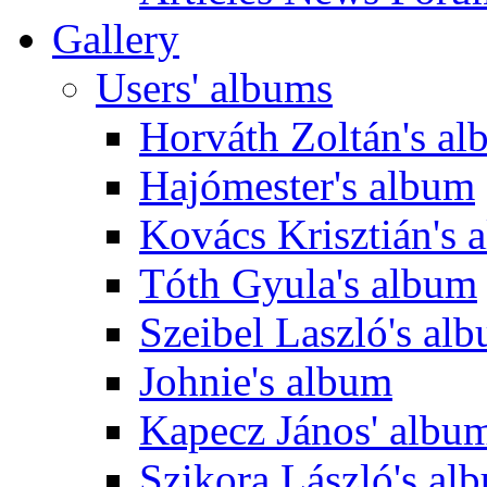
Gallery
Users' albums
Horváth Zoltán's a
Hajómester's album
Kovács Krisztián's 
Tóth Gyula's album
Szeibel Laszló's al
Johnie's album
Kapecz János' albu
Szikora László's al