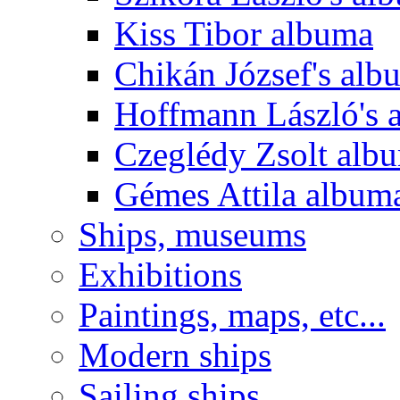
Kiss Tibor albuma
Chikán József's alb
Hoffmann László's 
Czeglédy Zsolt alb
Gémes Attila album
Ships, museums
Exhibitions
Paintings, maps, etc...
Modern ships
Sailing ships