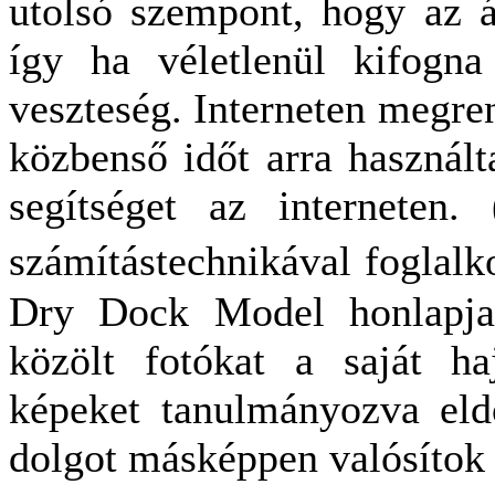
utolsó szempont, hogy az ár
így ha véletlenül kifogna
veszteség. Interneten megre
közbenső időt arra használ
segítséget az interneten. 
számítástechnikával foglalk
Dry Dock Model honlapja
közölt fotókat a saját haj
képeket tanulmányozva eld
dolgot másképpen valósítok