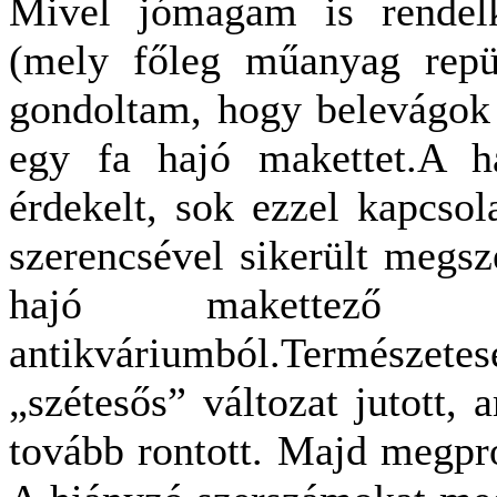
Mivel jómagam is rendelk
(mely főleg műanyag repül
gondoltam, hogy belevágok 
egy fa hajó makettet.A h
érdekelt, sok ezzel kapcso
szerencsével sikerült megsz
hajó makettező
antikváriumból.Természe
„szétesős” változat jutott, 
tovább rontott. Majd megpró