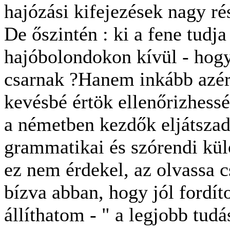
hajózási kifejezések nagy ré
De őszintén : ki a fene tudja
hajóbolondokon kívül - hogy 
csarnak ?Hanem inkább azér
kevésbé értök ellenőrizhessé
a németben kezdők eljátszad
grammatikai és szórendi kül
ez nem érdekel, az olvassa 
bízva abban, hogy jól fordít
állíthatom - " a legjobb tud