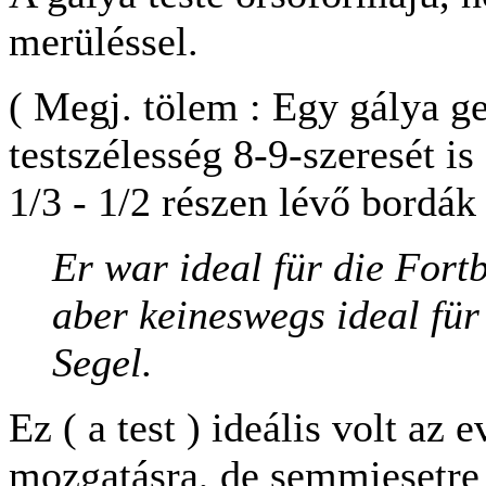
merüléssel.
( Megj. tölem : Egy gálya g
testszélesség 8-9-szeresét is
1/3 - 1/2 részen lévő bordák
Er war ideal für die For
aber keineswegs ideal fü
Segel.
Ez ( a test ) ideális volt az 
mozgatásra, de semmiesetre 