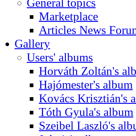
General topics
Marketplace
Articles News Foru
Gallery
Users' albums
Horváth Zoltán's a
Hajómester's album
Kovács Krisztián's 
Tóth Gyula's album
Szeibel Laszló's al