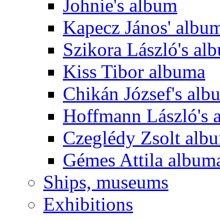
Johnie's album
Kapecz János' albu
Szikora László's al
Kiss Tibor albuma
Chikán József's alb
Hoffmann László's 
Czeglédy Zsolt alb
Gémes Attila album
Ships, museums
Exhibitions