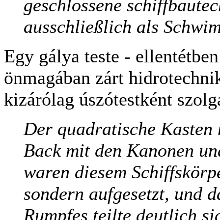
geschlossene schiffbautec
ausschließlich als Schwi
Egy gálya teste - ellentétbe
önmagában zárt hidrotechnik
kizárólag úszótestként szolgá
Der quadratische Kasten 
Back mit den Kanonen un
waren diesem Schiffskörpe
sondern aufgesetzt, und 
Rumpfes teilte deutlich si