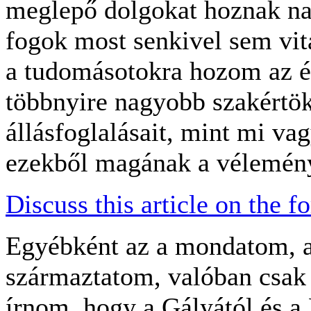
meglepő dolgokat hoznak na
fogok most senkivel sem vi
a tudomásotokra hozom az é
többnyire nagyobb szakértök
állásfoglalásait, mint mi va
ezekből magának a vélemén
Discuss this article on the f
Egyébként az a mondatom, a
származtatom, valóban csak f
írnom, hogy a Gályától és a