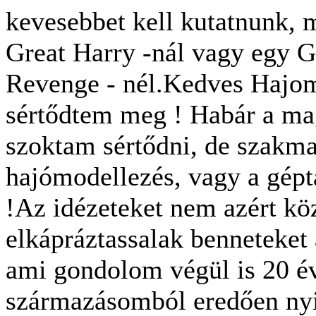
kevesebbet kell kutatnunk, 
Great Harry -nál vagy egy Go
Revenge - nél.Kedves Hajom
sértődtem meg ! Habár a m
szoktam sértődni, de szakmai
hajómodellezés, vagy a gép
!Az idézeteket nem azért kö
elkápráztassalak benneteke
ami gondolom végül is 20 év 
származásomból eredően nyi