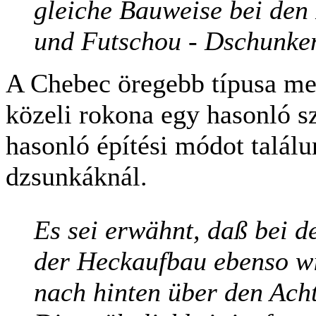
gleiche Bauweise bei den P
und Futschou - Dschunken
A Chebec öregebb típusa mel
közeli rokona egy hasonló sz
hasonló építési módot találun
dzsunkáknál.
Es sei erwähnt, daß bei d
der Heckaufbau ebenso wi
nach hinten über den Acht