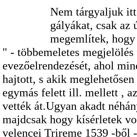
Nem tárgyaljuk itt
gályákat, csak az 
megemlítek, hogy 
" - többemeletes megjelölés 
evezőelrendezését, ahol mi
hajtott, s akik meglehetősen
egymás felett ill.
mellett , a
vették át.Ugyan akadt néhán
majdcsak hogy kísérletek vol
velencei Trireme 1539 -ből 