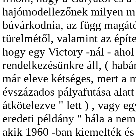
hajómodellezőnek milyen mé
búvárkodnia, az függ magától
türelmétől, valamint az épít
hogy egy Victory -nál - ahol
rendelkezésünkre áll, ( habár
már eleve kétséges, mert a 
évszázados pályafutása alatt 
átkötelezve " lett ) , vagy e
eredeti példány " hála a nem
akik 1960 -ban kiemelték és 