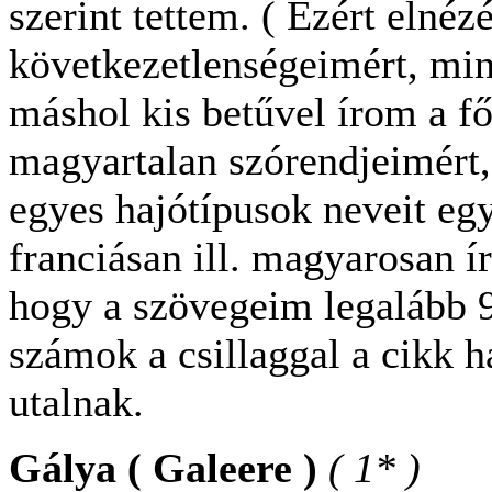
szerint tettem. ( Ezért elnéz
következetlenségeimért, min
máshol kis betűvel írom a fő
magyartalan szórendjeimért,
egyes hajótípusok neveit eg
franciásan ill. magyarosan 
hogy a szövegeim legalább 
számok a csillaggal a cikk h
utalnak.
Gálya ( Galeere )
( 1* )