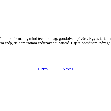
 vált mind formailag mind technikailag, gondolva a jövőre. Egyes tarta
m szép, de nem tudtam szétszakadni hatfelé. Útjára bocsájtom, nézegessé
< Prev
Next >