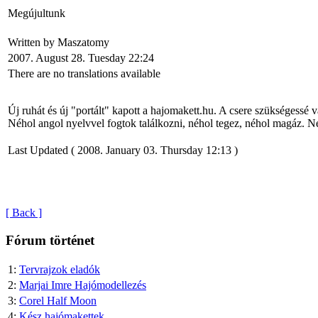
Peregrine
Click
Megújultunk
Galley
here to
view
Written by Maszatomy
A Peregrine
content.
Galley
2007. August 28. Tuesday 22:24
feljavított
There are no translations available
kittje
Gatewaytől
Új ruhát és új "portált" kapott a hajomakett.hu. A csere szükségessé
Néhol angol nyelvvel fogtok találkozni, néhol tegez, néhol magáz. Ne
Last Updated ( 2008. January 03. Thursday 12:13 )
[ Back ]
Fórum történet
1:
Tervrajzok eladók
2:
Marjai Imre Hajómodellezés
3:
Corel Half Moon
4:
Kész hajómakettek