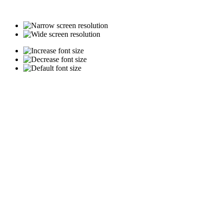
HMS
Victory
Nelson
híres
hajójának
kicsinyített
Mordaunt
mása