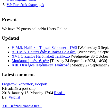
5:
Vá: Furnérok faanyagok
Present
We have 39 guests onlineNo Users Online
Updated
H.M.S. Halifax – Topsail Schooner - 1765
[Wednesday 3 Septe
A H.M.S. Halifax építése Baksa Béla által
[Wednesday 3 Septe
XVI. Országos Hajómakett Találkozó
[Wednesday 30 October 
Mordaunt építése 6. rész
[Tuesday 24 September 2024, 14:30]
XIII. Országos Hajómakett Találkozó
[Monday 27 September 2
Latest comments
Fregattok, korvettek, sloopok...
Kis adalék a post ship...
2018. January 15. Monday 17:04
Read...
By:
Veghist
XIII. századi francia nef...