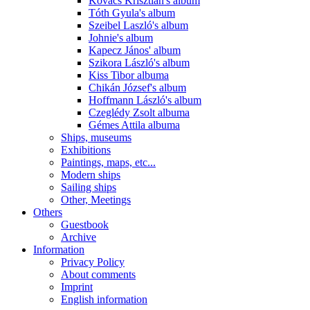
Kovács Krisztián's album
Tóth Gyula's album
Szeibel Laszló's album
Johnie's album
Kapecz János' album
Szikora László's album
Kiss Tibor albuma
Chikán József's album
Hoffmann László's album
Czeglédy Zsolt albuma
Gémes Attila albuma
Ships, museums
Exhibitions
Paintings, maps, etc...
Modern ships
Sailing ships
Other, Meetings
Others
Guestbook
Archive
Information
Privacy Policy
About comments
Imprint
English information