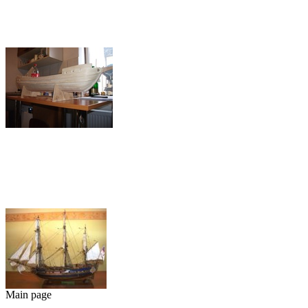
Bubutól.
Szikora
László
hajójának
építési
fázisait
XV.századi
követheted itt
karakk
nyomon.
Click here to
view content.
A
nápolyi
galleas
Török
András
Titanic
(Némó)
Legújabb
hajója
How to
made a
boat
from
Main page
copper.