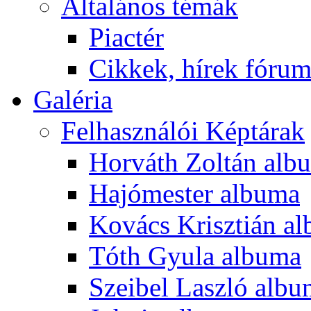
Általános témák
Piactér
Cikkek, hírek fóru
Galéria
Felhasználói Képtárak
Horváth Zoltán alb
Hajómester albuma
Kovács Krisztián a
Tóth Gyula albuma
Szeibel Laszló alb