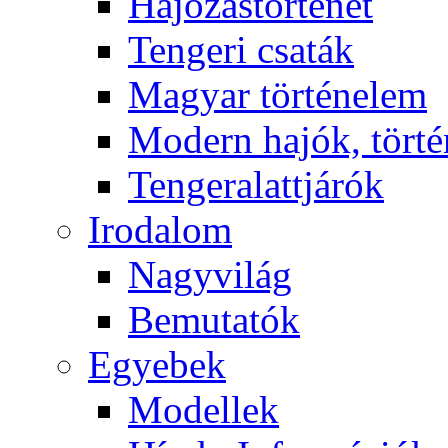
Hajózástörténet
Tengeri csaták
Magyar történelem
Modern hajók, törté
Tengeralattjárók
Irodalom
Nagyvilág
Bemutatók
Egyebek
Modellek