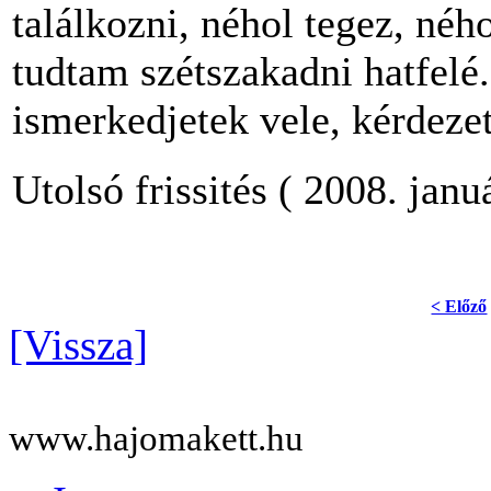
találkozni, néhol tegez, né
tudtam szétszakadni hatfelé
ismerkedjetek vele, kérdezett
Utolsó frissités ( 2008. janu
< Előző
[Vissza]
www.hajomakett.hu