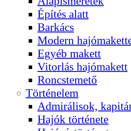
Alapismeretek
Építés alatt
Barkács
Modern hajómakett
Egyéb makett
Vitorlás hajómakett
Roncstemető
Történelem
Admirálisok, kapit
Hajók története