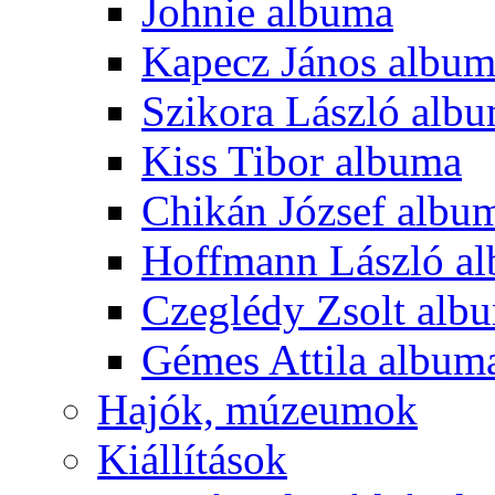
Johnie albuma
Kapecz János albu
Szikora László alb
Kiss Tibor albuma
Chikán József albu
Hoffmann László a
Czeglédy Zsolt alb
Gémes Attila album
Hajók, múzeumok
Kiállítások