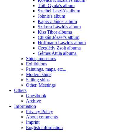
Kovács Krisztián's album
Tóth Gyula's album
Szeibel Laszló's album
Johnie's album
Kapecz János' album
Szikora László's album
Kiss Tibor albuma
Chikán József's album
Hoffmann László's album
Czeglédy Zsolt albuma
Gémes Attila albuma
Ships, museums
Exhibitions
Paintings, maps, etc...
Modern ships
Sailing ships
Other, Meetings
Others
Guestbook
Archive
Information
Privacy Policy
About comments
Imprint
English information