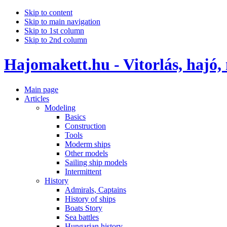
Skip to content
Skip to main navigation
Skip to 1st column
Skip to 2nd column
Hajomakett.hu - Vitorlás, hajó,
Main page
Articles
Modeling
Basics
Construction
Tools
Moderm ships
Other models
Sailing ship models
Intermittent
History
Admirals, Captains
History of ships
Boats Story
Sea battles
Hungarian history