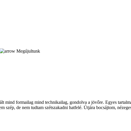
Megújultunk
 vált mind formailag mind technikailag, gondolva a jövőre. Egyes tarta
m szép, de nem tudtam szétszakadni hatfelé. Útjára bocsájtom, nézegessé