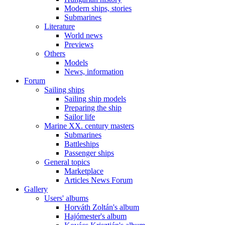
Modern ships, stories
Submarines
Literature
World news
Previews
Others
Models
News, information
Forum
Sailing ships
Sailing ship models
Preparing the ship
Sailor life
Marine XX. century masters
Submarines
Battleships
Passenger ships
General topics
Marketplace
Articles News Forum
Gallery
Users' albums
Horváth Zoltán's album
Hajómester's album