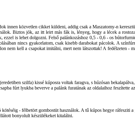
 innen közvetlen cikket küldeni, addig csak a Maszatomy-n keresztül 
ok. Biztos jók, az itt leirt más fák is, lényeg, hogy a lécek a rostoza
, ezzel is lehet dolgozni. Felső palánkozáshoz 0,5 - 0,6 - os bútorfurn
olásában nincs gyakorlatom, csak kisebb darabokat pácolok. A színfúrnie
n nem kell a csapokat imitálni, mert nem látszottak! A fedélzeten - már
eredetiben szilfa) kissé kúposra voltak faragva, s húzósan bekalapálva, 
csapba fúrt lyukba beverve a palánk furatának az oldalaihoz feszítette az
ó kötéséig - félbetört gombostüt használok. A tű kúpos hegye ráfesziti 
látott bonyolult készülékeket kitalálni.