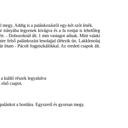
megy. Addig is a palánkozásról egy-két szót írnék.
t irányába legyenek kivágva és a fa rostjai is lehetőleg
iért. - Dobozoknál ált. 1 mm vastagot adnak. Mint valaki
r felső palánkozást lenolajjal (létezik ún. Lakklenolaj
 írtam - Pácolt fogpiszkálókkal. Az eredeti csapok ált.
a kiálló részek legyalulva
 első csapot.
a palánkot a bordára. Egyszerű és gyorsan megy.