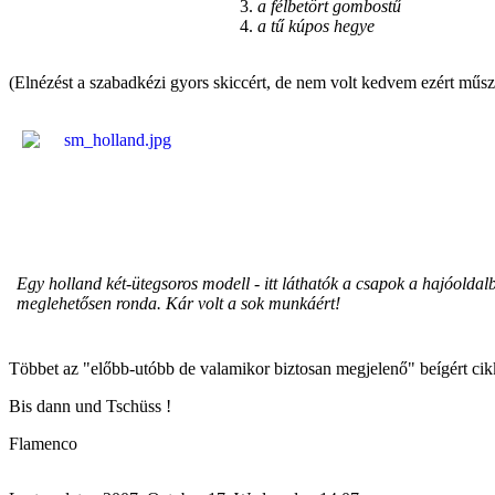
a félbetört gombostű
a tű kúpos hegye
(Elnézést a szabadkézi gyors skiccért, de nem volt kedvem ezért műszak
Egy holland két-ütegsoros modell - itt láthatók a csapok a hajóoldalb
meglehetősen ronda. Kár volt a sok munkáért!
Többet az "előbb-utóbb de valamikor biztosan megjelenő" beígért ci
Bis dann und Tschüss !
Flamenco