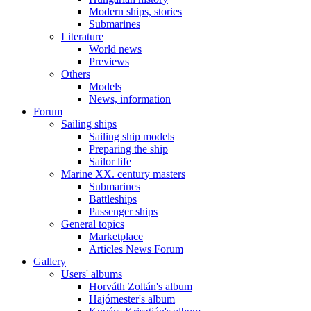
Modern ships, stories
Submarines
Literature
World news
Previews
Others
Models
News, information
Forum
Sailing ships
Sailing ship models
Preparing the ship
Sailor life
Marine XX. century masters
Submarines
Battleships
Passenger ships
General topics
Marketplace
Articles News Forum
Gallery
Users' albums
Horváth Zoltán's album
Hajómester's album