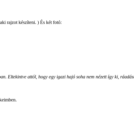
i rajzot készíteni. )
És két fotó:
an. Eltekintve attól, hogy egy igazi hajó soha nem nézett így ki, ráadás
kkeimben.