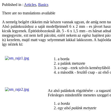
Published in :
Articles
,
Basics
There are no translations available
A nemrég beígért cikkeim már készen vannak ugyan, de amíg nem tudok
Alsó palánkozáshoz a saját modelljeimnél 6 x 2 mm - es jávort használ
kicsik legyenek. Épitödobozoknál ált. 5 - 6 x 1,5 mm - es hársat adnak
megjegyezte, ezt nem kell pácolni, ezért nekem az egész hajótest pác
is) kezelem, majd matt vagy selyemmatt lakkal lakkozom. A hajóoldalo
így néztek ki:
a borda
a palánk metszete
a csap - ezek szívós keményfából (
a második - feszítő csap - az első 
Az alsó palánkok rögzitésére - a ragaszt
Felesleges mindenféle menetes szeggel el
a borda
egy alsó palánk metszete