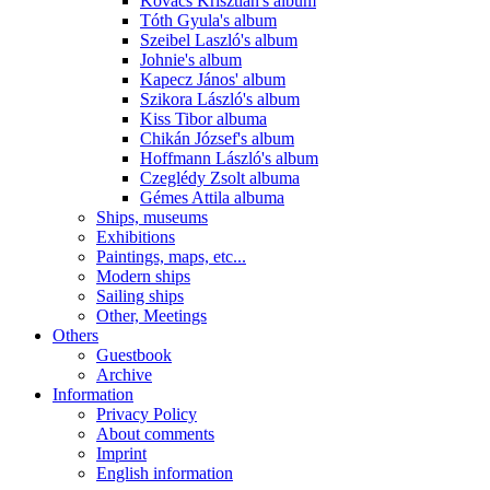
Kovács Krisztián's album
Tóth Gyula's album
Szeibel Laszló's album
Johnie's album
Kapecz János' album
Szikora László's album
Kiss Tibor albuma
Chikán József's album
Hoffmann László's album
Czeglédy Zsolt albuma
Gémes Attila albuma
Ships, museums
Exhibitions
Paintings, maps, etc...
Modern ships
Sailing ships
Other, Meetings
Others
Guestbook
Archive
Information
Privacy Policy
About comments
Imprint
English information