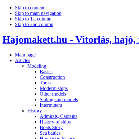
Skip to content
Skip to main navigation
Skip to 1st column
Skip to 2nd column
Hajomakett.hu - Vitorlás, hajó,
Main page
Articles
Modeling
Basics
Construction
Tools
Moderm ships
Other models
Sailing ship models
Intermittent
History
Admirals, Captains
History of ships
Boats Story
Sea battles
Hungarian history