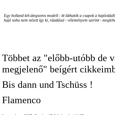
Egy holland két-ütegsoros modell - itt láthatók a csapok a hajóoldalb
hajó soha nem nézett így ki, ráadásul - véleményem szerint - megleh
Többet az "előbb-utóbb de v
megjelenő" beígért cikkeim
Bis dann und Tschüss !
Flamenco