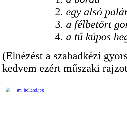
egy alsó palá
a félbetört g
a tű kúpos he
(Elnézést a szabadkézi gyors
kedvem ezért műszaki rajzot 