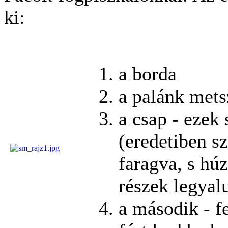
ki:
a borda
a palánk mets
a csap - ezek
(eredetiben sz
faragva, s húz
részek legyal
a második - fe