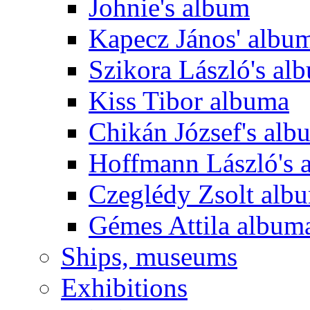
Johnie's album
Kapecz János' albu
Szikora László's al
Kiss Tibor albuma
Chikán József's alb
Hoffmann László's 
Czeglédy Zsolt alb
Gémes Attila album
Ships, museums
Exhibitions