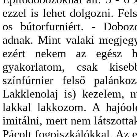
ezzel is lehet dolgozni. Fel
os bútorfurniért. - Dobo
adnak. Mint valaki megjegy
ezért nekem az egész ha
gyakorlatom, csak kise
színfúrnier felső palánkoz
Lakklenolaj is) kezelem, 
lakkal lakkozom. A hajóol
imitálni, mert nem látszotta
Pácolt fogpiszkálókkal. Az e