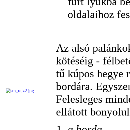
fúrt lyukba b
oldalaihoz fes
Az alsó palánkok
kötéséig - félbe
tű kúpos hegye r
bordára. Egysze
Felesleges mind
ellátott bonyolul
a borda