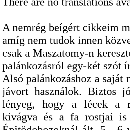
There are no translations ava
A nemrég beígért cikkeim m
amíg nem tudok innen közvet
csak a Maszatomy-n kereszt
palánkozásról egy-két szót í
Alsó palánkozáshoz a saját 
jávort használok. Biztos jó
lényeg, hogy a lécek a r
kivágva és a fa rostjai is
Épitödobozoknál ált. 5 - 6 