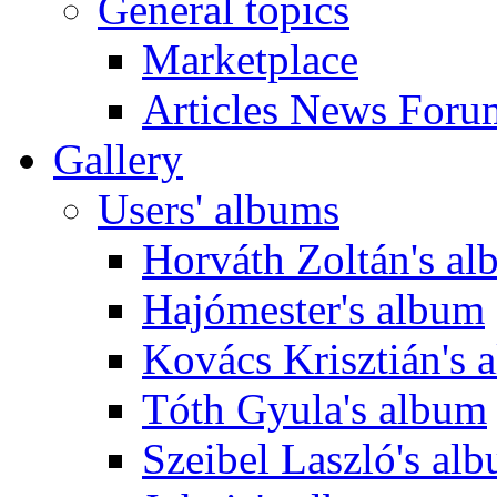
General topics
Marketplace
Articles News Foru
Gallery
Users' albums
Horváth Zoltán's a
Hajómester's album
Kovács Krisztián's 
Tóth Gyula's album
Szeibel Laszló's al