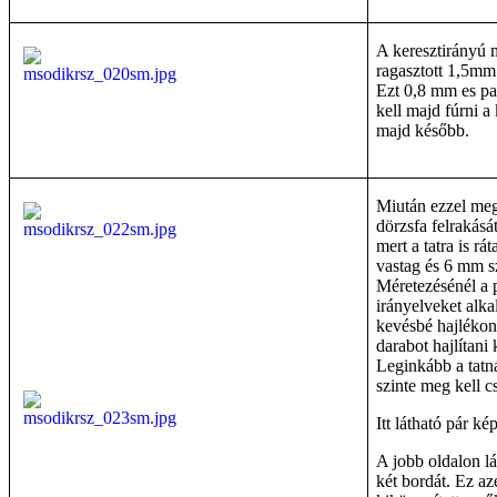
A keresztirányú me
ragasztott 1,5mm
Ezt 0,8 mm es pa
kell majd fúrni a
majd később.
Miután ezzel meg
dörzsfa felrakását
mert a tatra is r
vastag és 6 mm sz
Méretezésénél a 
irányelveket alk
kevésbé hajlékon
darabot hajlítani 
Leginkább a tatná
szinte meg kell c
Itt látható pár ké
A jobb oldalon lá
két bordát. Ez az