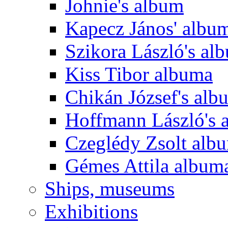
Johnie's album
Kapecz János' albu
Szikora László's al
Kiss Tibor albuma
Chikán József's alb
Hoffmann László's 
Czeglédy Zsolt alb
Gémes Attila album
Ships, museums
Exhibitions