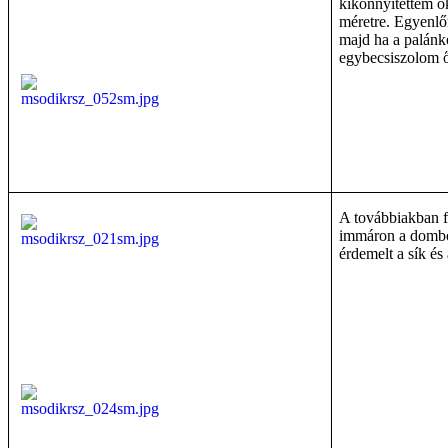
kikönnyítettem ő
méretre. Egyenlő
majd ha a palánk
egybecsiszolom ő
A továbbiakban f
immáron a dombor
érdemelt a sík és