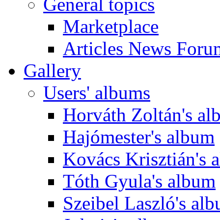
General topics
Marketplace
Articles News Foru
Gallery
Users' albums
Horváth Zoltán's a
Hajómester's album
Kovács Krisztián's 
Tóth Gyula's album
Szeibel Laszló's al