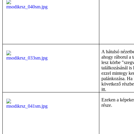
A hátulsó nézetbe
ahogy ráborul a t
lesz körbe "szegve
találkozásánál is 
ezzel mintegy ker
palánkozása. Ha k
következő részbe
itt.
Ezeken a képeken
része.