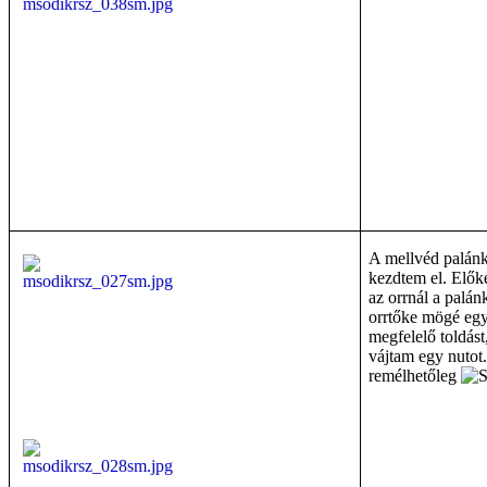
A mellvéd palán
kezdtem el. Előké
az orrnál a palá
orrtőke mögé egy
megfelelő toldást
vájtam egy nutot
remélhetőleg