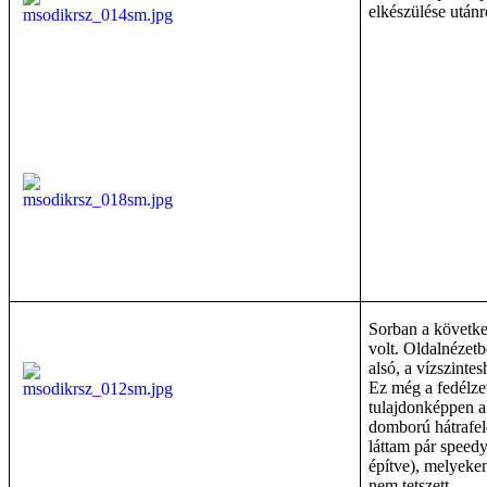
elkészülése utánr
Sorban a következ
volt. Oldalnézetb
alsó, a vízszinte
Ez még a fedélzet 
tulajdonképpen a
domború hátrafelé
láttam pár speedy
építve), melyeke
nem tetszett