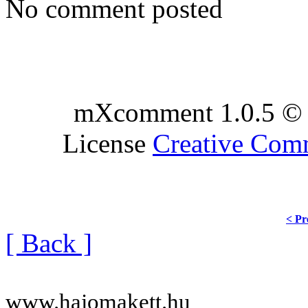
No comment posted
mXcomment 1.0.5 © 
License
Creative Co
< Pr
[ Back ]
www.hajomakett.hu