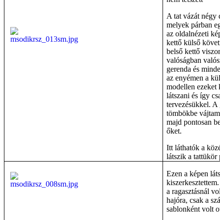
A tat vázát négy 
melyek párban e
az oldalnézeti ké
kettő külső követ
belső kettő viszo
valóságban valós
gerenda és mindeg
az enyémen a küls
modellen ezeket 
látszani és így c
tervezésükkel. A 
tömbökbe vájtam 
majd pontosan be
őket.
Itt láthatók a kö
látszik a tattükör
Ezen a képen láts
kiszerkesztettem.
a ragasztásnál vo
hajóra, csak a s
sablonként volt ot