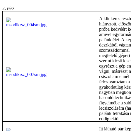
2. rész
A klinkeres rész
hiányzott, először
próba kedvéért ké
amivel egyformár
palánk élét. A k
deszkából vágtam
szomszédommal (
megfelelő gépei)
szerint kicsit ki
egyrészt a gép e
vágni, másrészt 
csiszoltam ennél 
felcsavaroztam a
gyakorlatilag kés
nagyban megkönn
hasonló technikáv
figyelmébe a sabl
lecsiszolására (h
palánk felrakása
eddigiektől
Itt látható pár k