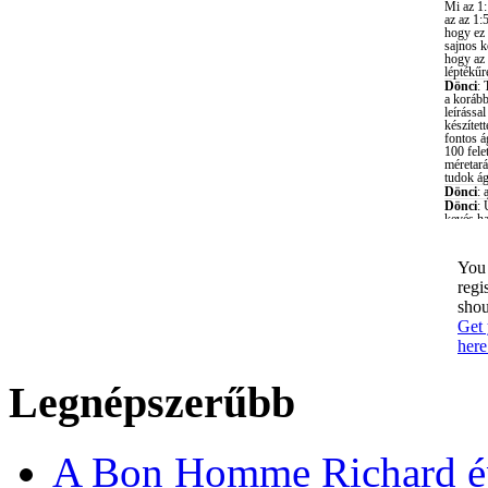
You 
regi
shou
Get 
here
Legnépszerűbb
A Bon Homme Richard ép