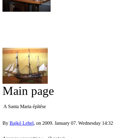
Click here to
view content.
A
nápolyi
galleas
Török
András
Titanic
(Némó)
Legújabb
hajója
How to
made a
boat
from
Main page
copper.
Peregrine
Click
Galley
here to
A Santa Maria építése
view
A Peregrine
content.
Galley
feljavított
By
Bajkó Lehel
, on 2009. January 07. Wednesday 14:32
kittje
Gatewaytől