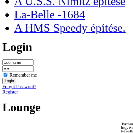
A U.S.S. Nimitz építése
La-Belle -1684
A HMS Speedy építése.
Login
Remember me
Forgot Password?
Register
Lounge