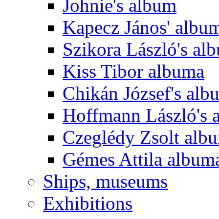
Johnie's album
Kapecz János' albu
Szikora László's al
Kiss Tibor albuma
Chikán József's alb
Hoffmann László's 
Czeglédy Zsolt alb
Gémes Attila album
Ships, museums
Exhibitions