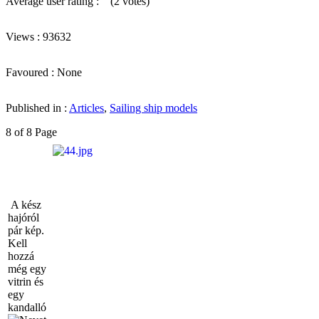
Average user rating :
(2 votes)
Views : 93632
Favoured : None
Published in :
Articles
,
Sailing ship models
8 of 8 Page
A kész
hajóról
pár kép.
Kell
hozzá
még egy
vitrin és
egy
kandalló