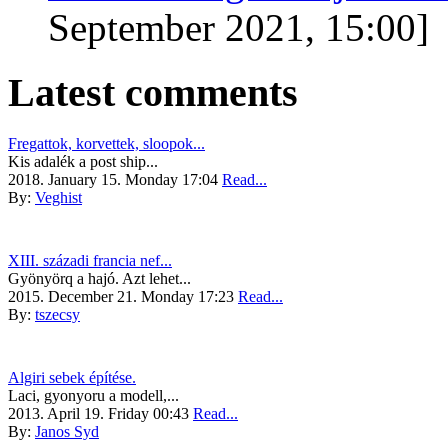
September 2021, 15:00]
Latest comments
Fregattok, korvettek, sloopok...
Kis adalék a post ship...
2018. January 15. Monday 17:04
Read...
By:
Veghist
XIII. századi francia nef...
Gyönyörq a hajó. Azt lehet...
2015. December 21. Monday 17:23
Read...
By:
tszecsy
Algiri sebek építése.
Laci, gyonyoru a modell,...
2013. April 19. Friday 00:43
Read...
By:
Janos Syd