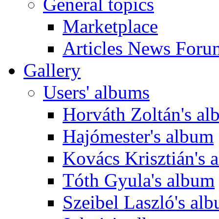
General topics
Marketplace
Articles News Foru
Gallery
Users' albums
Horváth Zoltán's a
Hajómester's album
Kovács Krisztián's 
Tóth Gyula's album
Szeibel Laszló's al