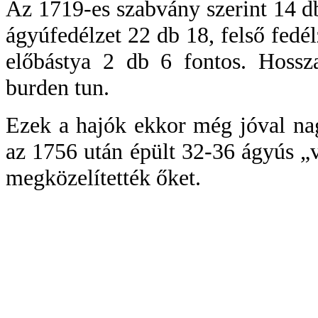
Az 1719-es szabvány szerint 14 db
ágyúfedélzet 22 db 18, felső fedél
előbástya 2 db 6 fontos. Hoss
burden tun.
Ezek a hajók ekkor még jóval nag
az 1756 után épült 32-36 ágyús „
megközelítették őket.