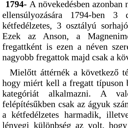
1794-
A növekedésben azonban ni
ellensúlyozására 1794-ben 3
kétfedélzetes, 3 osztályú sorhaj
Ezek az Anson, a Magnenime 
fregattként is ezen a néven sze
nagyobb fregattok majd csak a kö
Mielőtt áttérnék a következő té
hogy miért kell a fregatt típuson 
kategóriát alkalmazni. A va
felépítésűkben csak az ágyuk szá
a kétfedélzetes harmadik, illet
lényegi különbség az volt, hogy