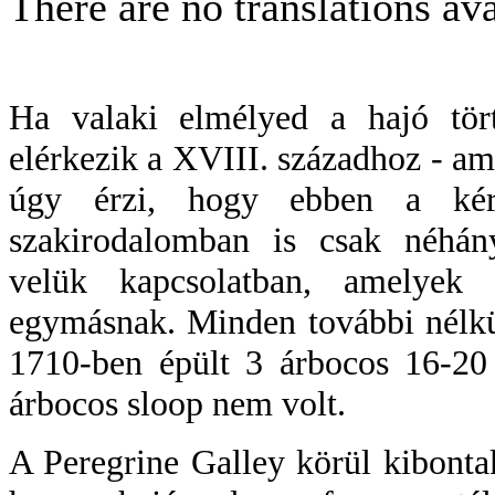
There are no translations ava
Ha valaki elmélyed a hajó tör
elérkezik a XVIII. századhoz - am
úgy érzi, hogy ebben a kér
szakirodalomban is csak néhány
velük kapcsolatban, amelyek 
egymásnak. Minden további nélkü
1710-ben épült 3 árbocos 16-20 
árbocos sloop nem volt.
A Peregrine Galley körül kibontak