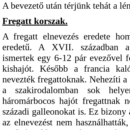
A bevezető után térjünk tehát a lé
Fregatt korszak.
A fregatt elnevezés eredete hom
eredetű. A XVII. században a 
ismertek egy 6-12 pár evezővel fe
kishajót. Később a francia kal
nevezték fregattoknak. Nehezíti a 
a szakirodalomban sok helyen
háromárbocos hajót fregattnak 
századi galleonokat is. Ez bizony
az elnevezést nem használhatták,