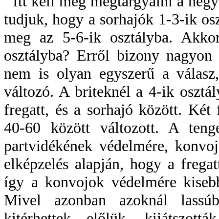
Itt kell még megtárgyalni a negye
tudjuk, hogy a sorhajók 1-3-ik osz
meg az 5-6-ik osztályba. Akkor
osztályba? Erről bizony nagyon 
nem is olyan egyszerű a válasz
változó. A briteknél a 4-ik osztá
fregatt, és a sorhajó között. Két
40-60 között változott. A teng
partvidékének védelmére, konvoj
elképzelés alapján, hogy a frega
így a konvojok védelmére kiseb
Mivel azonban azoknál lassúb
kitérhettek előlük, kijátszot