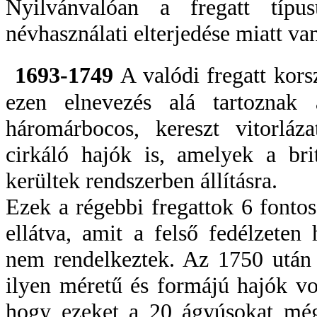
Nyilvánvalóan a fregatt típus
névhasználati elterjedése miatt van
1693-1749
A valódi fregatt kor
ezen elnevezés alá tartoznak 
háromárbocos, kereszt vitorláza
cirkáló hajók is, amelyek a bri
kerültek rendszerben állításra.
Ezek a régebbi fregattok 6 fontos
ellátva, amit a felső fedélzeten 
nem rendelkeztek. Az 1750 után 
ilyen méretű és formájú hajók vo
hogy ezeket a 20 ágyúsokat még