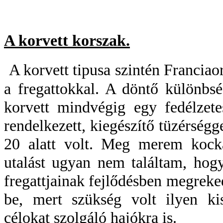
A korvett korszak.
A korvett tipusa szintén Francia
a fregattokkal. A döntő különbsé
korvett mindvégig egy fedélzete
rendelkezett, kiegészítő tüzérség
20 alatt volt. Meg merem kockáz
utalást ugyan nem találtam, hog
fregattjainak fejlődésben megreked
be, mert szükség volt ilyen kis
célokat szolgáló hajókra is.