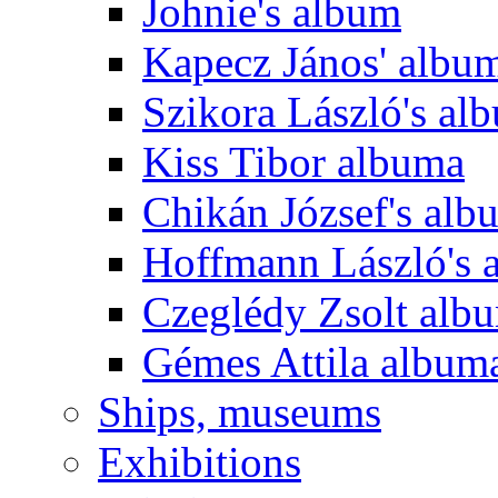
Johnie's album
Kapecz János' albu
Szikora László's al
Kiss Tibor albuma
Chikán József's alb
Hoffmann László's 
Czeglédy Zsolt alb
Gémes Attila album
Ships, museums
Exhibitions