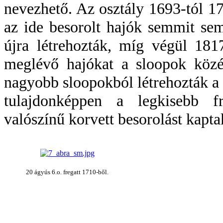
nevezhető. Az osztály 1693-tól 174
az ide besorolt hajók semmit sem
újra létrehozták, míg végül 18
meglévő hajókat a sloopok közé
nagyobb sloopokból létrehozták a k
tulajdonképpen a legkisebb fr
valószínű korvett besorolást kapta
20 ágyús 6.o. fregatt 1710-ből.