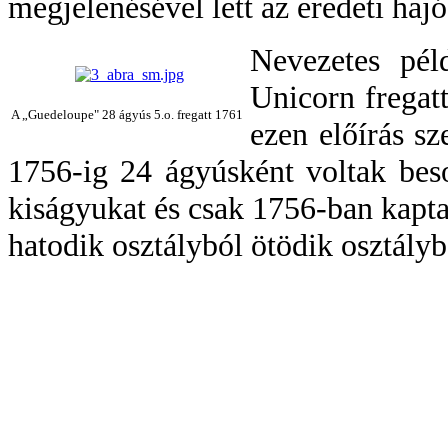
megjelenésével lett az eredeti haj
Nevezetes pé
Unicorn fregat
A „Guedeloupe" 28 ágyús 5.o. fregatt 1761
ezen előírás sz
1756-ig 24 ágyúsként voltak bes
kiságyukat és csak 1756-ban kapta
hatodik osztályból ötödik osztályb