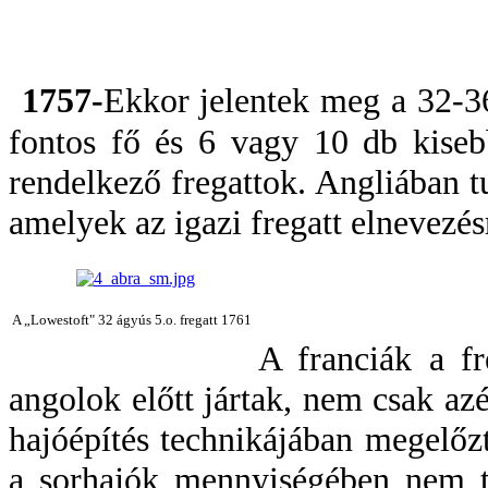
1757-
Ekkor jelentek meg a 32-36
fontos fő és 6 vagy 10 db kisebb
rendelkező fregattok. Angliában t
amelyek az igazi fregatt elnevezés
A „Lowestoft" 32 ágyús 5.o. fregatt 1761
A franciák a fr
angolok előtt jártak, nem csak azé
hajóépítés technikájában megelőzt
a sorhajók mennyiségében nem tu