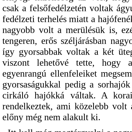
csak a felsőfedélzetén voltak ág
fedélzeti terhelés miatt a hajófen
nagyobb volt a merülésük is, ez
tengeren, erős széljárásban nagyo
így gyorsabbak voltak a két üte
viszont lehetővé tette, hogy 
egyenrangú ellenfeleiket megsemm
gyorsaságukkal pedig a sorhajók e
cirkáló hajókká váltak. A korai
rendelkeztek, ami közelebb volt 
előny még nem alakult ki.