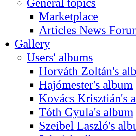
General topics
Marketplace
Articles News Foru
Gallery
Users' albums
Horváth Zoltán's a
Hajómester's album
Kovács Krisztián's 
Tóth Gyula's album
Szeibel Laszló's al