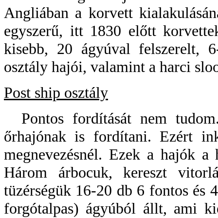
Angliában a korvett kialakulásá
egyszerű, itt 1830 előtt korvett
kisebb, 20 ágyúval felszerelt, 6
osztály hajói, valamint a harci sloo
Post ship osztály
Pontos fordítását nem tudom. 
őrhajónak is fordítani. Ezért i
megnevezésnél. Ezek a hajók a h
Három árbocuk, kereszt vitorlá
tüzérségük 16-20 db 6 fontos és 4
forgótalpas) ágyúból állt, ami k