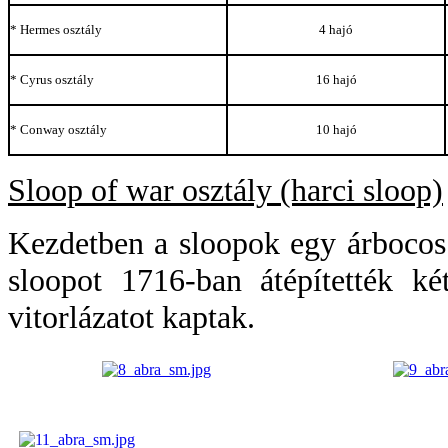
* Hermes osztály
4 hajó
* Cyrus osztály
16 hajó
* Conway osztály
10 hajó
Sloop of war osztály (harci sloop)
Kezdetben a sloopok egy árbocos
sloopot 1716-ban átépítették k
vitorlázatot kaptak.