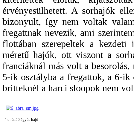
érvényesülhetett. A sorhajók ell
bizonyult, így nem voltak valam
fregattnak nevezik, ami szerinte
flottában szerepeltek a kezdet
méretű hajók, ott viszont a sorh
franciáknál más volt a besorolás, 
5-ik osztályba a fregattok, a 6-ik
britteknél a harci sloopok nem vol
4.o.-ú, 50 ágyús hajó