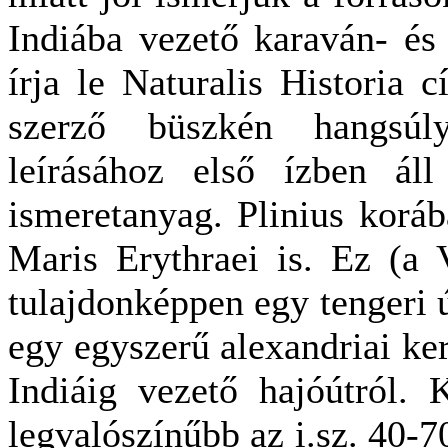
Indiába vezető karaván- és 
írja le Naturalis Historia
szerző büszkén hangsúl
leírásához első ízben áll
ismeretanyag. Plinius koráb
Maris Erythraei is. Ez (a 
tulajdonképpen egy tengeri ú
egy egyszerű alexandriai ker
Indiáig vezető hajóútról. K
legvalószínűbb az i.sz. 40-7