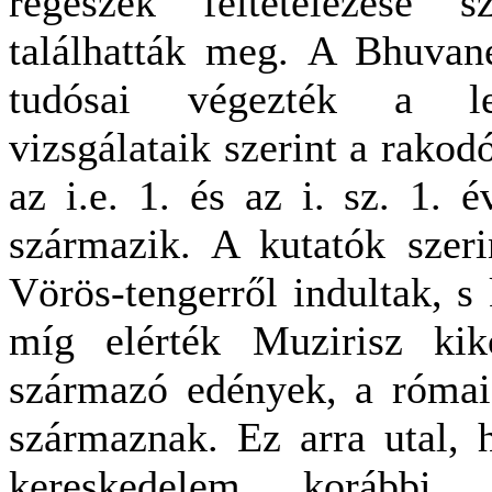
régészek feltételezése s
találhatták meg. A Bhuvane
tudósai végezték a lel
vizsgálataik szerint a rakod
az i.e. 1. és az i. sz. 1. 
származik. A kutatók szer
Vörös-tengerről indultak, s 
míg elérték Muzirisz kik
származó edények, a római k
származnak. Ez arra utal, 
kereskedelem korább