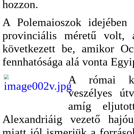
hozzon.
A Polemaioszok idejében
provinciális méretű volt, 
következett be, amikor Oc
fennhatósága alá vonta Egyi
A római ke
veszélyes útv
amíg eljutot
Alexandriáig vezető hajóu
miatt jól ismerjük a forrás