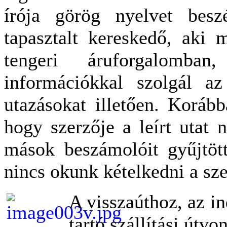
írója görög nyelvet besz
tapasztalt kereskedő, aki 
tengeri áruforgalomba
információkkal szolgál az 
utazásokat illetően. Korább
hogy szerzője a leírt utat
mások beszámolóit gyűjtö
nincs okunk kételkedni a sze
A visszaúthoz, az in
tartó szállítási útv