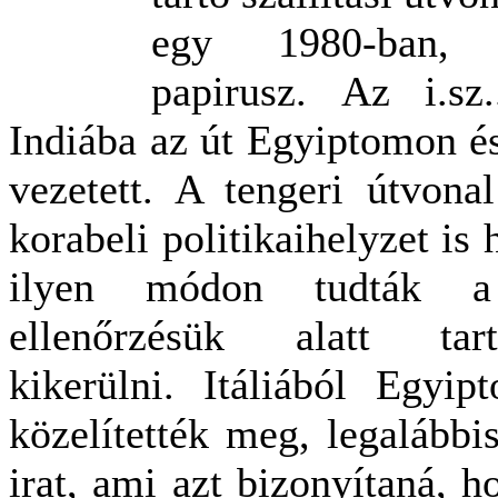
egy 1980-ban, A
papirusz. Az i.sz
Indiába az út Egyiptomon és
vezetett. A tengeri útvona
korabeli politikaihelyzet is
ilyen módon tudták a s
ellenőrzésük alatt ta
kikerülni. Itáliából Egyi
közelítették meg, legalábbi
irat, ami azt bizonyítaná, 