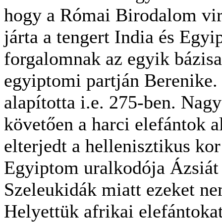
hogy a Római Birodalom vi
járta a tengert India és Egy
forgalomnak az egyik bázisa
egyiptomi partján Berenike.
alapította i.e. 275-ben. Nagy
követően a harci elefántok 
elterjedt a hellenisztikus ko
Egyiptom uralkodója Ázsiát u
Szeleukidák miatt ezeket ne
Helyettük afrikai elefántoka