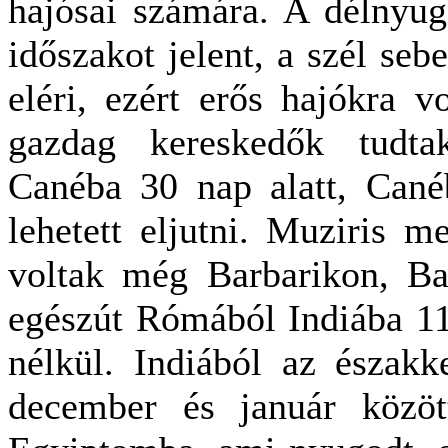
hajósai számára. A délnyug
időszakot jelent, a szél seb
eléri, ezért erős hajókra v
gazdag kereskedők tudtak
Canéba 30 nap alatt, Cané
lehetett eljutni. Muziris me
voltak még Barbarikon, Ba
egészút Rómából Indiába 114
nélkül. Indiából az északk
december és január közöt