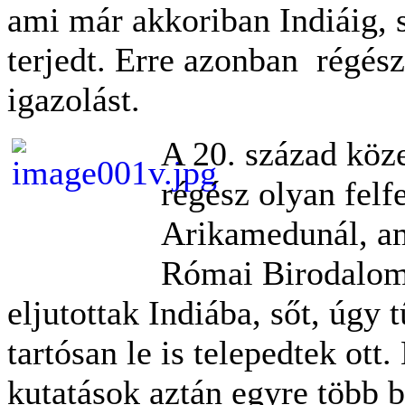
ami már akkoriban Indiáig, s
terjedt. Erre azonban
régész
igazolást.
A 20. század köz
régész olyan felfe
Arikamedunál, am
Római Birodalom
eljutottak Indiába, sőt, úgy
tartósan le is telepedtek ot
kutatások aztán egyre több b