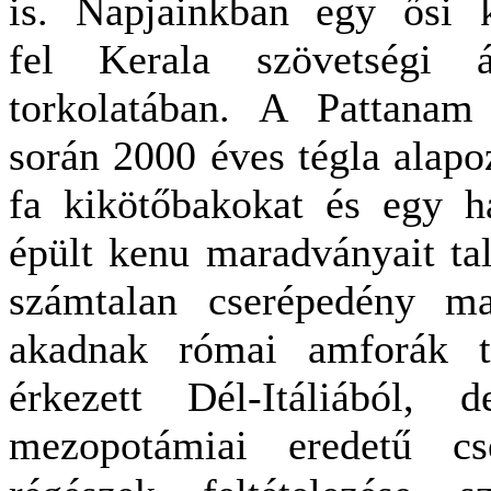
is. Napjainkban egy ősi k
fel
Kerala szövetségi á
torkolatában. A Pattanam
során 2000 éves tégla alapoz
fa kikötőbakokat és egy h
épült kenu maradványait tal
számtalan cserépedény ma
akadnak római amforák t
érkezett Dél-Itáliából, 
mezopotámiai eredetű cs