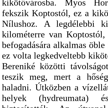
kikötővárosba. Myos Hor
fekszik Koptostól, ez a kikö
Nílushoz. A legdélebbi k
kilométerre van Koptostól,
befogadására alkalmas öble 
ez volta legkedveltebb kiköt
Bereniké közötti távolságo
teszik meg, mert a hőség
haladni. Útközben a vízellát
helyek (hydreumata) és