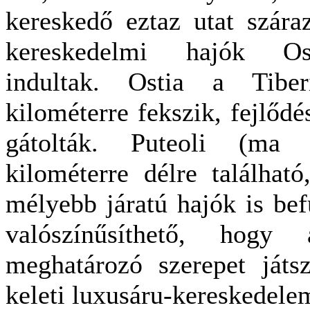
kereskedő eztaz utat szára
kereskedelmi hajók Os
indultak. Ostia a Tibe
kilométerre fekszik, fejlő
gátolták. Puteoli (ma
kilométerre délre találhat
mélyebb járatú hajók is bef
valószínűsíthető, hogy
meghatározó szerepet játs
keleti luxusáru-kereskedel