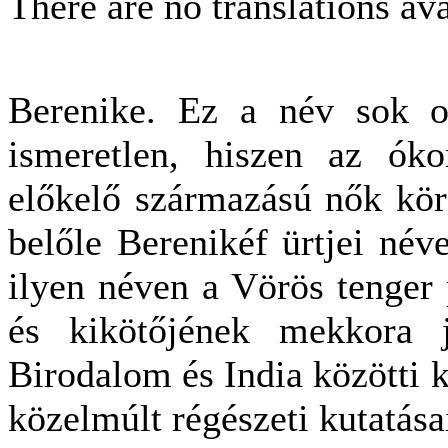
There are no translations ava
Berenike. Ez a név sok o
ismeretlen, hiszen az ók
előkelő származású nők köré
belőle Berenikéf ürtjei néve
ilyen néven a Vörös tenger 
és kikötőjének mekkora 
Birodalom és India közötti 
közelmúlt régészeti kutatásai