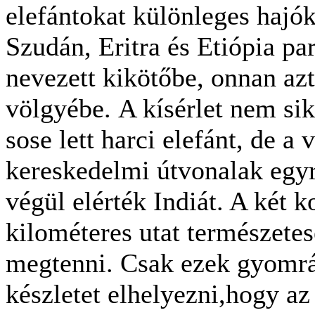
elefántokat különleges hajók
Szudán, Eritra és Etiópia par
nevezett kikötőbe, onnan azt
völgyébe. A kísérlet nem sike
sose lett harci elefánt, de a
kereskedelmi útvonalak egy
végül elérték Indiát. A két k
kilométeres utat természetes
megtenni. Csak ezek gyomrá
készletet elhelyezni,hogy az