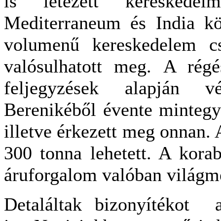
is létezett kereskede
Mediterraneum és India kö
volumenű kereskedelem cs
valósulhatott meg. A régé
feljegyzések alapján vé
Berenikéből évente mintegy 
illetve érkezett meg onnan.
300 tonna lehetett. A korab
áruforgalom valóban világmé
Detaláltak bizonyítékot