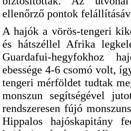
biztosították. Az útvonal
ellenőrző pontok felállításá
A hajók a vörös-tengeri kik
és hátszéllel Afrika legke
Guardafui-hegyfokhoz ha
ebessége 4-6 csomó volt, így
tengeri mérföldet tudtak me
monszun segítségével juto
rendszeresen fújó monszunsz
Hippalos hajóskapitány fe