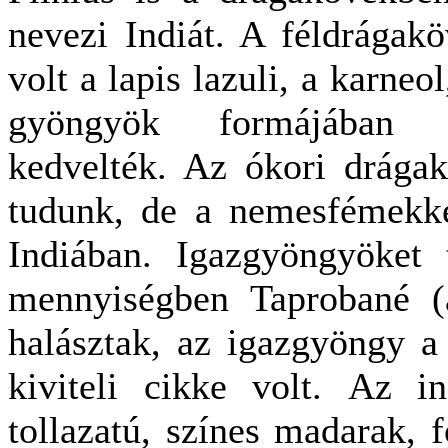
nevezi Indiát. A féldrágak
volt a lapis lazuli, a karneo
gyöngyök formájában e
kedvelték. Az ókori drágak
tudunk, de a nemesfémekke
Indiában. Igazgyöngyöket 
mennyiségben Taprobané (
halásztak, az igazgyöngy a 
kiviteli cikke volt. Az i
tollazatú, színes madarak, 