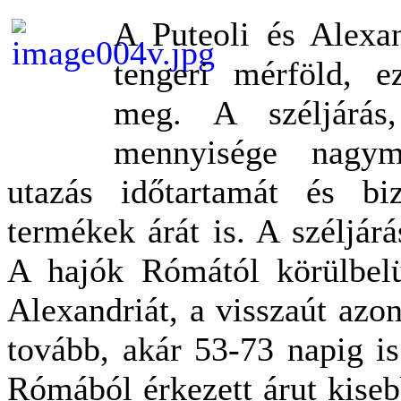
A Puteoli és Alexan
tengeri mérföld, e
meg. A széljárá
mennyisége nagymé
utazás időtartamát és biz
termékek árát is. A széljár
A hajók Rómától körülbelü
Alexandriát, a visszaút azo
tovább, akár 53-73 napig is
Rómából érkezett árut kiseb