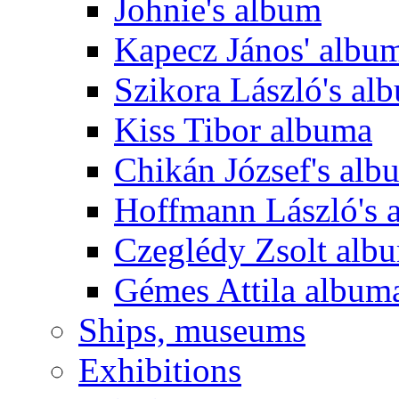
Johnie's album
Kapecz János' albu
Szikora László's al
Kiss Tibor albuma
Chikán József's alb
Hoffmann László's 
Czeglédy Zsolt alb
Gémes Attila album
Ships, museums
Exhibitions