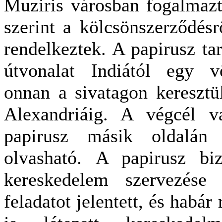
Muziris városban fogalmaz
szerint a kölcsönszerződés
rendelkeztek. A papirusz tar
útvonalat Indiától egy vö
onnan a sivatagon keresztü
Alexandriáig. A végcél v
papirusz másik oldalán a
olvasható. A papirusz biz
kereskedelem szervezése 
feladatot jelentett, és habár