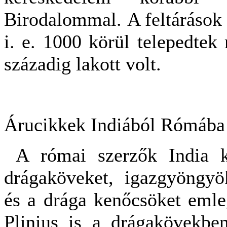
Birodalommal. A feltárások 
i. e. 1000 körül telepedtek 
századig lakott volt.
Árucikkek Indiából Rómába
A római szerzők India kü
drágaköveket, igazgyöngyök
és a drága kenőcsöket emle
Plinius is a drágakövekbe