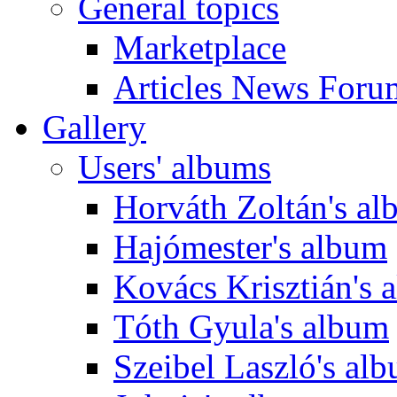
General topics
Marketplace
Articles News Foru
Gallery
Users' albums
Horváth Zoltán's a
Hajómester's album
Kovács Krisztián's 
Tóth Gyula's album
Szeibel Laszló's al