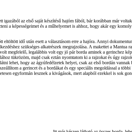
t igazából az első saját készítésű hajóm fából, bár korábban már volta
szteni a képességeimet és a műhelyemet is ahhoz, hogy akár egy komoly
t eltöltött idő után esett a választásom erre a hajóra. Annyi dokumentu
lkezdéshez szükséges alkatrészek megrajzolása. A makettet a Mantua ra
lt megfelelő, legalábbis volt egy jó pár borda aminek a gerinchez képest
lához tükrözöm, majd csak eztán nyomtatom ki a rajzokat és úgy rajzolo
átni lehet, hogy az ágyúfedélzetek helyei, csak az első bordán vannak 
zeállítom a gerincet és a bordákat és egy speciális megoldással a több
tesen egyformán lesznek a kivágások, mert alapból ezekkel is sok gon
Itt már készen látható az összes borda, leh