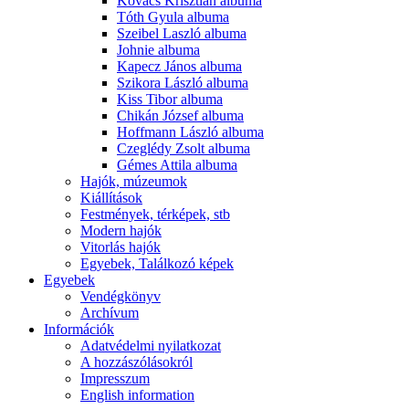
Kovács Krisztián albuma
Tóth Gyula albuma
Szeibel Laszló albuma
Johnie albuma
Kapecz János albuma
Szikora László albuma
Kiss Tibor albuma
Chikán József albuma
Hoffmann László albuma
Czeglédy Zsolt albuma
Gémes Attila albuma
Hajók, múzeumok
Kiállítások
Festmények, térképek, stb
Modern hajók
Vitorlás hajók
Egyebek, Találkozó képek
Egyebek
Vendégkönyv
Archívum
Információk
Adatvédelmi nyilatkozat
A hozzászólásokról
Impresszum
English information