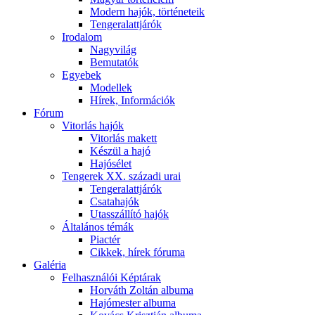
Modern hajók, történeteik
Tengeralattjárók
Irodalom
Nagyvilág
Bemutatók
Egyebek
Modellek
Hírek, Információk
Fórum
Vitorlás hajók
Vitorlás makett
Készül a hajó
Hajósélet
Tengerek XX. századi urai
Tengeralattjárók
Csatahajók
Utasszállító hajók
Általános témák
Piactér
Cikkek, hírek fóruma
Galéria
Felhasználói Képtárak
Horváth Zoltán albuma
Hajómester albuma