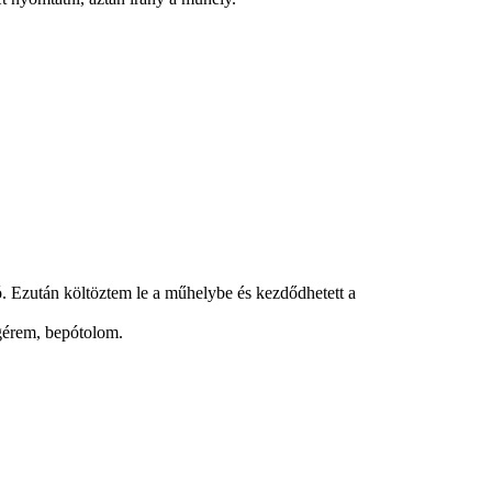
tó. Ezután költöztem le a műhelybe és kezdődhetett a
 ígérem, bepótolom.