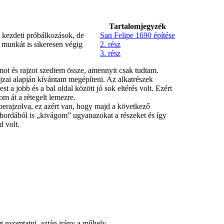
Tartalomjegyzék
k kezdeti próbálkozások, de
San Felipe 1690 építése
 munkát is sikeresen végig
2. rész
3. rész
mot és rajzot szedtem össze, amennyit csak tudtam.
jzai alapján kívántam megépíteni. Az alkatrészek
 a jobb és a bal oldal között jó sok eltérés volt. Ezért
m át a rétegelt lemezre.
berajzolva, ez azért van, hogy majd a következő
i bordából is „kivágom” ugyanazokat a részeket és így
d volt.
et nyomtatni, aztán irány a műhely.