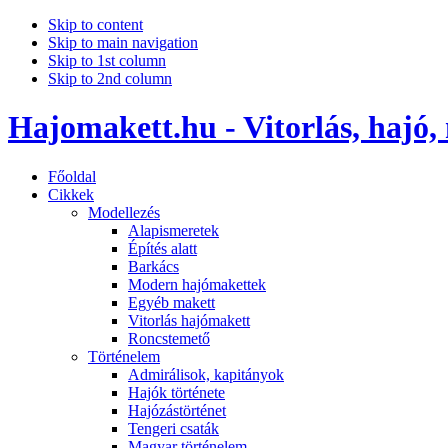
Skip to content
Skip to main navigation
Skip to 1st column
Skip to 2nd column
Hajomakett.hu - Vitorlás, hajó,
Főoldal
Cikkek
Modellezés
Alapismeretek
Építés alatt
Barkács
Modern hajómakettek
Egyéb makett
Vitorlás hajómakett
Roncstemető
Történelem
Admirálisok, kapitányok
Hajók története
Hajózástörténet
Tengeri csaták
Magyar történelem