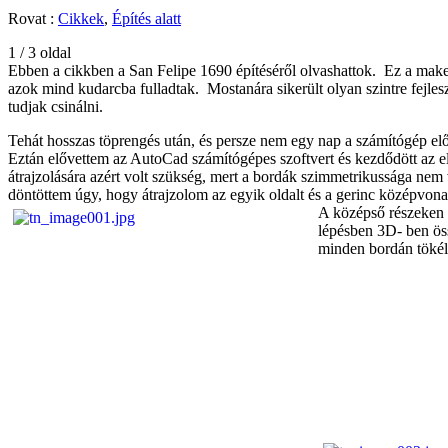
Rovat :
Cikkek
,
Építés alatt
1 / 3 oldal
Ebben a cikkben a San Felipe 1690 építéséről olvashattok. Ez a maket
azok mind kudarcba fulladtak. Mostanára sikerült olyan szintre fejle
tudjak csinálni.
Tehát hosszas töprengés után, és persze nem egy nap a számítógép előt
Eztán elővettem az AutoCad számítógépes szoftvert és kezdődött az e
átrajzolására azért volt szükség, mert a bordák szimmetrikussága nem vo
döntöttem úgy, hogy átrajzolom az egyik oldalt és a gerinc középvona
A középső részeken l
lépésben 3D- ben öss
minden bordán tökéle