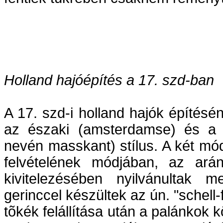
Holland hajóépítés a 17. szd-ban
A 17. szd-i holland hajók építés
az északi (amsterdamse) és a d
nevén masskant) stílus. A két mó
felvételének módjában, az ará
kivitelezésében nyilvánultak
gerinccel készültek az ún. "schell-f
tõkék felállítása után a palánkok