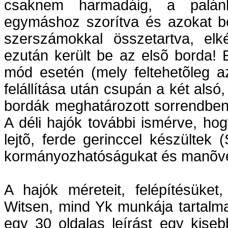
csaknem harmadáig, a palánko
egymáshoz szorítva és azokat be
szerszámokkal összetartva, elk
ezután került be az elsõ borda! 
mód esetén (mely feltehetõleg az 
felállítása után csupán a két alsó,
bordák meghatározott sorrendben 
A déli hajók további ismérve, h
lejtõ, ferde gerinccel készültek 
kormányozhatóságukat és manõv
A hajók méreteit, felépítésüket
Witsen, mind Yk munkája tartalm
egy 30 oldalas leírást egy kiseb