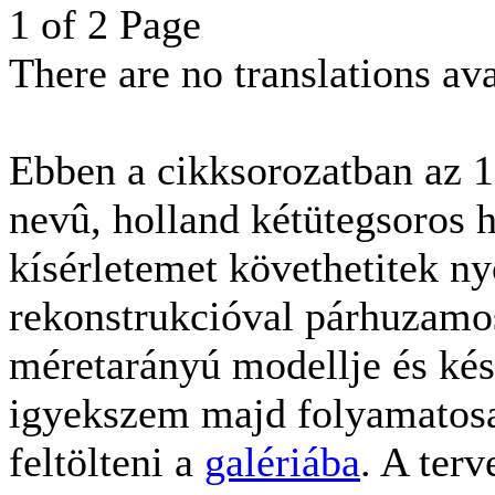
1 of 2 Page
There are no translations ava
Ebben a cikksorozatban az 
nevû, holland kétütegsoros h
kísérletemet követhetitek n
rekonstrukcióval párhuzamos
méretarányú modellje és kész
igyekszem majd folyamatosan
feltölteni a
galériába
. A terv