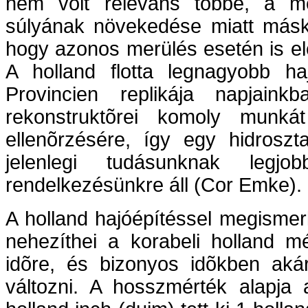
nem volt releváns többé, a m
súlyának növekedése miatt máské
hogy azonos merülés esetén is el
A holland flotta legnagyobb h
Provincien replikája napjain
rekonstruktõrei komoly munkát
ellenõrzésére, így egy hidroszta
jelenlegi tudásunknak legjo
rendelkezésünkre áll (Cor Emke).
A holland hajóépítéssel megisme
nehezíthei a korabeli holland m
idõre, és bizonyos idõkben akár
változni. A hosszmérték alapja