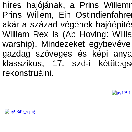
híres hajójának, a Prins Willem
Prins Willem, Ein Ostindienfahrer
akár a század végének hajóépíté
William Rex is (Ab Hoving: Will
warship). Mindezeket egybevéve 
gazdag szöveges és képi anyag
klasszikus, 17. szd-i kétüteg
rekonstruálni.