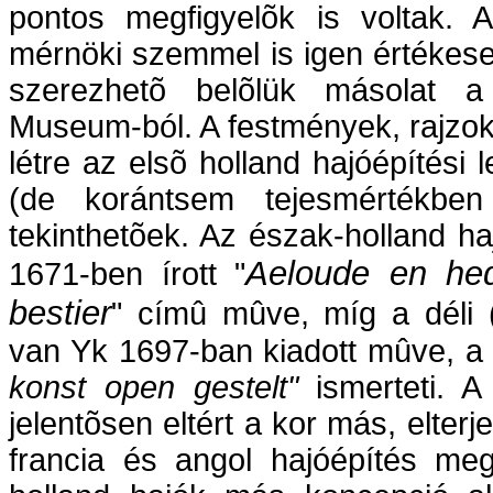
pontos megfigyelõk is voltak. A
mérnöki szemmel is igen értékese
szerezhetõ belõlük másolat a 
Museum-ból. A festmények, rajzok 
létre az elsõ holland hajóépítési 
(de korántsem tejesmértékben 
tekinthetõek. Az észak-holland ha
Aeloude en he
1671-ben írott "
bestier
" címû mûve, míg a déli 
van Yk 1697-ban kiadott mûve, 
konst open gestelt"
ismerteti. A
jelentõsen eltért a kor más, elterj
francia és angol hajóépítés meg