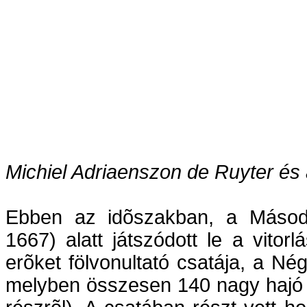
Michiel Adriaenszon de Ruyter és
Ebben az idõszakban, a Másodi
1667) alatt játszódott le a vitor
erõket fölvonultató csatája, a Né
melyben összesen 140 nagy hajó v