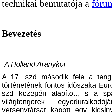
technikai bemutatója a
fóru
Bevezetés
A Holland Aranykor
A 17. szd második fele a teng
történetének fontos idõszaka Euró
szd közepén alapított, s a sp
világtengerek egyeduralkod
versenytársat kapott egy kicsin