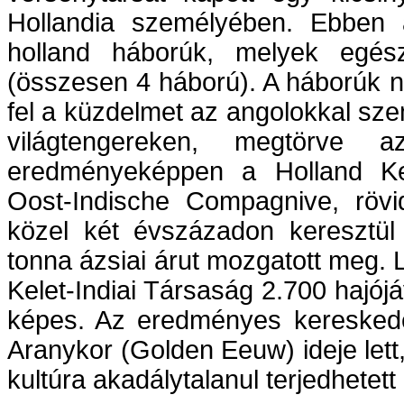
Hollandia személyében. Ebben 
holland háborúk, melyek egés
(összesen 4 háború). A háborúk n
fel a küzdelmet az angolokkal sz
világtengereken, megtörve 
eredményeképpen a Holland Kel
Oost-Indische Compagnive, rövi
közel két évszázadon keresztül 
tonna ázsiai árut mozgatott meg. 
Kelet-Indiai Társaság 2.700 hajój
képes. Az eredményes kereskede
Aranykor (Golden Eeuw) ideje lett
kultúra akadálytalanul terjedhetett