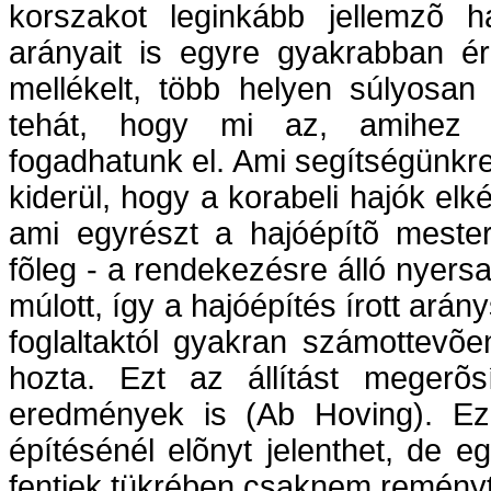
korszakot leginkább jellemzõ h
arányait is egyre gyakrabban ér
mellékelt, több helyen súlyosan h
tehát, hogy mi az, amihez r
fogadhatunk el. Ami segítségünkre
kiderül, hogy a korabeli hajók elké
ami egyrészt a hajóépítõ mester
fõleg - a rendekezésre álló nye
múlott, így a hajóépítés írott ará
foglaltaktól gyakran számottevõe
hozta. Ezt az állítást megerõsí
eredmények is (Ab Hoving). Ez 
építésénél elõnyt jelenthet, de e
fentiek tükrében csaknem reményt