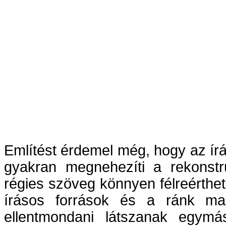
Említést érdemel még, hogy az írá
gyakran megnehezíti a rekonstr
régies szöveg könnyen félreérthet
írásos források és a ránk ma
ellentmondani látszanak egymá