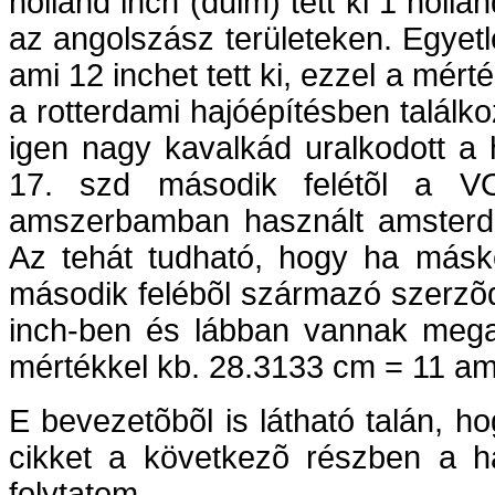
holland inch (duim) tett ki 1 holla
az angolszász területeken. Egyetle
ami 12 inchet tett ki, ezzel a mér
a rotterdami hajóépítésben találk
igen nagy kavalkád uralkodott a
17. szd második felétõl a 
amszerbamban használt amsterdam
Az tehát tudható, hogy ha másk
második felébõl származó szerz
inch-ben és lábban vannak mega
mértékkel kb. 28.3133 cm = 11 am
E bevezetõbõl is látható talán, h
cikket a következõ részben a ha
folytatom.