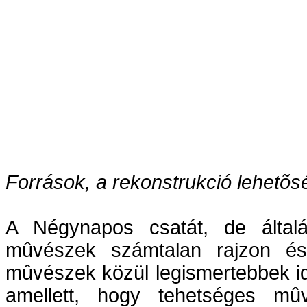
Források, a rekonstrukció lehetõs
A Négynapos csatát, de által
mûvészek számtalan rajzon és
mûvészek közül legismertebbek id.
amellett, hogy tehetséges mû