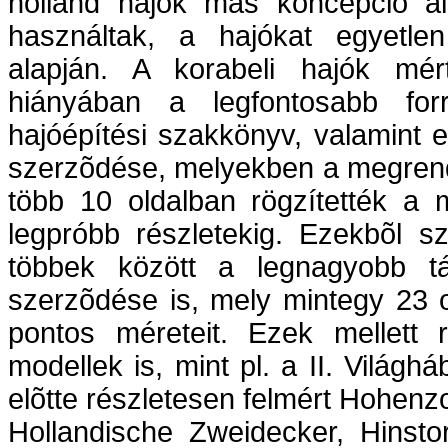
holland hajók más koncepció al
használtak, a hajókat egyetlen
alapján. A korabeli hajók mért
hiányában a legfontosabb forr
hajóépítési szakkönyv, valamint 
szerzõdése, melyekben a megrend
több 10 oldalban rögzítették a m
legpróbb részletekig. Ezekbõl s
többek között a legnagyobb tá
szerzõdése is, mely mintegy 23 o
pontos méreteit. Ezek mellett 
modellek is, mint pl. a II. Világh
elõtte részletesen felmért Hohenzo
Hollandische Zweidecker, Hinsto