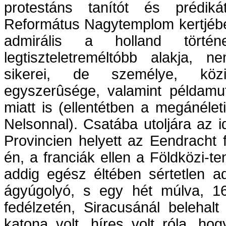
protestáns tanítót és prédiká
Református Nagytemplom kertjébe
admirális a holland törté
legtiszteletreméltóbb alakja, 
sikerei, de személye, közi
egyszerûsége, valamint példamu
miatt is (ellentétben a megánéleti
Nelsonnal). Csatába utoljára az i
Provincien helyett az Eendracht f
én, a franciák ellen a Földközi-t
addig egész éltében sértetlen ad
ágyúgolyó, s egy hét múlva, 16
fedélzetén, Siracusánál belehalt
katona volt, híres volt róla, hog