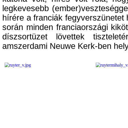
legkevesebb (ember)veszteséggel t
hírére a franciák fegyverszünetet 
során minden franciaországi kiköt
díszsortüzet lövettek tisztel
amszerdami Neuwe Kerk-ben hely