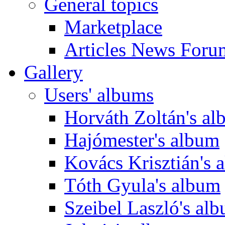
General topics
Marketplace
Articles News Foru
Gallery
Users' albums
Horváth Zoltán's a
Hajómester's album
Kovács Krisztián's 
Tóth Gyula's album
Szeibel Laszló's al