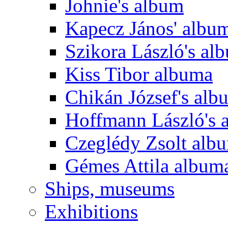
Johnie's album
Kapecz János' albu
Szikora László's al
Kiss Tibor albuma
Chikán József's alb
Hoffmann László's 
Czeglédy Zsolt alb
Gémes Attila album
Ships, museums
Exhibitions