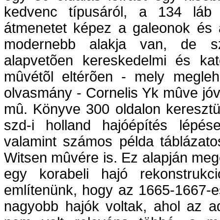
kedvenc típusáról, a 134 láb 
átmenetet képez a galeonok és a 
modernebb alakja van, de sz
alapvetõen kereskedelmi és kato
mûvétõl eltérõen - mely megleh
olvasmány - Cornelis Yk mûve jóv
mû. Könyve 300 oldalon keresztül
szd-i holland hajóépítés lépése
valamint számos példa táblázatos
Witsen mûvére is. Ez alapján meg
egy korabeli hajó rekonstrukc
említenünk, hogy az 1665-1667-es 
nagyobb hajók voltak, ahol az a