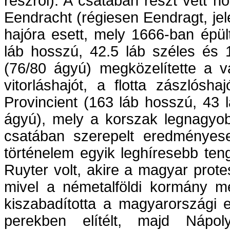
részrõl). A csatában részt vett h
Eendracht (régiesen Eendragt, je
hajóra esett, mely 1666-ban épü
láb hosszú, 42.5 láb széles és
(76/80 ágyú) megközelítette a va
vitorláshajót, a flotta zászlósh
Provincient (163 láb hosszú, 43 
ágyú), mely a korszak legnagyobb
csatában szerepelt eredményesen
történelem egyik leghíresebb ten
Ruyter volt, akire a magyar prot
mivel a németalföldi kormány m
kiszabadította a magyarországi e
perekben elítélt, majd Nápol