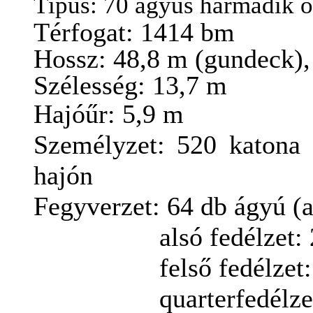
Típus
: 70 ágyús
harmadik o
Térfogat
: 1414
bm
Hossz: 48,8
m (
gundeck),
Szélesség
:
13,7
m
Hajóűr
: 5,9
m
Személyzet
: 520
katona 
hajón
Fegyverzet: 64 db ágyú (a
alsó
fedélzet:
felső
fedélzet
quarterfedélzet: