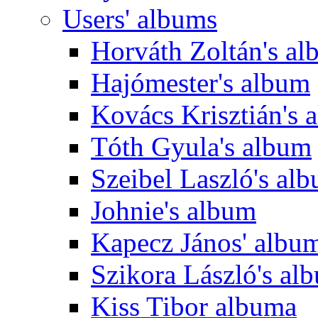
Users' albums
Horváth Zoltán's a
Hajómester's album
Kovács Krisztián's 
Tóth Gyula's album
Szeibel Laszló's al
Johnie's album
Kapecz János' albu
Szikora László's al
Kiss Tibor albuma