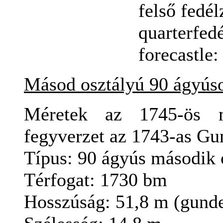
felső
fedél
quarterfedélzet
forecastle: 4
Másod osztályú 90
ágyús
Méretek az 1745-ös m
fegyverzet az 1743-as Gun
Típus:
90 ágyús
második
Térfogat
: 1730
bm
Hosszúság: 51,8
m (
gunde