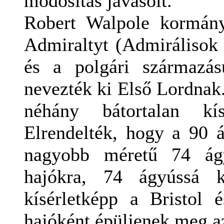
módosítás javasolt.
Robert Walpole kormán
Admiraltyt (Admirálisok 
és a polgári származás
nevezték ki Első Lordnak.
néhány bátortalan kís
Elrendelték, hogy a 90 
nagyobb méretű 74 ágy
hajókra, 74 ágyússá k
kísérletképp a Bristol 
hajóként épüljenek meg a