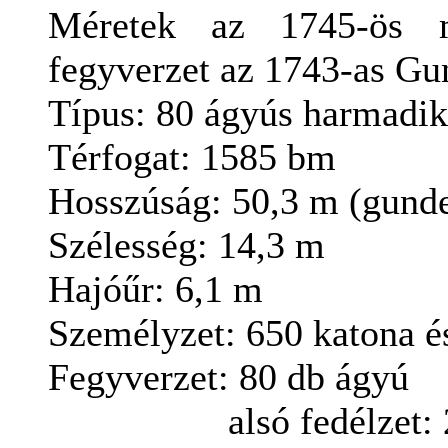
Méretek az 1745-ös m
fegyverzet az 1743-as Gun
Típus:
80 ágyús
harmadik
Térfogat
: 1585
bm
Hosszúság: 50,3
m (
gund
Szélesség
:
14,3
m
Hajóűr
:
6,1
m
Személyzet
: 650
katona és
Fegyverzet: 80 db ágyú
alsó
fedélzet: