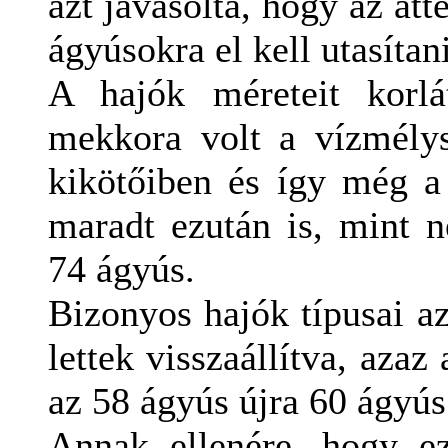
azt javasolta, hogy az átt
ágyúsokra el kell utasítani
A hajók méreteit korl
mekkora volt a vízmélys
kikötőiben és így még a
maradt ezután is, mint n
74 ágyús.
Bizonyos hajók típusai az
lettek visszaállítva, azaz
az 58 ágyús újra 60 ágyús s
Annak ellenére, hogy e