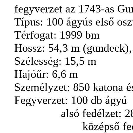
fegyverzet az 1743-as Gun
Típus:
100 ágyús
első
osz
Térfogat
: 1999
bm
Hossz
:
54,3
m (
gundeck)
Szélesség
:
15,5
m
Hajóűr
:
6,6
m
Személyzet
: 850
katona és
Fegyverzet: 100 db ágyú
alsó
fedélzet: 2
középső
fe