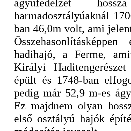
ágyúfedélzet ho
harmadosztályúaknál 170
ban 46,0m volt, ami jelen
Összehasonlításképpen
hadihajó, a Ferme, ami
Királyi Haditengerésze
épült és 1748-ban elfo
pedig már 52,9 m-es ágyú
Ez majdnem olyan hosszú
első osztályú hajók épít