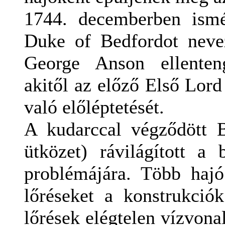
1744. decemberben ismé
Duke of Bedfordot neve
George Anson ellenteng
akitől az előző Első Lor
való előléptetését.
A kudarccal végződött B
ütközet) rávilágított a 
problémájára. Több haj
lőréseket a konstrukciók
lőrések elégtelen vízvona