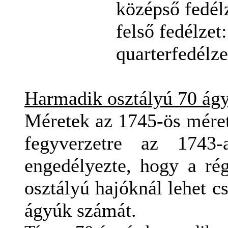
középső
fedél
felső
fedélzet
quarterfedélzet
Harmadik
osztályú 70
ág
Méretek az 1745-ös méret
fegyverzetre az 1743
engedélyezte, hogy
a ré
osztályú hajóknál
lehet c
ágyúk számát.