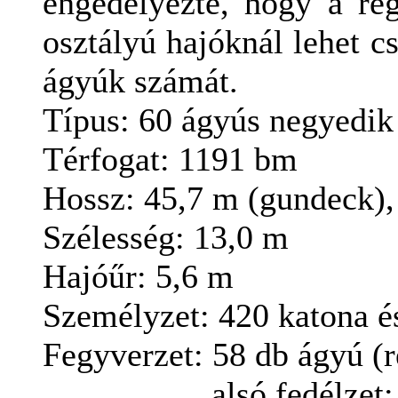
engedélyezte, hogy
a ré
osztályú hajóknál
lehet c
ágyúk számát.
Típus
: 60 ágyús
negyedik
Térfogat
: 1191
bm
Hossz
:
45,7
m (
gundeck)
Szélesség
:
13,0
m
Hajóűr
:
5,6
m
Személyzet
: 420
katona és
Fegyverzet: 58 db ágyú (r
alsó fedélzet: 2