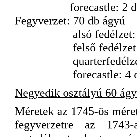
forecastle: 2
d
Fegyverzet: 70 db ágyú
alsó
fedélzet:
felső
fedélzet
quarterfedélz
forecastle: 4 
Negyedik
osztályú
60
ágy
Méretek az 1745-ös méret
fegyverzetre az 1743