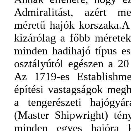
Admiralitást, azért m
méretű hajók korszaka.
A
kizárólag a főbb méretek
minden hadihajó típus es
osztályútól egészen a 20
Az 1719-es Establishmen
építési vastagságok megh
a tengerészeti hajógyá
(Master Shipwright) tény
minden egyes hajóra ki