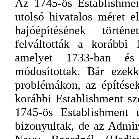
Az
1745-ös
Establishme
utolsó hivatalos méret
e
hajóépítésének történe
felváltották
a korábbi
amelyet
1733-ban
és
módosítottak.
B
ár
ezek
problémákon, az építések
korábbi
Establishment sze
1745-ös
Establishment 
bizonyultak,
de
az Admira