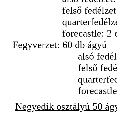
felső
fedélzet
quarterfedélz
forecastle: 2 
Fegyverzet:
60 db ágyú
alsó
fedél
felső
fedé
quarterfedélze
forecastle: 2
Negyedik
osztályú
50
ág