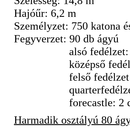
Szélesség
:
14,8
m
Hajóűr
:
6,2
m
Személyzet
: 750
katona és
Fegyverzet:
90 db ágyú
alsó
fedélzet:
középső
fedél
felső
fedélzet
quarterfedélze
forecastle:
2 
Harmadik osztályú
80
ág