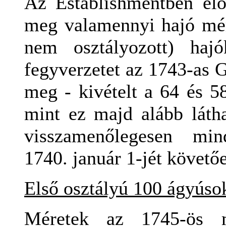
Az Establishmentben elő
meg valamennyi hajó mére
nem osztályozott) haj
fegyverzetet az 1743-as 
meg - kivételt a 64 és 58
mint ez majd alább látha
visszamenőlegesen min
1740. január 1-jét követő
Első osztályú
100
ágyúso
Méretek az 1745-ös m