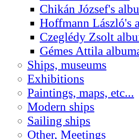
Chikán József's alb
Hoffmann László's 
Czeglédy Zsolt alb
Gémes Attila album
Ships, museums
Exhibitions
Paintings, maps, etc...
Modern ships
Sailing ships
Other, Meetings