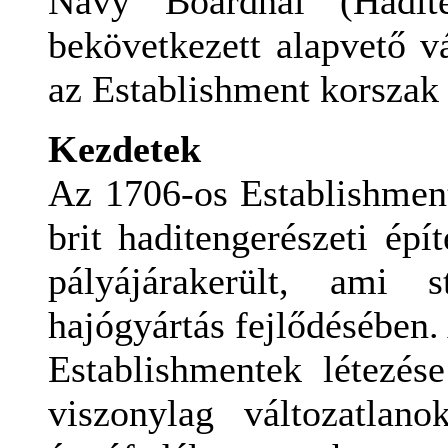
Navy Boardnál (Haditen
bekövetkezett
alapvető v
az
Establishment
korszak
Kezdetek
Az 1706-os Establishment
brit haditengerészeti épí
pályájárakerült, ami s
hajógyártás fejlődésében.
Establishmentek létezés
viszonylag változatlan