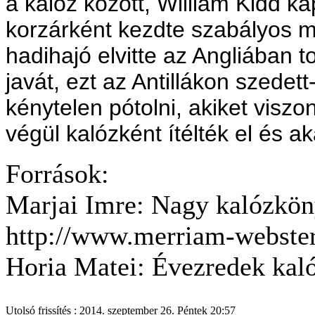
a kalóz között, William Kidd ka
korzárként kezdte szabályos m
hadihajó elvitte az Angliában 
javát, ezt az Antillákon szedett
kénytelen pótolni, akiket viszon
végül kalózként ítélték el és ak
Források:
Marjai Imre: Nagy kalózkö
http://www.merriam-webster
Horia Matei: Évezredek kal
Utolsó frissítés : 2014. szeptember 26. Péntek 20:57