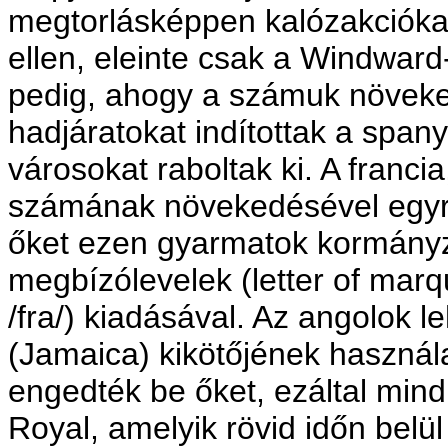
megtorlásképpen kalózakciókat
ellen, eleinte csak a Windwar
pedig, ahogy a számuk növeke
hadjáratokat indítottak a span
városokat raboltak ki. A franci
számának növekedésével egyre
őket ezen gyarmatok kormányz
megbízólevelek (letter of marq
/fra/) kiadásával. Az angolok l
(Jamaica) kikötőjének használa
engedték be őket, ezáltal mindk
Royal, amelyik rövid időn belü