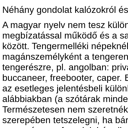
Néhány gondolat kalózokról és
A magyar nyelv nem tesz külö
megbízatással működő és a saj
között. Tengermelléki népeknél
magánszemélyként a tengere
tengerészre, pl. angolban: priva
buccaneer, freebooter, caper. 
az esetleges jelentésbeli kül
alábbiakban (a szótárak mindet
Természetesen nem szeretnék 
szerepében tetszelegni, ha bá