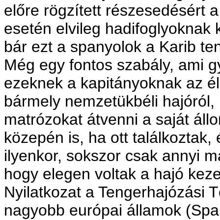
előre rögzített részesedésért
esetén elvileg hadifoglyoknak 
bár ezt a spanyolok a Karib te
Még egy fontos szabály, ami g
ezeknek a kapitányoknak az éle
bármely nemzetükbéli hajóról, í
matrózokat átvenni a saját ál
közepén is, ha ott találkoztak, 
ilyenkor, sokszor csak annyi 
hogy elegen voltak a hajó kez
Nyilatkozat a Tengerhajózási T
nagyobb európai államok (Span