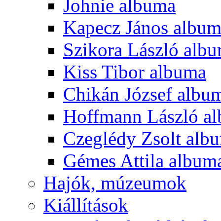
Johnie albuma
Kapecz János albu
Szikora László alb
Kiss Tibor albuma
Chikán József albu
Hoffmann László a
Czeglédy Zsolt alb
Gémes Attila album
Hajók, múzeumok
Kiállítások