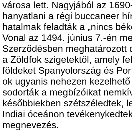
városa lett. Nagyjából az 169
hanyatlani a régi buccaneer hí
hatalmak feladták a „nincs béke
Vonal az 1494. június 7.-én meg
Szerződésben meghatározott d
a Zöldfok szigetektől, amely fe
földeket Spanyolország és Port
ok ugyanis nehezen kezelhető 
sodorták a megbízóikat nemkí
későbbiekben szétszéledtek, le
Indiai óceánon tevékenykedtek 
megnevezés.