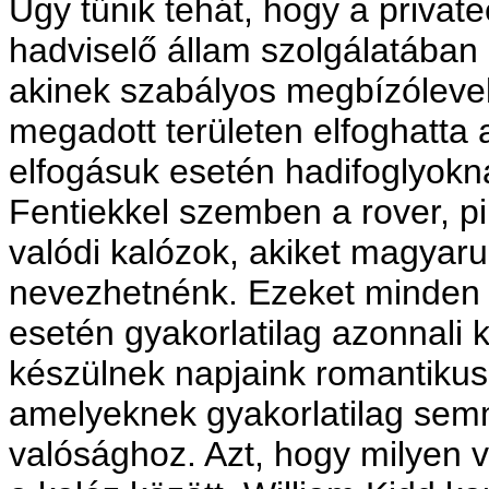
Úgy tűnik tehát, hogy a private
hadviselő állam szolgálatában 
akinek szabályos megbízólevel
megadott területen elfoghatta a
elfogásuk esetén hadifoglyokna
Fentiekkel szemben a rover, pi
valódi kalózok, akiket magyaru
nevezhetnénk. Ezeket minden á
esetén gyakorlatilag azonnali k
készülnek napjaink romantikusan
amelyeknek gyakorlatilag sem
valósághoz. Azt, hogy milyen v