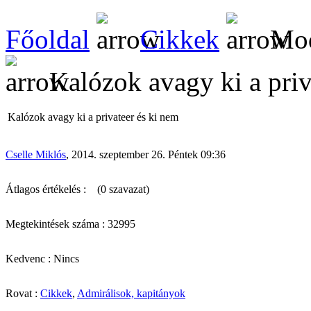
Főoldal
Cikkek
Mod
Kalózok avagy ki a priv
Kalózok avagy ki a privateer és ki nem
Cselle Miklós
, 2014. szeptember 26. Péntek 09:36
Átlagos értékelés :
(0 szavazat)
Megtekintések száma : 32995
Kedvenc : Nincs
Rovat :
Cikkek
,
Admirálisok, kapitányok