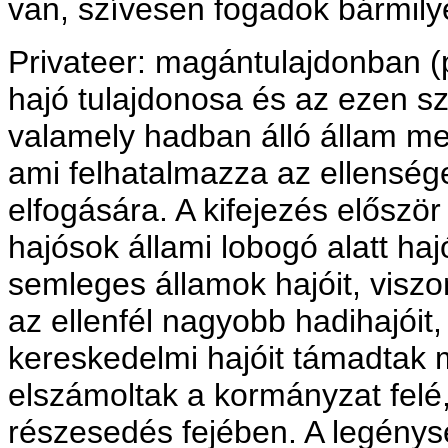
van, szívesen fogadok bármilye
Privateer: magántulajdonban (pri
hajó tulajdonosa és az ezen s
valamely hadban álló állam me
ami felhatalmazza az ellensé
elfogására. A kifejezés előszö
hajósok állami lobogó alatt ha
semleges államok hajóit, viszo
az ellenfél nagyobb hadihajóit,
kereskedelmi hajóit támadtak
elszámoltak a kormányzat felé
részesedés fejében. A legénys