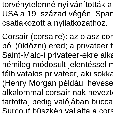
törvénytelenné nyilvánították 
USA a 19. század végén, Span
csatlakozott a nyilatkozathoz.
Corsair (corsaire): az olasz cor
ból (üldözni) ered; a privateer 
Saint-Malo-i privateer-ekre a
némileg módosult jelentéssel 
félhivatalos privateer, aki sokk
(Henry Morgan például hevesen
alkalommal corsair-nak nevezt
tartotta, pedig valójában bucca
Surcouf büszkén vállalta a cors