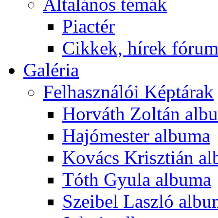
Általános témák
Piactér
Cikkek, hírek fóru
Galéria
Felhasználói Képtárak
Horváth Zoltán alb
Hajómester albuma
Kovács Krisztián a
Tóth Gyula albuma
Szeibel Laszló alb