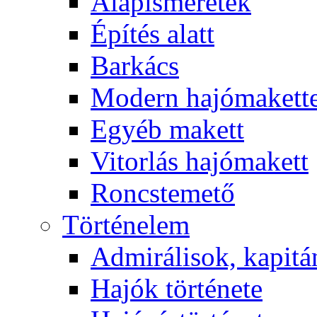
Alapismeretek
Építés alatt
Barkács
Modern hajómakett
Egyéb makett
Vitorlás hajómakett
Roncstemető
Történelem
Admirálisok, kapit
Hajók története