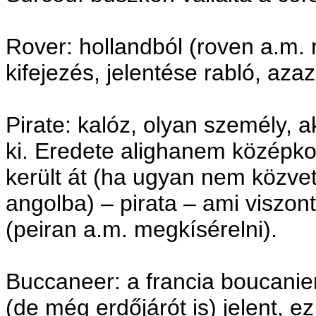
Rover: hollandból (roven a.m. 
kifejezés, jelentése rabló, azaz
Pirate: kalóz, olyan személy, 
ki. Eredete alighanem középkori
került át (ha ugyan nem közvetl
angolba) – pirata – ami viszon
(peiran a.m. megkísérelni).
Buccaneer: a francia boucanie
(de még erdőjárót is) jelent, ez