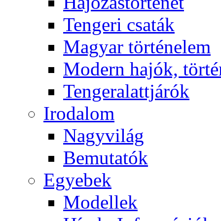
Hajózástörténet
Tengeri csaták
Magyar történelem
Modern hajók, törté
Tengeralattjárók
Irodalom
Nagyvilág
Bemutatók
Egyebek
Modellek