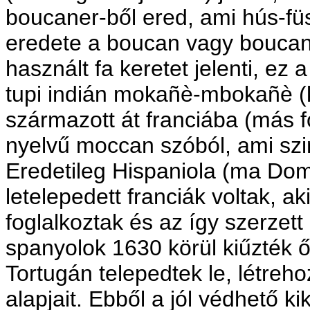
boucaner-ből ered, ami hús-füs
eredete a boucan vagy boucane
használt fa keretet jelenti, ez 
tupi indián mokañè-mbokañè (kb
származott át franciába (más f
nyelvű moccan szóból, ami szint
Eredetileg Hispaniola (ma Domi
letelepedett franciák voltak, ak
foglalkoztak és az így szerzett 
spanyolok 1630 körül kiűzték ő
Tortugán telepedtek le, létreh
alapjait. Ebből a jól védhető ki