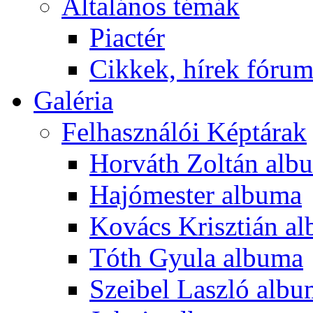
Általános témák
Piactér
Cikkek, hírek fóru
Galéria
Felhasználói Képtárak
Horváth Zoltán alb
Hajómester albuma
Kovács Krisztián a
Tóth Gyula albuma
Szeibel Laszló alb