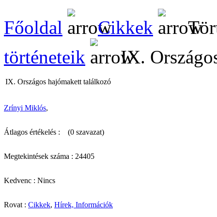
Főoldal
Cikkek
Tör
történeteik
IX. Országos
IX. Országos hajómakett találkozó
Zrínyi Miklós
,
Átlagos értékelés :
(0 szavazat)
Megtekintések száma : 24405
Kedvenc : Nincs
Rovat :
Cikkek
,
Hírek, Információk