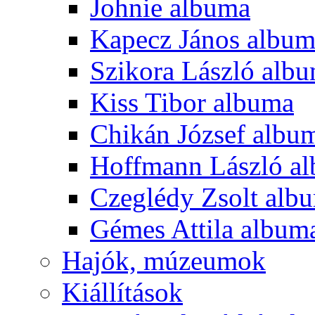
Johnie albuma
Kapecz János albu
Szikora László alb
Kiss Tibor albuma
Chikán József albu
Hoffmann László a
Czeglédy Zsolt alb
Gémes Attila album
Hajók, múzeumok
Kiállítások