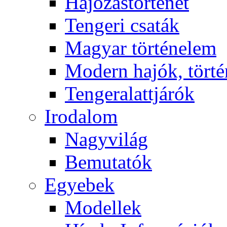
Hajózástörténet
Tengeri csaták
Magyar történelem
Modern hajók, törté
Tengeralattjárók
Irodalom
Nagyvilág
Bemutatók
Egyebek
Modellek