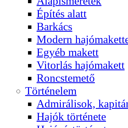
Alapismeretek
Építés alatt
Barkács
Modern hajómakett
Egyéb makett
Vitorlás hajómakett
Roncstemető
Történelem
Admirálisok, kapit
Hajók története