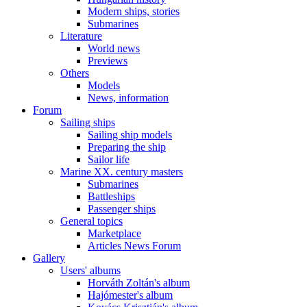
Modern ships, stories
Submarines
Literature
World news
Previews
Others
Models
News, information
Forum
Sailing ships
Sailing ship models
Preparing the ship
Sailor life
Marine XX. century masters
Submarines
Battleships
Passenger ships
General topics
Marketplace
Articles News Forum
Gallery
Users' albums
Horváth Zoltán's album
Hajómester's album