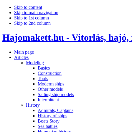
Skip to content
Skip to main navigation
Skip to 1st column
Skip to 2nd column
Hajomakett.hu - Vitorlás, hajó,
Main page
Articles
Modeling
Basics
Construction
Tools
Moderm ships
Other models
Sailing ship models
Intermittent
History
Admirals, Captains
History of ships
Boats Story
Sea battles
Hungarian history