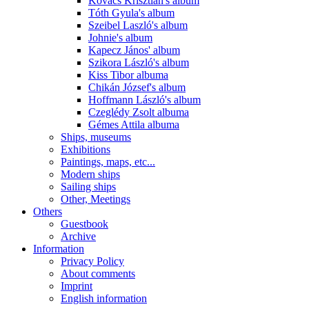
Kovács Krisztián's album
Tóth Gyula's album
Szeibel Laszló's album
Johnie's album
Kapecz János' album
Szikora László's album
Kiss Tibor albuma
Chikán József's album
Hoffmann László's album
Czeglédy Zsolt albuma
Gémes Attila albuma
Ships, museums
Exhibitions
Paintings, maps, etc...
Modern ships
Sailing ships
Other, Meetings
Others
Guestbook
Archive
Information
Privacy Policy
About comments
Imprint
English information