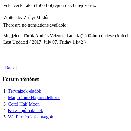
Peregrine
Click
Velencei karakk (1500-ból) építése 6. befejező rész
Galley
here to
view
Written by Zrínyi Miklós
A Peregrine
content.
Galley
There are no translations available
feljavított
kittje
Megjelent Török András Velencei karakk (1500-ból) építése című c
Gatewaytől
Last Updated ( 2017. July 07. Friday 14:42 )
[ Back ]
Fórum történet
1:
Tervrajzok eladók
2:
Marjai Imre Hajómodellezés
3:
Corel Half Moon
4:
Kész hajómakettek
5:
Vá: Furnérok faanyagok