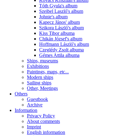
Kovács Krisztián's album
Tóth Gyula's album
Szeibel Laszló's album
Johnie's album
Kapecz János' album
Szikora László's album
Kiss Tibor albuma
Chikán József's album
Hoffmann László's album
Czeglédy Zsolt albuma
Gémes Attila albuma
Ships, museums
Exhibitions
Paintings, maps, etc...
Modern ships
Sailing ships
Other, Meetings
Others
Guestbook
Archive
Information
Privacy Policy
About comments
Imprint
English information