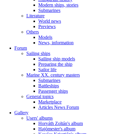
Modern ships, stories
Submarines
Literature
World news
Previews
Others
Models
News, information
Forum
Sailing ships
Sailing ship models
Preparing the ship
Sailor life
Marine XX. century masters
Submarines
Battleships
Passenger ships
General topics
Marketplace
Articles News Forum
Gallery
Users' albums
Horváth Zoltán's album
Hajómester's album