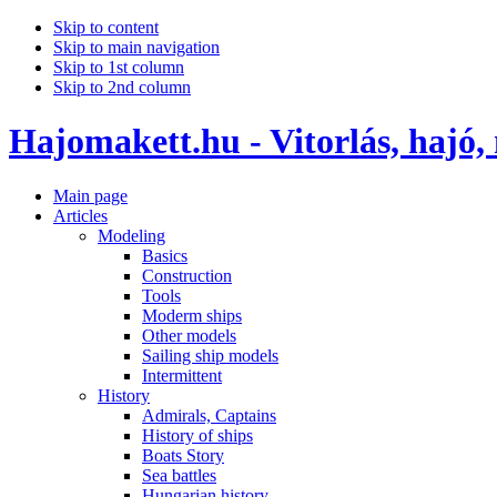
Skip to content
Skip to main navigation
Skip to 1st column
Skip to 2nd column
Hajomakett.hu - Vitorlás, hajó,
Main page
Articles
Modeling
Basics
Construction
Tools
Moderm ships
Other models
Sailing ship models
Intermittent
History
Admirals, Captains
History of ships
Boats Story
Sea battles
Hungarian history