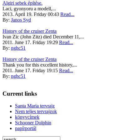
Algiri sebek építése.
Laci, gyonyoru a modell,...
2013. April 19. Friday 00:43
Read...
By:
Janos Syd
History of the cruiser Zenta
Ivan Zic (John Zitz) died December 11,...
2011. June 17. Friday 19:29
Read...
By:
nghc51
History of the cruiser Zenta
Thank you for this excellent history,...
2011. June 17. Friday 19:15
Read...
By:
nghc51
Current links
Santa Maria tervrajz
Nem teljes tervrajzok
könyvcímek
Schooner Dolphin
papírportál