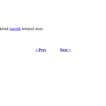
ikkének
hatodik
befejező része.
< Prev
Next >