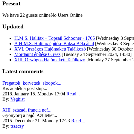
Present
We have 22 guests onlineNo Users Online
Updated
H.M.S. Halifax – Topsail Schooner - 1765
[Wednesday 3 Septe
A H.M.S. Halifax építése Baksa Béla által
[Wednesday 3 Septe
XVI. Országos Hajómakett Találkozó
[Wednesday 30 October 
Mordaunt építése 6. rész
[Tuesday 24 September 2024, 14:30]
XIII. Országos Hajómakett Találkozó
[Monday 27 September 2
Latest comments
Fregattok, korvettek, sloopok...
Kis adalék a post ship...
2018. January 15. Monday 17:04
Read...
By:
Veghist
XIII. századi francia nef...
Gyönyörq a hajó. Azt lehet...
2015. December 21. Monday 17:23
Read...
By:
tszecsy