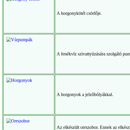
A horgonykötél csörlője.
A fenékvíz szivattyúzására szolgáló pu
A horgonyok a jelzőbólyákkal.
Az elkészült orrszobor. Ennek az elkészí