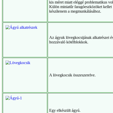
kis méret miatt eléggé problematikus vol
Külön miniatűr faragóeszközöket kellet
készítenem a megmunkálásához.
Az ágyuk lövegkocsijának alkatrészei é
hozzávaló kötélblokkok.
A lövegkocsik összeszerelve.
Egy elkészült ágyú.