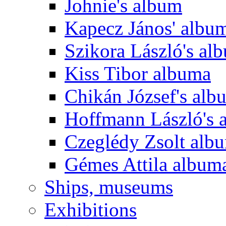
Johnie's album
Kapecz János' albu
Szikora László's al
Kiss Tibor albuma
Chikán József's alb
Hoffmann László's 
Czeglédy Zsolt alb
Gémes Attila album
Ships, museums
Exhibitions