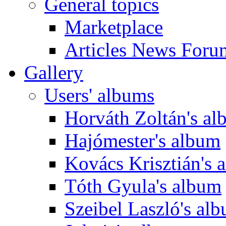
General topics
Marketplace
Articles News Foru
Gallery
Users' albums
Horváth Zoltán's a
Hajómester's album
Kovács Krisztián's 
Tóth Gyula's album
Szeibel Laszló's al