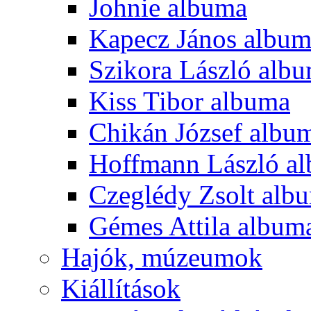
Johnie albuma
Kapecz János albu
Szikora László alb
Kiss Tibor albuma
Chikán József albu
Hoffmann László a
Czeglédy Zsolt alb
Gémes Attila album
Hajók, múzeumok
Kiállítások