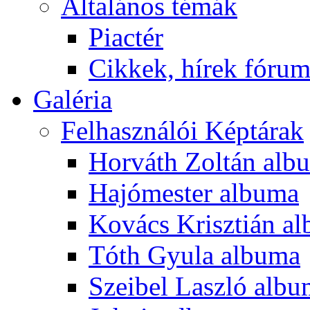
Általános témák
Piactér
Cikkek, hírek fóru
Galéria
Felhasználói Képtárak
Horváth Zoltán alb
Hajómester albuma
Kovács Krisztián a
Tóth Gyula albuma
Szeibel Laszló alb