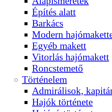
Alapismeretek
Építés alatt
Barkács
Modern hajómakett
Egyéb makett
Vitorlás hajómakett
Roncstemető
Történelem
Admirálisok, kapit
Hajók története