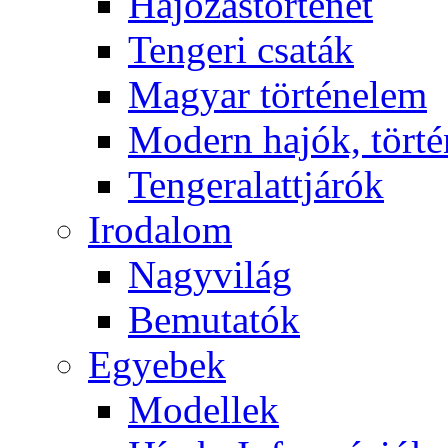
Hajózástörténet
Tengeri csaták
Magyar történelem
Modern hajók, törté
Tengeralattjárók
Irodalom
Nagyvilág
Bemutatók
Egyebek
Modellek