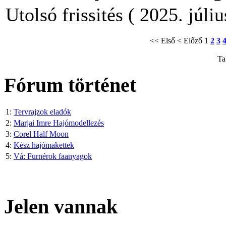
Utolsó frissités ( 2025. júli
<< Első
< Előző
1
2
3
Ta
Fórum történet
1:
Tervrajzok eladók
2:
Marjai Imre Hajómodellezés
3:
Corel Half Moon
4:
Kész hajómakettek
5:
Vá: Furnérok faanyagok
Jelen vannak