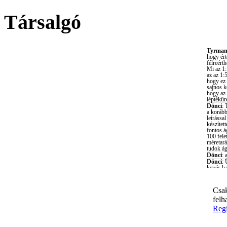
Társalgó
Csak
felh
Regi