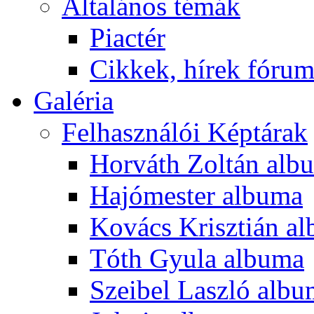
Általános témák
Piactér
Cikkek, hírek fóru
Galéria
Felhasználói Képtárak
Horváth Zoltán alb
Hajómester albuma
Kovács Krisztián a
Tóth Gyula albuma
Szeibel Laszló alb