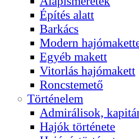
Alapismeretek
Építés alatt
Barkács
Modern hajómakett
Egyéb makett
Vitorlás hajómakett
Roncstemető
Történelem
Admirálisok, kapit
Hajók története