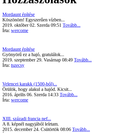
Mordaunt építése
Köszönöm! Egyszerűen vízben...
2019. október 02. Szerda 09:51
Tovább...
Írta:
wercome
Mordaunt építése
Gyönyörű ez a hajó, gratulálok...
2019. szeptember 29. Vasárnap 08:49
Tovább...
Írta:
tszecsy
Velencei karakk (1500-ból)...
Örülök, hogy alakul a hajód. Kicsit...
2016. április 06. Szerda 14:33
Tovább...
Írta:
wercome
XIII. századi francia nef...
A 8. képnél nagyjából leírtam.
2015. december 24. Csütörtök 08:06
Tovább...