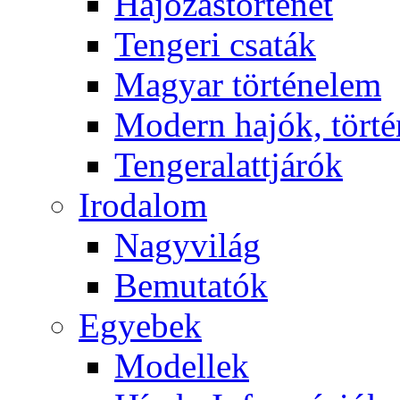
Hajózástörténet
Tengeri csaták
Magyar történelem
Modern hajók, törté
Tengeralattjárók
Irodalom
Nagyvilág
Bemutatók
Egyebek
Modellek