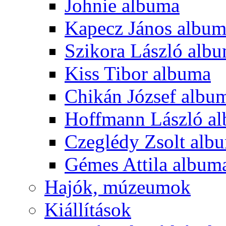
Johnie albuma
Kapecz János albu
Szikora László alb
Kiss Tibor albuma
Chikán József albu
Hoffmann László a
Czeglédy Zsolt alb
Gémes Attila album
Hajók, múzeumok
Kiállítások