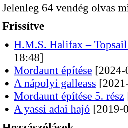
Jelenleg 64 vendég olvas m
Frissítve
H.M.S. Halifax – Topsai
18:48]
Mordaunt építése
[2024-0
A nápolyi galleass
[2021-
Mordaunt építése 5. rész
A yassi adai hajó
[2019-0
Hozzászólások