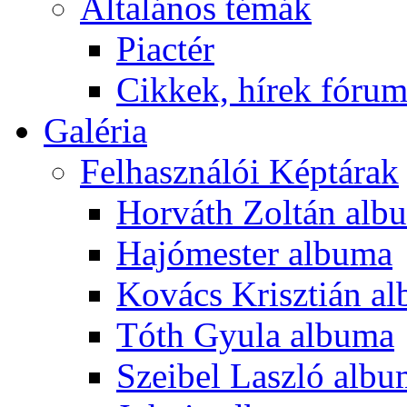
Általános témák
Piactér
Cikkek, hírek fóru
Galéria
Felhasználói Képtárak
Horváth Zoltán alb
Hajómester albuma
Kovács Krisztián a
Tóth Gyula albuma
Szeibel Laszló alb