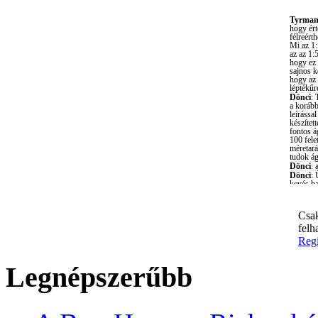
Csak
felh
Regi
Legnépszerűbb