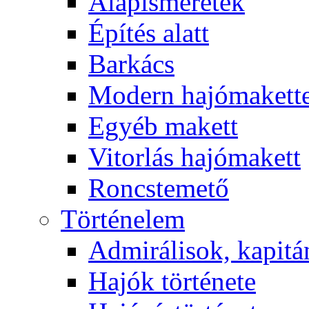
Alapismeretek
Építés alatt
Barkács
Modern hajómakett
Egyéb makett
Vitorlás hajómakett
Roncstemető
Történelem
Admirálisok, kapit
Hajók története