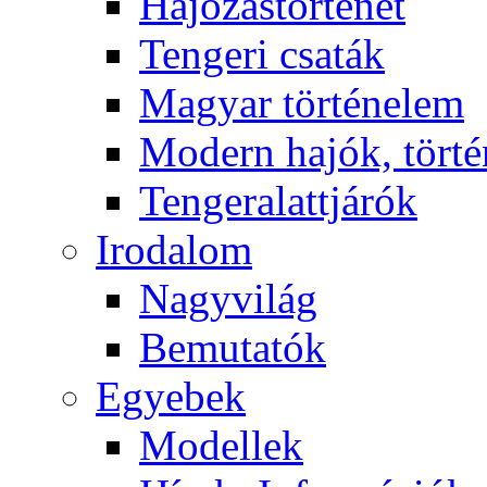
Hajózástörténet
Tengeri csaták
Magyar történelem
Modern hajók, törté
Tengeralattjárók
Irodalom
Nagyvilág
Bemutatók
Egyebek
Modellek