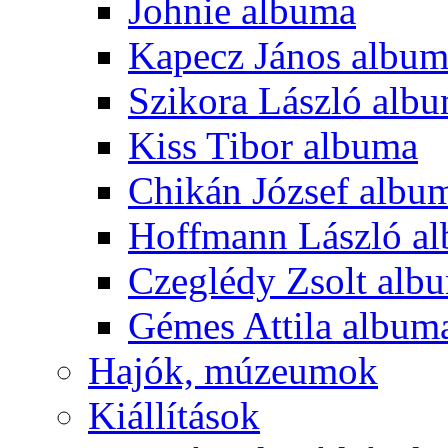
Johnie albuma
Kapecz János albu
Szikora László alb
Kiss Tibor albuma
Chikán József albu
Hoffmann László a
Czeglédy Zsolt alb
Gémes Attila album
Hajók, múzeumok
Kiállítások