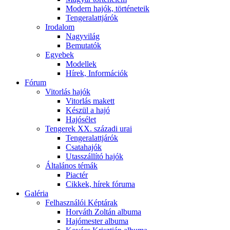
Modern hajók, történeteik
Tengeralattjárók
Irodalom
Nagyvilág
Bemutatók
Egyebek
Modellek
Hírek, Információk
Fórum
Vitorlás hajók
Vitorlás makett
Készül a hajó
Hajósélet
Tengerek XX. századi urai
Tengeralattjárók
Csatahajók
Utasszállító hajók
Általános témák
Piactér
Cikkek, hírek fóruma
Galéria
Felhasználói Képtárak
Horváth Zoltán albuma
Hajómester albuma