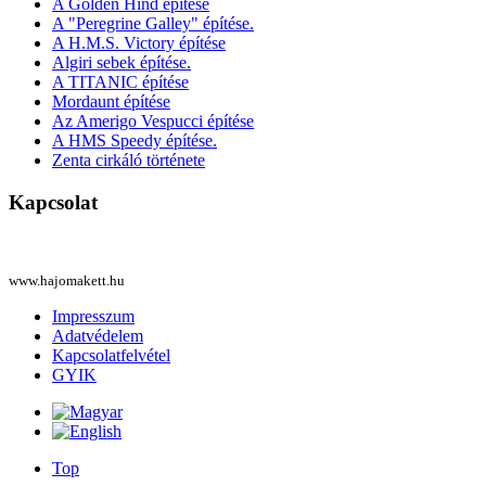
A Golden Hind építése
A "Peregrine Galley" építése.
A H.M.S. Victory építése
Algiri sebek építése.
A TITANIC építése
Mordaunt építése
Az Amerigo Vespucci építése
A HMS Speedy építése.
Zenta cirkáló története
Kapcsolat
www.hajomakett.hu
Impresszum
Adatvédelem
Kapcsolatfelvétel
GYIK
Top