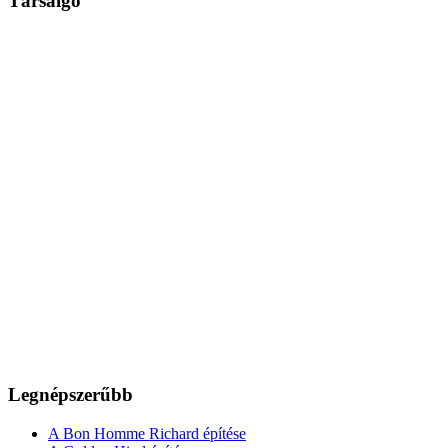
Társalgó
Legnépszerűbb
A Bon Homme Richard építése