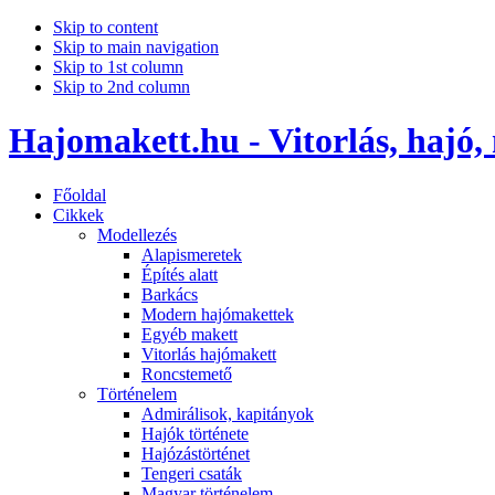
Skip to content
Skip to main navigation
Skip to 1st column
Skip to 2nd column
Hajomakett.hu - Vitorlás, hajó,
Főoldal
Cikkek
Modellezés
Alapismeretek
Építés alatt
Barkács
Modern hajómakettek
Egyéb makett
Vitorlás hajómakett
Roncstemető
Történelem
Admirálisok, kapitányok
Hajók története
Hajózástörténet
Tengeri csaták
Magyar történelem