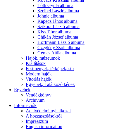
Kovács Krisztián albuma
Tóth Gyula albuma
Szeibel Laszló albuma
Johnie albuma
Kapecz János albuma
Szikora László albuma
Kiss Tibor albuma
Chikán József albuma
Hoffmann László albuma
Czeglédy Zsolt albuma
Gémes Attila albuma
Hajók, múzeumok
Kiállítások
Festmények, térképek, stb
Modern hajók
Vitorlás hajók
Egyebek, Találkozó képek
Egyebek
Vendégkönyv
Archívum
Információk
Adatvédelmi nyilatkozat
A hozzászólásokról
Impresszum
English information