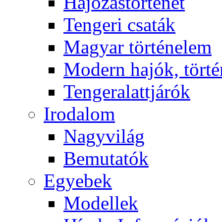
Hajózástörténet
Tengeri csaták
Magyar történelem
Modern hajók, törté
Tengeralattjárók
Irodalom
Nagyvilág
Bemutatók
Egyebek
Modellek