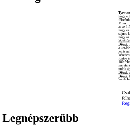
Csak
felh
Regi
Legnépszerűbb