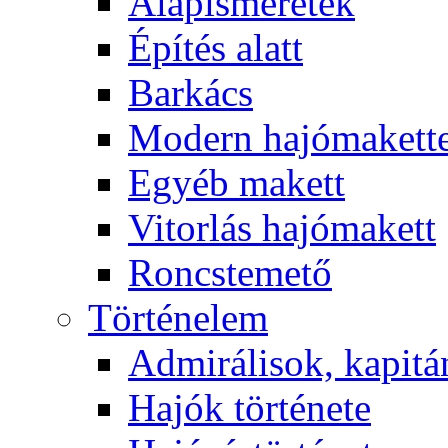
Alapismeretek
Építés alatt
Barkács
Modern hajómakett
Egyéb makett
Vitorlás hajómakett
Roncstemető
Történelem
Admirálisok, kapit
Hajók története