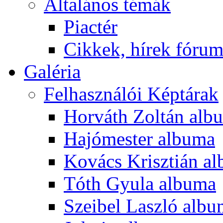
Általános témák
Piactér
Cikkek, hírek fóru
Galéria
Felhasználói Képtárak
Horváth Zoltán alb
Hajómester albuma
Kovács Krisztián a
Tóth Gyula albuma
Szeibel Laszló alb