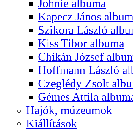
Johnie albuma
Kapecz János albu
Szikora László alb
Kiss Tibor albuma
Chikán József albu
Hoffmann László a
Czeglédy Zsolt alb
Gémes Attila album
Hajók, múzeumok
Kiállítások