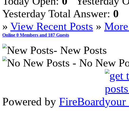
Today Open:
0
Yesterday 
Yesterday Total Answer:
0
»
View Recent Posts
»
More 
Online
0
Members and
187
Guests
- New Posts
- No New Po
Powered by
FireBoard