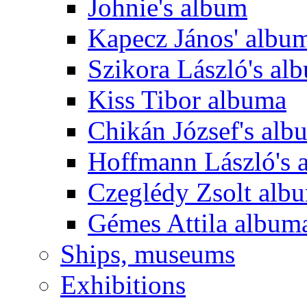
Johnie's album
Kapecz János' albu
Szikora László's al
Kiss Tibor albuma
Chikán József's alb
Hoffmann László's 
Czeglédy Zsolt alb
Gémes Attila album
Ships, museums
Exhibitions