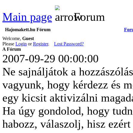
Main page
Forum
Hajomakett.hu Fórum
For
Welcome,
Guest
Please
Login
or
Register
.
Lost Password?
A Fórum
2007-09-29 00:00:00
Ne sajnáljátok a hozzászólás
vagyunk, hogy kérdezz és me
egy kicsit aktivizálni magad
Ha úgy gondolod, hogy tudn
habozz, válaszolj, hisz ezér