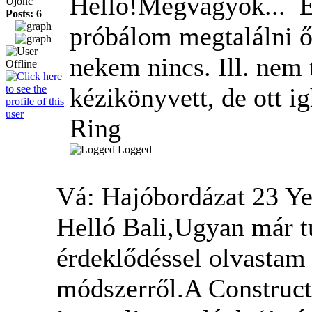
Hello!Megvagyok...
É
Újonc
Posts: 6
próbálom megtalálni ő
nekem nincs. Ill. nem
kézikönyvett, de ott i
Ring
Logged
Vá: Hajóbordázat
23 Ye
Helló Bali,Ugyan már t
érdeklődéssel olvastam
módszerről.A Constructo