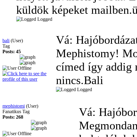
küldök képeket mailben.ü
Logged
Vá: Hajóbordáza
bali
(User)
Tag
Mephistomy! Mos
Posts: 45
címed így addig 
nincs.Bali
Logged
mephistomi
(User)
Vá: Hajóbo
Fanatikus Tag
Posts: 268
Megmondaná 