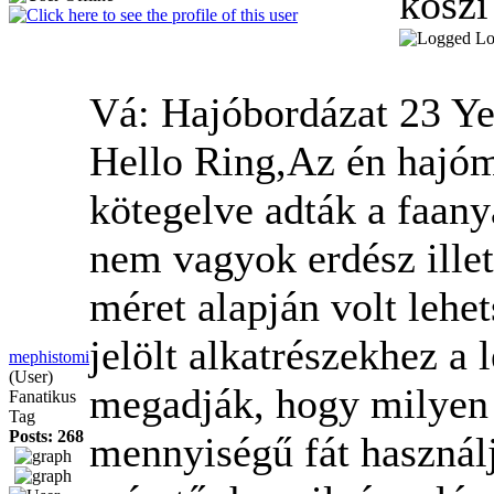
köszi
Lo
Vá: Hajóbordázat
23 Ye
Hello Ring,Az én hajóm
kötegelve adták a faany
nem vagyok erdész illet
méret alapján volt lehe
jelölt alkatrészekhez a
mephistomi
(User)
megadják, hogy milyen 
Fanatikus
Tag
Posts: 268
mennyiségű fát használj