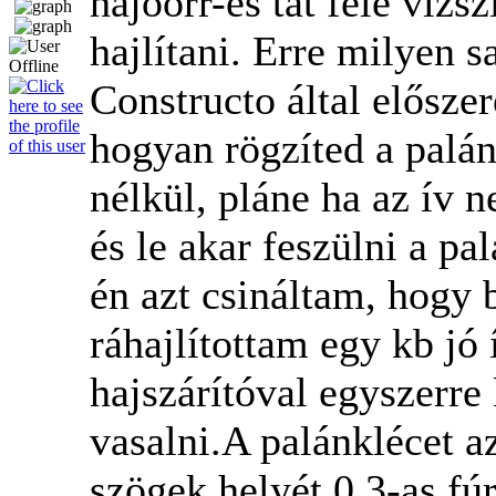
hajóorr-és tat felé vízsz
hajlítani. Erre milyen 
Constructo által előszer
hogyan rögzíted a palán
nélkül, pláne ha az ív n
és le akar feszülni a p
én azt csináltam, hogy 
ráhajlítottam egy kb jó 
hajszárítóval egyszerre
vasalni.A palánklécet a
szögek helyét 0.3-as fú