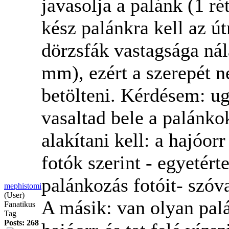
javasolja a palánk (1 ré
kész palánkra kell az út
dörzsfák vastagsága nál
mm), ezért a szerepét 
betölteni. Kérdésem: ug
vasaltad bele a palánko
alakítani kell: a hajóor
fotók szerint - egyetért
palánkozás fotóit- szóv
mephistomi
(User)
A másik: van olyan palá
Fanatikus
Tag
Posts: 268