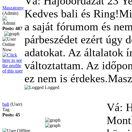
Vá: Hajóbordázat
23 Ye
Maszatomy
Kedves bali és Ring!Mi
(Admin)
a saját fórumom és nem
Admin
Posts: 487
párbeszédet ezért úgy 
adatokat. Az általatok
változtattam. Az időpo
ez nem is érdekes.Ma
Logged
Vá: 
bali
(User)
Tag
Posts: 45
Mont