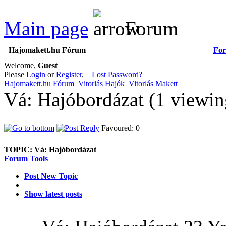
Main page
Forum
Hajomakett.hu Fórum
Fo
Welcome,
Guest
Please
Login
or
Register
.
Lost Password?
Hajomakett.hu Fórum
Vitorlás Hajók
Vitorlás Makett
Vá: Hajóbordázat (1 viewi
Favoured: 0
TOPIC:
Vá: Hajóbordázat
Forum Tools
Post New Topic
Show latest posts