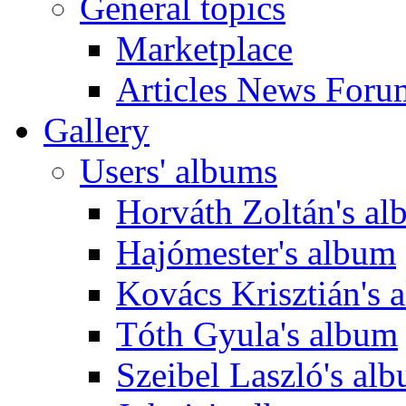
General topics
Marketplace
Articles News Foru
Gallery
Users' albums
Horváth Zoltán's a
Hajómester's album
Kovács Krisztián's 
Tóth Gyula's album
Szeibel Laszló's al