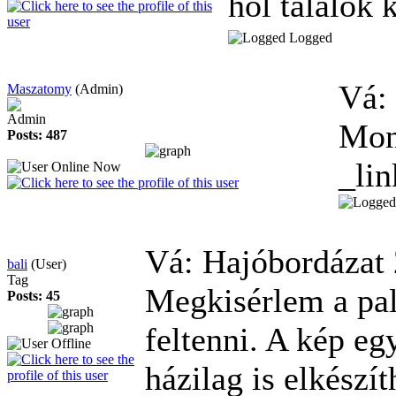
hol találok
Logged
Vá:
Maszatomy
(Admin)
Admin
Mon
Posts: 487
_lin
Vá: Hajóbordázat
bali
(User)
Tag
Megkisérlem a pal
Posts: 45
feltenni. A kép eg
házilag is elkészít