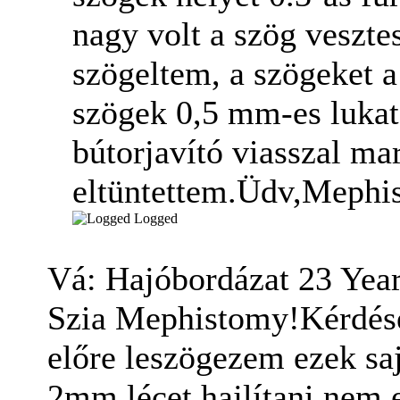
nagy volt a szög veszt
szögeltem, a szögeket a
szögek 0,5 mm-es lukat 
bútorjavító viasszal ma
eltüntettem.Üdv,Mephi
Logged
Vá: Hajóbordázat
23 Yea
Szia Mephistomy!Kérdése
előre leszögezem ezek sa
2mm lécet hajlítani nem 