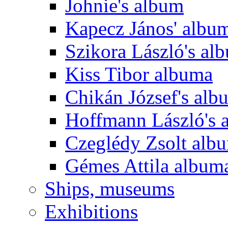
Johnie's album
Kapecz János' albu
Szikora László's al
Kiss Tibor albuma
Chikán József's alb
Hoffmann László's 
Czeglédy Zsolt alb
Gémes Attila album
Ships, museums
Exhibitions