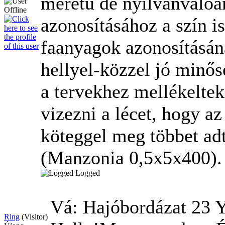
méretű de nyilvánvalóan
azonosításához a szín i
faanyagok azonosításánal
hellyel-közzel jó minős
a tervekhez mellékeltek.
vizezni a lécet, hogy a
köteggel meg többet adt
(Manzonia 0,5x5x400).
Logged
Vá: Hajóbordázat
23 Y
Ring
(Visitor)