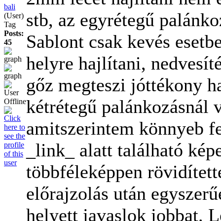
bali
stb, az egyrétegű palánko
(User)
Tag
Posts:
Sablont csak kevés esetb
45
helyre hajlítani, nedvesí
gőz megteszi jóttékony ha
kétrétegű palánkozásnál v
amitszerintem könnyeb fel
_link_ alatt található ké
többféleképpen rövidített
előrajzolás után egyszerű
helyett javaslok jobbat. 