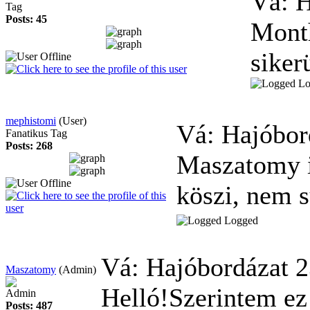
Vá: 
Tag
Posts: 45
Mont
siker
Lo
mephistomi
(User)
Vá: Hajóbo
Fanatikus Tag
Posts: 268
Maszatomy i
köszi, nem s
Logged
Vá: Hajóbordázat
2
Maszatomy
(Admin)
Helló!Szerintem ez a
Admin
Posts: 487