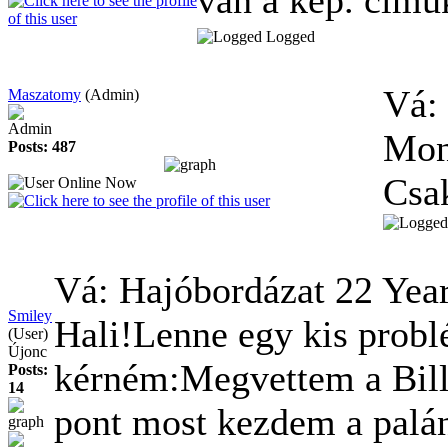
Logged
Vá:
Maszatomy
(Admin)
Admin
Mon
Posts: 487
Csak
Vá: Hajóbordázat
22 Yea
Smiley
Hali!Lenne egy kis probl
(User)
Újonc
kérném:Megvettem a Bill
Posts:
14
pont most kezdem a palán