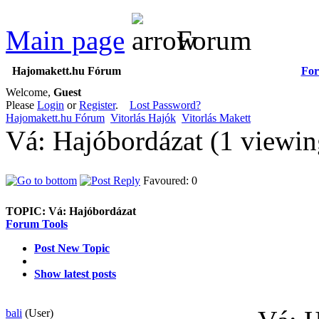
Main page
Forum
Hajomakett.hu Fórum
Fo
Welcome,
Guest
Please
Login
or
Register
.
Lost Password?
Hajomakett.hu Fórum
Vitorlás Hajók
Vitorlás Makett
Vá: Hajóbordázat (1 viewi
Favoured: 0
TOPIC:
Vá: Hajóbordázat
Forum Tools
Post New Topic
Show latest posts
bali
(User)