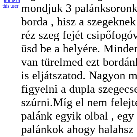
mondjuk 3 palánksoronké
borda , hisz a szegeknek 
réz szeg fejét csipőfogóva
üsd be a helyére. Minde
van türelmed ezt bordán
is eljátszatod. Nagyon 
figyelni a dupla szegecse
szúrni.Míg el nem felej
palánk egyik olbal , egy
palánkok ahogy halahsz 