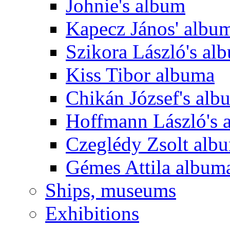
Johnie's album
Kapecz János' albu
Szikora László's al
Kiss Tibor albuma
Chikán József's alb
Hoffmann László's 
Czeglédy Zsolt alb
Gémes Attila album
Ships, museums
Exhibitions