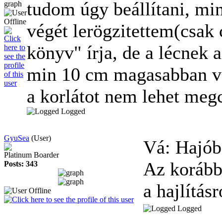
tudom úgy beállítani, min
végét lerögzitettem(csak 
könyv" írja, de a lécnek 
min 10 cm magasabban v
a korlátot nem lehet megc
Logged
GyuSea
(User)
Vá: Hajób
Platinum Boarder
Az korábbi
Posts: 343
a hajlításr
Logged