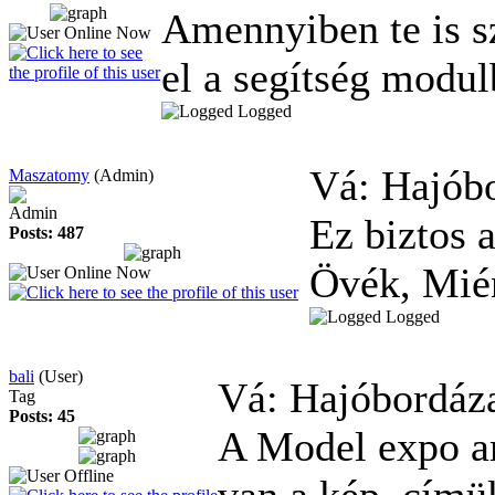
Amennyiben te is sz
el a segítség modulb
Logged
Vá: Hajób
Maszatomy
(Admin)
Admin
Ez biztos 
Posts: 487
Övék, Mié
Logged
bali
(User)
Vá: Hajóbordáz
Tag
Posts: 45
A Model expo am
van a kép. címü