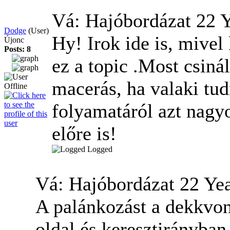
Vá: Hajóbordázat
22 
Dodge
(User)
Hy! Irok ide is, mivel
Újonc
Posts: 8
ez a topic .Most csiná
macerás, ha valaki tu
folyamatáról azt nag
előre is!
Logged
Vá: Hajóbordázat
22 Ye
A palánkozást a dekkvon
oldal és keresztirányban 