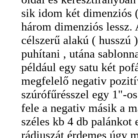
sik idom két dimenziós (
három dimenziós lessz. 
célszerű alakú ( husszú 
puhítani , utána sablonna
például egy satu két pof
megfelelő negativ pozití
szúrófűrésszel egy 1"-o
fele a negativ másik a m
széles kb 4 db palánkot 
rádiuszát érdemes úgy m