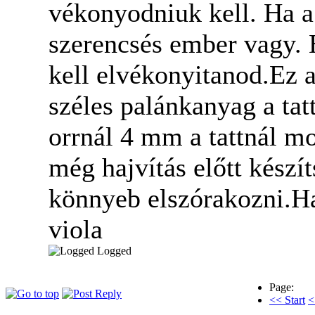
vékonyodniuk kell. Ha a
szerencsés ember vagy.
kell elvékonyitanod.Ez a
széles palánkanyag a tat
orrnál 4 mm a tattnál m
még hajvítás előtt készí
könnyeb elszórakozni.Ha
viola
Logged
Page:
<< Start
<