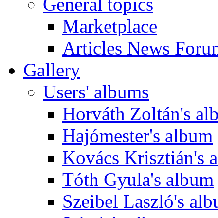
General topics
Marketplace
Articles News Foru
Gallery
Users' albums
Horváth Zoltán's a
Hajómester's album
Kovács Krisztián's 
Tóth Gyula's album
Szeibel Laszló's al