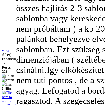
összes hajlítás 2-3 sabl
sablonba vagy kereskede
nem próbáltam ) a kb 20
palánkot behelyezve elvé
sablonban. Ezt szükség 
viola
(User)
dimenziójában ( széltébe
Fanatikus
Tag
csinálni.Igy elkőkészíte
Posts:
221
nem tuti pontos , de a sz
agyag. Lefogatod a bordá
ragasztod. A szegecselés