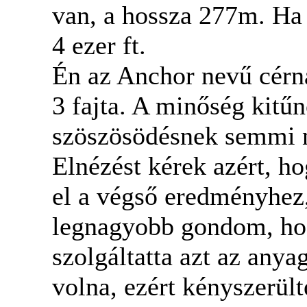
van, a hossza 277m. Ha
4 ezer ft.
Én az Anchor nevű cérn
3 fajta. A minőség kitűn
szöszösödésnek semmi
Elnézést kérek azért, h
el a végső eredményhez,
legnagyobb gondom, ho
szolgáltatta azt az any
volna, ezért kényszerül