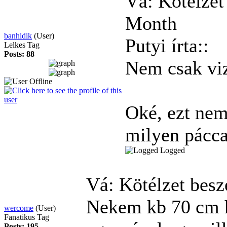
Vá: Kötélzet
Month
banhidik
(User)
Putyi írta::
Lelkes Tag
Posts: 88
Nem csak vi
Oké, ezt nem
milyen páccal
Logged
Vá: Kötélzet bes
Nekem kb 70 cm h
wercome
(User)
Fanatikus Tag
Posts: 195