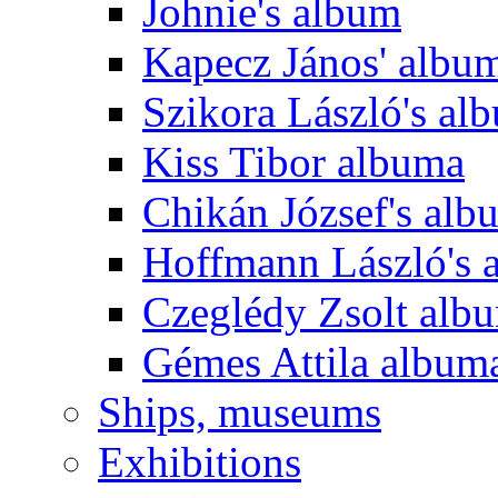
Johnie's album
Kapecz János' albu
Szikora László's al
Kiss Tibor albuma
Chikán József's alb
Hoffmann László's 
Czeglédy Zsolt alb
Gémes Attila album
Ships, museums
Exhibitions