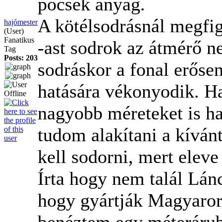
pocsék anyag.
A kötélsodrásnál megfi
hajómester
(User)
Fanatikus
-ast sodrok az átmérő n
Tag
Posts: 203
sodráskor a fonal erőse
hatására vékonyodik. H
nagyobb méreteket is ha
tudom alakítani a kívánt
kell sodorni, mert eleve
Írta hogy nem talál Lá
hogy gyártják Magyaror
benéztem egy méteráruba