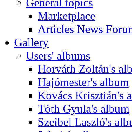
General topics
Marketplace
Articles News Foru
Gallery
Users' albums
Horváth Zoltán's a
Hajómester's album
Kovács Krisztián's 
Tóth Gyula's album
Szeibel Laszló's al