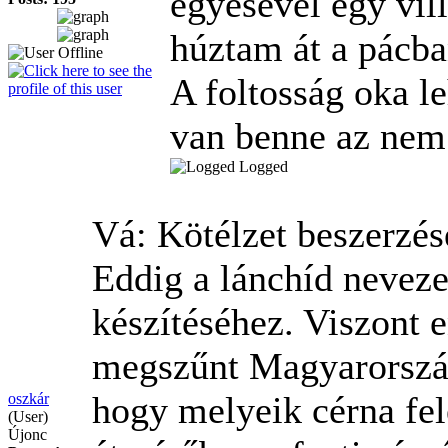
egyesével egy vil
húztam át a pácba
A foltosság oka le
van benne az nem 
Logged
Vá: Kötélzet beszerzé
Eddig a lánchíd neveze
készítéséhez. Viszont 
megszűnt Magyarország
hogy melyeik cérna fel
oszkár
(User)
Újonc