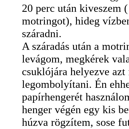
20 perc után kiveszem 
motringot), hideg vízb
száradni.
A száradás után a motrin
levágom, megkérek valak
csuklójára helyezve azt 
legombolyítani. Én eh
papírhengerét használom
henger végén egy kis be
húzva rögzítem, sose fut