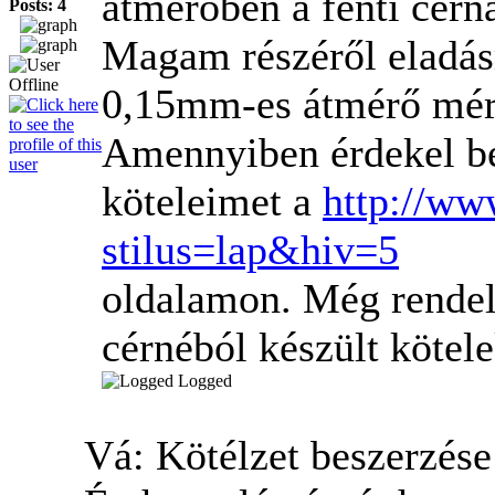
átmérőben a fenti cérn
Posts: 4
Magam részéről eladásra
0,15mm-es átmérő mér
Amennyiben érdekel be
köteleimet a
http://ww
stilus=lap&hiv=5
oldalamon. Még rendel
cérnéból készült kötele
Logged
Vá: Kötélzet beszerzés