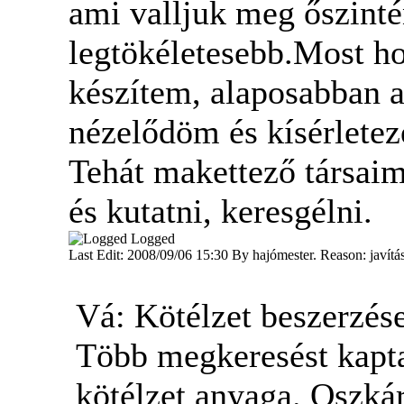
ami valljuk meg őszint
legtökéletesebb.Most ho
készítem, alaposabban ak
nézelődöm és kísérlete
Tehát makettező társaim,
és kutatni, keresgélni.
Logged
Last Edit: 2008/09/06 15:30 By hajómester. Reason: javítá
Vá: Kötélzet beszerzés
Több megkeresést kapta
kötélzet anyaga. Oszkár