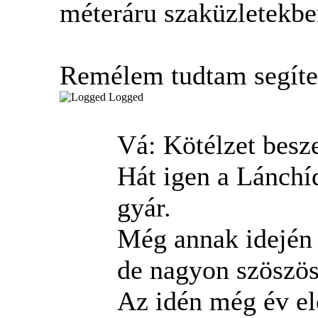
méteráru szaküzletekbe
Remélem tudtam segíten
Logged
Vá: Kötélzet besz
Hát igen a Lánchíd
gyár.
Még annak idején 
de nagyon szöszös
Az idén még év el