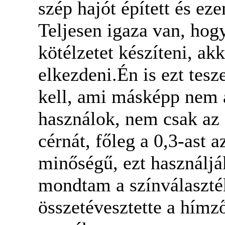
szép hajót épített és ez
Teljesen igaza van, hog
kötélzetet készíteni, ak
elkezdeni.Én is ezt tes
kell, ami másképp nem a
használok, nem csak az 
cérnát, főleg a 0,3-ast 
minőségű, ezt használjá
mondtam a színválaszté
összetévesztette a hímz