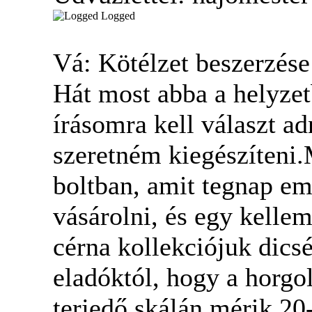
Logged
Vá: Kötélzet beszerzés
Hát most abba a helyzet
írásomra kell választ ad
szeretném kiegészíteni.
boltban, amit tegnap em
vásárolni, és egy kelle
cérna kollekciójuk dics
eladóktól, hogy a horgo
terjedő skálán mérik 20