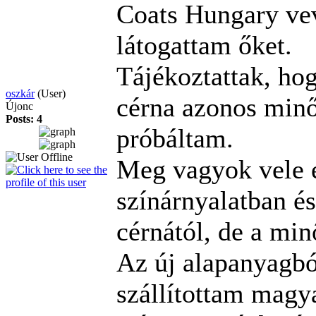
Coats Hungary vev
látogattam őket.
Tájékoztattak, hog
oszkár
(User)
cérna azonos minős
Újonc
Posts: 4
próbáltam.
Meg vagyok vele 
színárnyalatban és
cérnától, de a min
Az új alapanyagbó
szállítottam magy