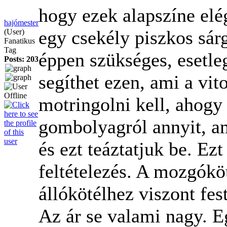
hogy ezek alapszíne elég
hajómester
egy csekély piszkos sárg
(User)
Fanatikus
Tag
éppen szükséges, esetleg
Posts: 203
segíthet ezen, ami a vit
motringolni kell, ahogy 
gombolyagról annyit, a
és ezt teáztatjuk be. Ez
feltételezés. A mozgókö
állókötélhez viszont fest
Az ár se valami nagy. 