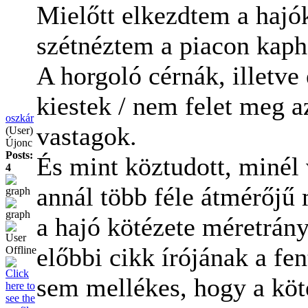
Mielőtt elkezdtem a hajó
szétnéztem a piacon kaph
A horgoló cérnák, illetv
kiestek / nem felet meg 
oszkár
vastagok.
(User)
Újonc
Posts:
És mint köztudott, minél
4
annál több féle átmérőjű m
a hajó kötézete méretrán
előbbi cikk írójának a fe
sem mellékes, hogy a köté