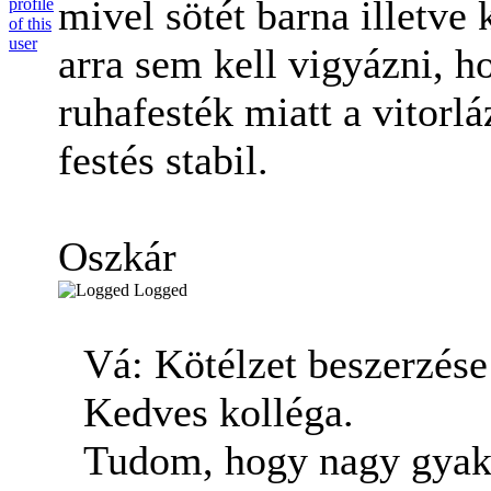
mivel sötét barna illetve
arra sem kell vigyázni, h
ruhafesték miatt a vitorláz
festés stabil.
Oszkár
Logged
Vá: Kötélzet beszerzés
Kedves kolléga.
Tudom, hogy nagy gyako