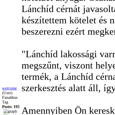
Lánchíd cérnát javasolta
készítettem kötelet és 
beszerezni ezért megker
"Lánchíd lakossági var
megszűnt, viszont hely
termék, a Lánchíd cérn
szerkesztés alatt áll, íg
wercome
(User)
Fanatikus
Tag
Posts: 195
Amennyiben Ön kereske