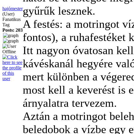
gyűrűk lesznek.
hajómester
(User)
Fanatikus
A festés: a motringot ví
Tag
Posts: 203
fontos), a ruhafestéket 
Itt nagyon óvatosan kel
kávéskanál hegyére való
mert különben a végere
most kell a keverést is 
árnyalatra tervezem.
Aztán a motringot bele
beledobok a vízbe egy 