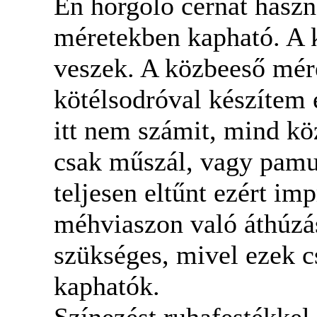
Én horgoló cérnát hasz
méretekben kapható. A 
veszek. A közbeeső mére
kötélsodróval készítem
itt nem számit, mind kö
csak műszál, vagy pamut
teljesen eltűnt ezért im
méhviaszon való áthúzás
szükséges, mivel ezek 
kaphatók.
Színezést ruhafestékkel