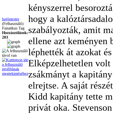
kényszerrel besorozt
hogy a kalóztársadal
hajómester
(Felhasználó)
szabályozták, amit ma
Fanatikus Tag
Hozzászólások:
203
ellene azt keményen 
léphették át azokat é
Elképzelhetetlen volt 
zsákmányt a kapitány 
elrejtse. A saját részé
Kidd kapitány tette m
privát oka. Stevenson 