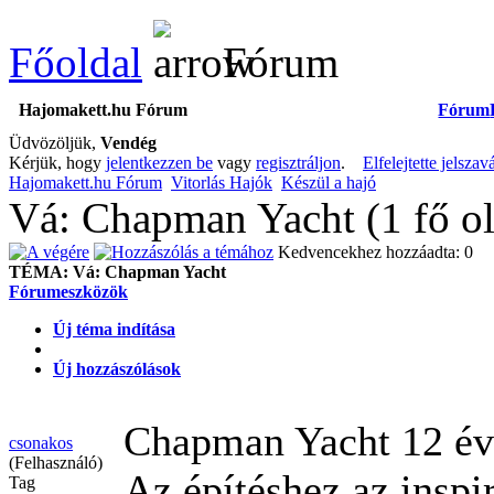
Főoldal
Fórum
Hajomakett.hu Fórum
Fórum
Üdvözöljük,
Vendég
Kérjük, hogy
jelentkezzen be
vagy
regisztráljon
.
Elfelejtette jelszav
Hajomakett.hu Fórum
Vitorlás Hajók
Készül a hajó
Vá: Chapman Yacht (1 fő o
Kedvencekhez hozzáadta: 0
TÉMA:
Vá: Chapman Yacht
Fórumeszközök
Új téma indítása
Új hozzászólások
Chapman Yacht
12 év
csonakos
(Felhasználó)
Az építéshez az insp
Tag