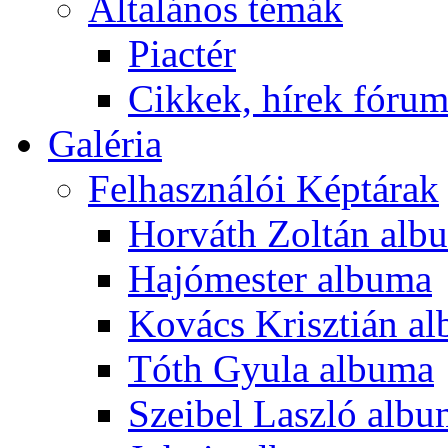
Általános témák
Piactér
Cikkek, hírek fóru
Galéria
Felhasználói Képtárak
Horváth Zoltán alb
Hajómester albuma
Kovács Krisztián a
Tóth Gyula albuma
Szeibel Laszló alb