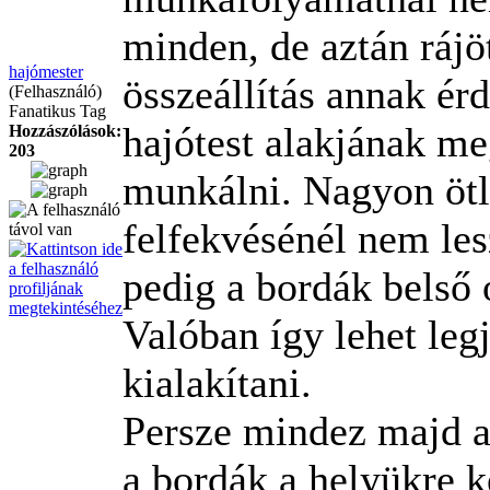
minden, de aztán rájö
hajómester
összeállítás annak ér
(Felhasználó)
Fanatikus Tag
hajótest alakjának me
Hozzászólások:
203
munkálni. Nagyon ötl
felfekvésénél nem les
pedig a bordák belső o
Valóban így lehet legj
kialakítani.
Persze mindez majd a
a bordák a helyükre k