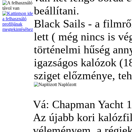
beállítani.
Black Sails - a film
lett ( még nincs is vé
történelmi hűség ann
igazságos kalózok (18
sziget előzménye, tehá
Naplózott
Vá: Chapman Yacht
1
Az újabb kori kalózfi
véleményem, a régiek