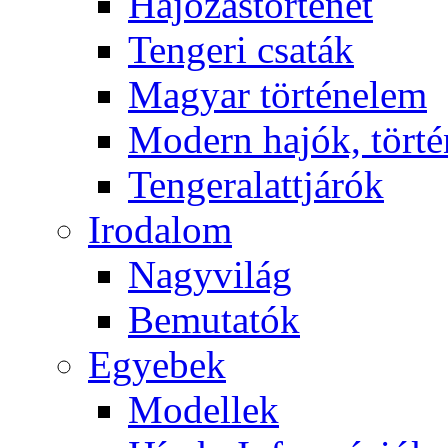
Hajózástörténet
Tengeri csaták
Magyar történelem
Modern hajók, törté
Tengeralattjárók
Irodalom
Nagyvilág
Bemutatók
Egyebek
Modellek