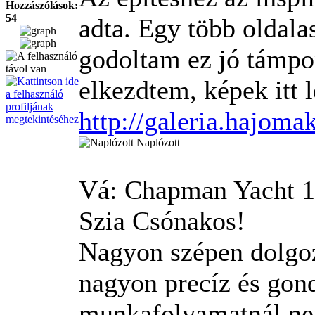
Hozzászólások:
54
adta. Egy több oldalas
godoltam ez jó támpo
elkezdtem, képek itt 
http://galeria.hajoma
Naplózott
Vá: Chapman Yacht
1
Szia Csónakos!
Nagyon szépen dolgozo
nagyon precíz és gon
munkafolyamatnál nem 