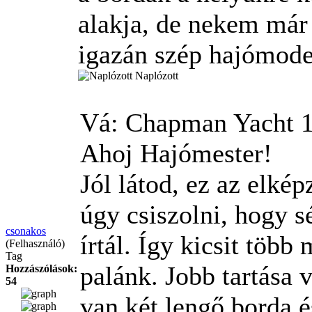
alakja, de nekem már 
igazán szép hajómodel
Naplózott
Vá: Chapman Yacht
1
Ahoj Hajómester!
Jól látod, ez az elké
úgy csiszolni, hogy sé
csonakos
írtál. Így kicsit töb
(Felhasználó)
Tag
palánk. Jobb tartása 
Hozzászólások:
54
van két lengő borda é