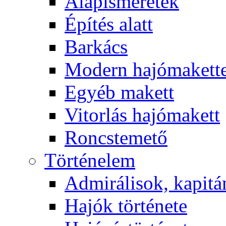
Alapismeretek
Építés alatt
Barkács
Modern hajómakett
Egyéb makett
Vitorlás hajómakett
Roncstemető
Történelem
Admirálisok, kapit
Hajók története