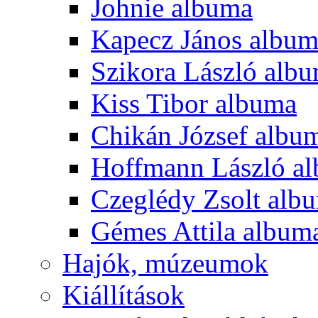
Johnie albuma
Kapecz János albu
Szikora László alb
Kiss Tibor albuma
Chikán József albu
Hoffmann László a
Czeglédy Zsolt alb
Gémes Attila album
Hajók, múzeumok
Kiállítások