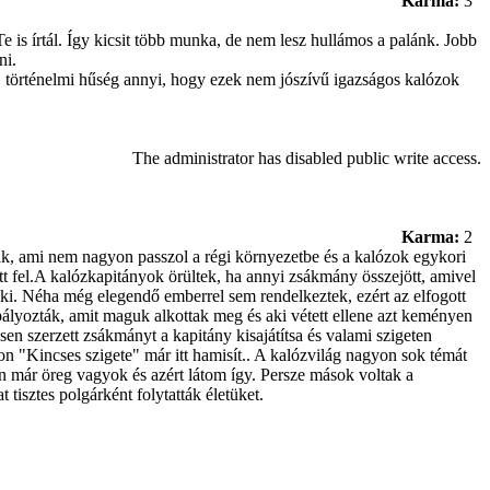
Karma:
3
Te is írtál. Így kicsit több munka, de nem lesz hullámos a palánk. Jobb
ni.
et, történelmi hűség annyi, hogy ezek nem jószívű igazságos kalózok
The administrator has disabled public write access.
Karma:
2
ak, ami nem nagyon passzol a régi környezetbe és a kalózok egykori
ott fel.A kalózkapitányok örültek, ha annyi zsákmány összejött, amivel
k ki. Néha még elegendő emberrel sem rendelkeztek, ezért az elfogott
ályozták, amit maguk alkottak meg és aki vétett ellene azt keményen
en szerzett zsákmányt a kapitány kisajátítsa és valami szigeten
nson "Kincses szigete" már itt hamisít.. A kalózvilág nagyon sok témát
 Én már öreg vagyok és azért látom így. Persze mások voltak a
tisztes polgárként folytatták életüket.