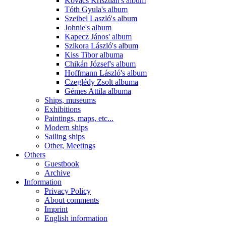
Kovács Krisztián's album
Tóth Gyula's album
Szeibel Laszló's album
Johnie's album
Kapecz János' album
Szikora László's album
Kiss Tibor albuma
Chikán József's album
Hoffmann László's album
Czeglédy Zsolt albuma
Gémes Attila albuma
Ships, museums
Exhibitions
Paintings, maps, etc...
Modern ships
Sailing ships
Other, Meetings
Others
Guestbook
Archive
Information
Privacy Policy
About comments
Imprint
English information