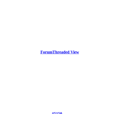
Forum
Threaded View
#5150