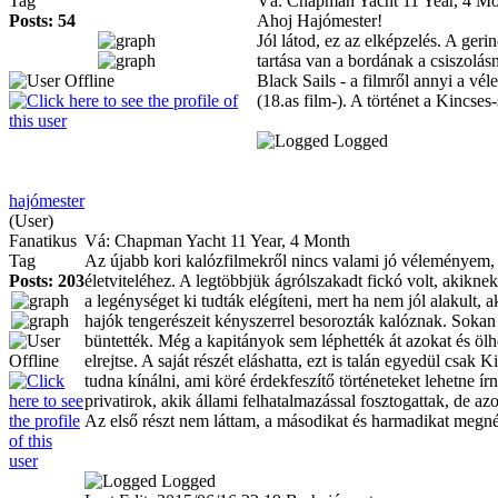
Tag
Vá: Chapman Yacht
11 Year, 4 M
Posts: 54
Ahoj Hajómester!
Jól látod, ez az elképzelés. A geri
tartása van a bordának a csiszolás
Black Sails - a filmről annyi a vé
(18.as film-). A történet a Kincses-
Logged
hajómester
(User)
Fanatikus
Vá: Chapman Yacht
11 Year, 4 Month
Tag
Az újabb kori kalózfilmekről nincs valami jó véleményem, 
Posts: 203
életviteléhez. A legtöbbjük ágrólszakadt fickó volt, akikne
a legénységet ki tudták elégíteni, mert ha nem jól alakult,
hajók tengerészeit kényszerrel besorozták kalóznak. Sokan
büntették. Még a kapitányok sem léphették át azokat és ölhe
elrejtse. A saját részét eláshatta, ezt is talán egyedül csa
tudna kínálni, ami köré érdekfeszítő történeteket lehetne í
privatirok, akik állami felhatalmazással fosztogattak, de 
Az első részt nem láttam, a másodikat és harmadikat megné
Logged