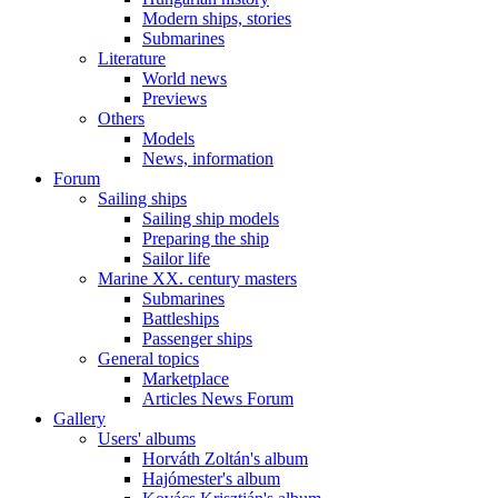
Modern ships, stories
Submarines
Literature
World news
Previews
Others
Models
News, information
Forum
Sailing ships
Sailing ship models
Preparing the ship
Sailor life
Marine XX. century masters
Submarines
Battleships
Passenger ships
General topics
Marketplace
Articles News Forum
Gallery
Users' albums
Horváth Zoltán's album
Hajómester's album