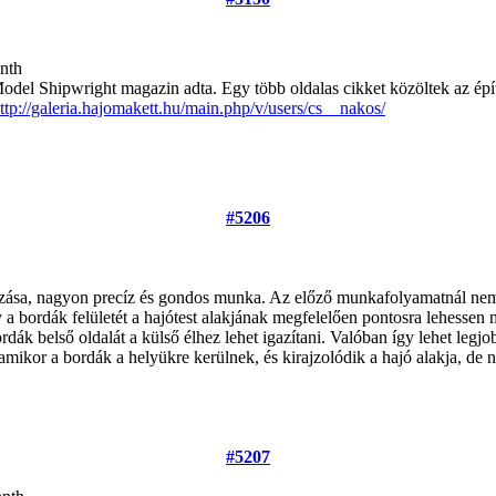
nth
Model Shipwright magazin adta. Egy több oldalas cikket közöltek az épí
ttp://galeria.hajomakett.hu/main.php/v/users/cs__nakos/
#5206
zása, nagyon precíz és gondos munka. Az előző munkafolyamatnál nem vo
y a bordák felületét a hajótest alakjának megfelelően pontosra lehessen
k belső oldalát a külső élhez lehet igazítani. Valóban így lehet legjobba
amikor a bordák a helyükre kerülnek, és kirajzolódik a hajó alakja, de
#5207