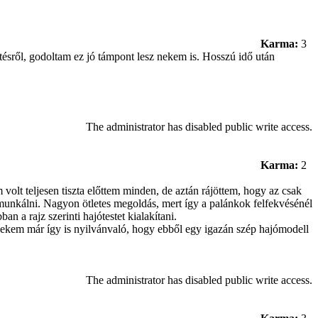
Karma:
3
tésről, godoltam ez jó támpont lesz nekem is. Hosszú idő után
The administrator has disabled public write access.
Karma:
2
lt teljesen tiszta előttem minden, de aztán rájöttem, hogy az csak
 munkálni. Nagyon ötletes megoldás, mert így a palánkok felfekvésénél
n a rajz szerinti hajótestet kialakítani.
 nekem már így is nyilvánvaló, hogy ebből egy igazán szép hajómodell
The administrator has disabled public write access.