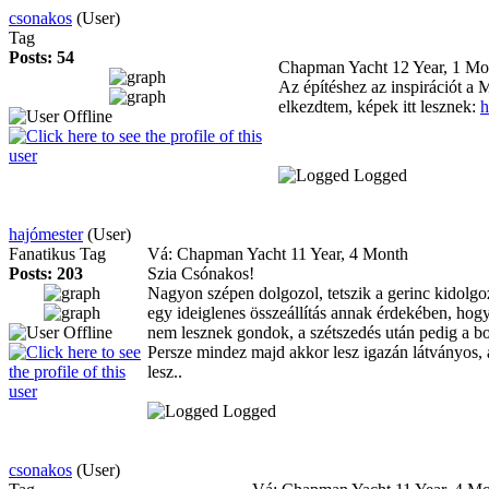
csonakos
(User)
Tag
Posts: 54
Chapman Yacht
12 Year, 1 Mo
Az építéshez az inspirációt a 
elkezdtem, képek itt lesznek:
h
Logged
hajómester
(User)
Fanatikus Tag
Vá: Chapman Yacht
11 Year, 4 Month
Posts: 203
Szia Csónakos!
Nagyon szépen dolgozol, tetszik a gerinc kidolgo
egy ideiglenes összeállítás annak érdekében, hog
nem lesznek gondok, a szétszedés után pedig a bordá
Persze mindez majd akkor lesz igazán látványos, 
lesz..
Logged
csonakos
(User)