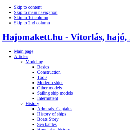
Skip to content
Skip to main navigation
Skip to 1st column
Skip to 2nd column
Hajomakett.hu - Vitorlás, hajó,
Main page
Articles
Modeling
Basics
Construction
Tools
Moderm ships
Other models
Sailing ship models
Intermittent
History
Admirals, Captains
History of ships
Boats Story
Sea battles
Hungarian history