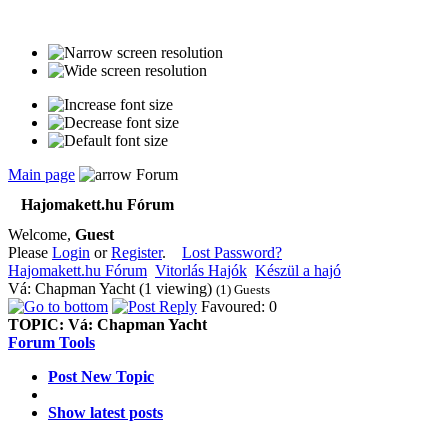
Main page
Forum
Hajomakett.hu Fórum
Welcome,
Guest
Please
Login
or
Register
.
Lost Password?
Hajomakett.hu Fórum
Vitorlás Hajók
Készül a hajó
Vá: Chapman Yacht (1 viewing)
(1) Guests
Favoured: 0
TOPIC:
Vá: Chapman Yacht
Forum Tools
Post New Topic
Show latest posts