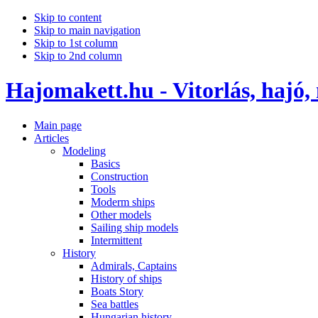
Skip to content
Skip to main navigation
Skip to 1st column
Skip to 2nd column
Hajomakett.hu - Vitorlás, hajó,
Main page
Articles
Modeling
Basics
Construction
Tools
Moderm ships
Other models
Sailing ship models
Intermittent
History
Admirals, Captains
History of ships
Boats Story
Sea battles
Hungarian history