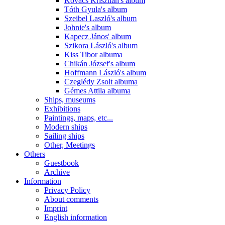
Kovács Krisztián's album
Tóth Gyula's album
Szeibel Laszló's album
Johnie's album
Kapecz János' album
Szikora László's album
Kiss Tibor albuma
Chikán József's album
Hoffmann László's album
Czeglédy Zsolt albuma
Gémes Attila albuma
Ships, museums
Exhibitions
Paintings, maps, etc...
Modern ships
Sailing ships
Other, Meetings
Others
Guestbook
Archive
Information
Privacy Policy
About comments
Imprint
English information