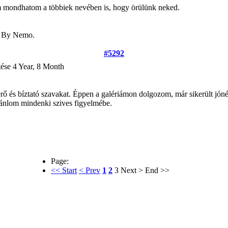
em mondhatom a többiek nevében is, hogy örülünk neked.
5 By Nemo.
#5292
tése
4 Year, 8 Month
 és bíztató szavakat. Éppen a galériámon dolgozom, már sikerült jóné
jánlom mindenki szives figyelmébe.
Page:
<< Start
< Prev
1
2
3
Next >
End >>