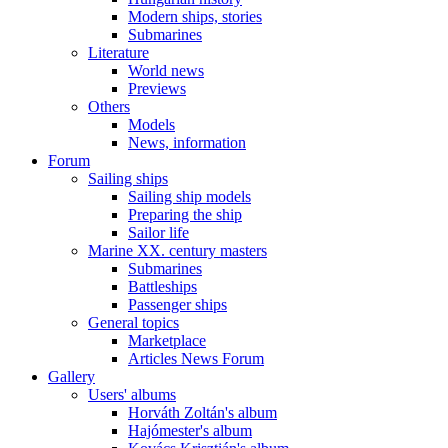
Modern ships, stories
Submarines
Literature
World news
Previews
Others
Models
News, information
Forum
Sailing ships
Sailing ship models
Preparing the ship
Sailor life
Marine XX. century masters
Submarines
Battleships
Passenger ships
General topics
Marketplace
Articles News Forum
Gallery
Users' albums
Horváth Zoltán's album
Hajómester's album