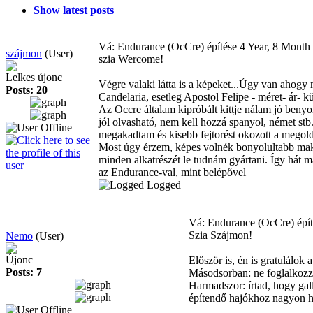
Show latest posts
Vá: Endurance (OcCre) építése
4 Year, 8 Month
szájmon
(User)
szia Wercome!
Lelkes újonc
Végre valaki látta is a képeket...Úgy van ahog
Posts: 20
Candelaria, esetleg Apostol Felipe - méret- ár-
Az Occre általam kipróbált kittje nálam jó benyo
jól olvasható, nem kell hozzá spanyol, német stb
megakadtam és kisebb fejtorést okozott a megold
Most úgy érzem, képes volnék bonyolultabb makett
minden alkatrészét le tudnám gyártani. Így hát 
az Endurance-val, mint belépővel
Logged
Vá: Endurance (OcCre) épí
Szia Szájmon!
Nemo
(User)
Újonc
Először is, én is gratulálok
Posts: 7
Másodsorban: ne foglalkozz 
Harmadszor: írtad, hogy gal
építendő hajókhoz nagyon ha