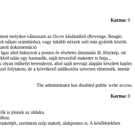
Karma:
0
teni melyiket válasszam az Occre kínálatából (Revenge, Beagle,
nek nálam számításba), vagy inkább nézzek szét más gyártók között.
csatolt dokumentáció
az ahol hiányzott a pontos és részletes útmutatás ill. fénykép, ott
l talán egy harmadik, saját tervezésű makettre is futja...
olyan műhelyt berendezni, ahol saját tervrajz alapján készített hajóm
sszel folytatom, de a következő találkozóra szivesen elmennék, immár
The administrator has disabled public write access.
Karma:
0
ők is jönnek az oldalra.
jóhoz.
akettjét, szerintem szép makett, alakpontos is. A későbbiekben