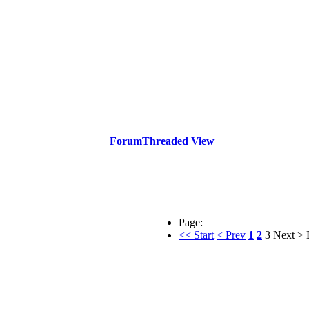
Forum
Threaded View
Page:
<< Start
< Prev
1
2
3
Next >