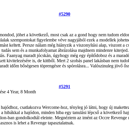
#5290
y mondod, jöhet a következő, most csak az a gond hogy nem tudom eldon
 külalak szempontokat figyelembe véve nagyjából ezek a modellek johet
mást keltett. Persze nálam még hiányzik a viszonyítási alap, viszont a 
. tudás sem és a munkafolyamat ábrázolása majdnem mindenre kiterjed. Ig
ás. Faanyag maradt jócskán, úgyhogy még egy építődoboz és a maradékbó
 kivitelezésére is, de kittből. Mert 2 szobás panel lakásban nem tudok 
maradt időm bőségesen töprengésre és spórolásra... Valószinuleg jövő ő
#5291
tése
4 Year, 8 Month
 a hajódhoz, csatlakozva Wercome-hoz, tényleg jó látni, hogy új makettez
a hibákkal a hajódon, minden hiba egy tanulási lépcső a következő ha
lion-ban gondolkodtál eleinte. Megnéztem az imént az Occre Revenge m
sznos is lehet a Revenge tapasztalatnak.