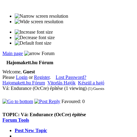
Main page
Forum
Hajomakett.hu Fórum
Welcome,
Guest
Please
Login
or
Register
.
Lost Password?
Hajomakett.hu Fórum
Vitorlás Hajók
Készül a hajó
Vá: Endurance (OcCre) építése (1 viewing)
(1) Guests
Favoured: 0
TOPIC:
Vá: Endurance (OcCre) építése
Forum Tools
Post New Topic