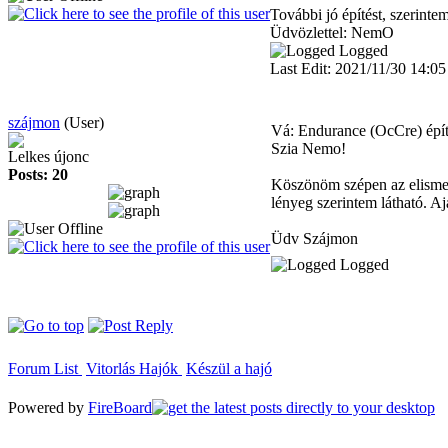
További jó építést, szerint
Üdvözlettel: NemO
Logged
Last Edit: 2021/11/30 14:0
szájmon
(User)
Vá: Endurance (OcCre) épí
Szia Nemo!
Lelkes újonc
Posts: 20
Köszönöm szépen az elismerő
lényeg szerintem látható. A
Üdv Szájmon
Logged
Forum List
Vitorlás Hajók
Készül a hajó
Powered by
FireBoard