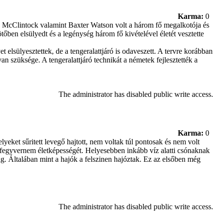
Karma:
0
es McClintock valamint Baxter Watson volt a három fő megalkotója és
tőben elsülyedt és a legénység három fő kivételével életét vesztette
elsülyesztettek, de a tengeralattjáró is odaveszett. A tervre korábban
n szüksége. A tengeralattjáró technikát a németek fejlesztették a
The administrator has disabled public write access.
Karma:
0
lyeket sűritett levegő hajtott, nem voltak túl pontosak és nem volt
a fegyvernem életképességét. Helyesebben inkább víz alatti csónaknak
ig. Általában mint a hajók a felszinen hajóztak. Ez az elsőben még
The administrator has disabled public write access.