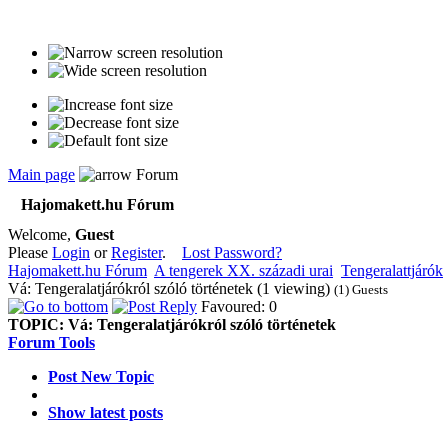
Main page
Forum
Hajomakett.hu Fórum
Welcome,
Guest
Please
Login
or
Register
.
Lost Password?
Hajomakett.hu Fórum
A tengerek XX. századi urai
Tengeralattjárók
Vá: Tengeralatjárókról szóló történetek (1 viewing)
(1) Guests
Favoured: 0
TOPIC:
Vá: Tengeralatjárókról szóló történetek
Forum Tools
Post New Topic
Show latest posts