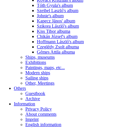
Kovács Krisztián's album
Tóth Gyula's album
Szeibel Laszló's album
Johnie's album
Kapecz János' album
Szikora László's album
Kiss Tibor albuma
Chikán József's album
Hoffmann László's album
Czeglédy Zsolt albuma
Gémes Attila albuma
Ships, museums
Exhibitions
Paintings, maps, etc...
Modern ships
Sailing ships
Other, Meetings
Others
Guestbook
Archive
Information
Privacy Policy
About comments
Imprint
English information