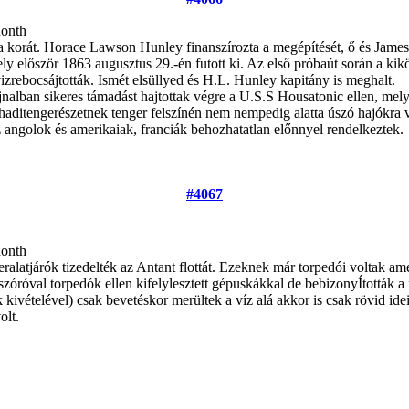
Month
e a korát. Horace Lawson Hunley finanszírozta a megépítését, ő és Jam
y először 1863 augusztus 29.-én futott ki. Az első próbaút során a kikö
izrebocsájtották. Ismét elsüllyed és H.L. Hunley kapitány is meghalt.
lban sikeres támadást hajtottak végre a U.S.S Housatonic ellen, melyet 
haditengerészetnek tenger felszínén nem nempedig alatta úszó hajókra va
az angolok és amerikaiak, franciák behozhatatlan előnnyel rendelkeztek.
#4067
Month
ralatjárók tizedelték az Antant flottát. Ezeknek már torpedói voltak ame
ószóróval torpedók ellen kifelylesztett gépuskákkal de bebizonyÍtották 
kivételével) csak bevetéskor merültek a víz alá akkor is csak rövid ide
olt.