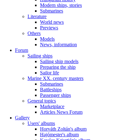
Modern ships, stories
Submarines
Literature
World news
Previews
Others
Models
News, information
Forum
Sailing ships
Sailing ship models
Preparing the ship
Sailor life
Marine XX. century masters
Submarines
Battleships
Passenger ships
General topics
Marketplace
Articles News Forum
Gallery
Users' albums
Horváth Zoltán's album
Hajómester's album