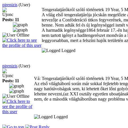
pirenizis
(User)
Tengeralatjárókról szóló történetek
19 Year, 5 
Újonc
A világ első tengeralatjárója jócskán megelőzt
Posts: 11
tervezője a Conföderáció titkos fegyverének, mel
benne. Nem adták fel és új legénységgel ismét v
A harmadik legénységge1864 február 17.-én hajna
nem tartott igényt a haditengerészet mondván a 
leggyorsabban, mert a felszíni hajók területén 
Logged
pirenizis
(User)
Újonc
Vá: Tengeralatjárókról szóló történetek
19 Year, 5 
Posts: 11
Az első világháború során már sokkal fejletebb tenge
nagy hatótávolságuk sem, ki lehetett őket lőni goly
lehetne nevezni,(az XXI osztály egyetlen uboatjának 
nem, de a második világháborúban nagy probléma v
Logged