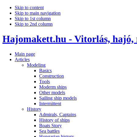
Skip to content
Skip to main navigation
Skip to 1st column
Skip to 2nd column
Hajomakett.hu - Vitorlás, hajó,
Main page
Articles
Modeling
Basics
Construction
Tools
Moderm ships
Other models
Sailing ship models
Intermittent
History
Admirals, Captains
History of ships
Boats Story
Sea battles
Hungarian history