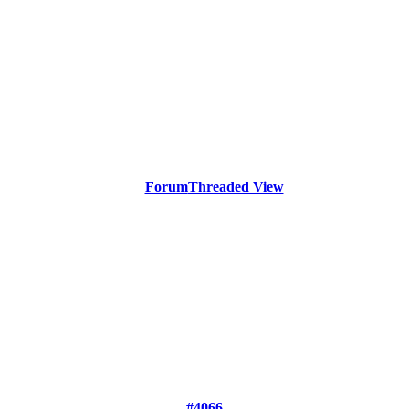
Forum
Threaded View
#4066