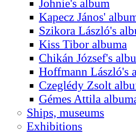
Johnie's album
Kapecz János' albu
Szikora László's al
Kiss Tibor albuma
Chikán József's alb
Hoffmann László's 
Czeglédy Zsolt alb
Gémes Attila album
Ships, museums
Exhibitions