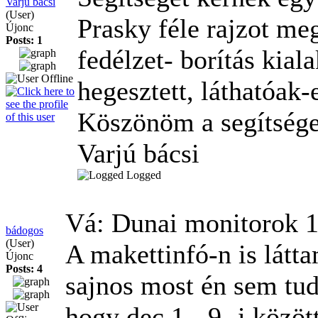
Varjú bácsi
(User)
Prasky féle rajzot m
Újonc
Posts: 1
fedélzet- borítás kial
hegesztett, láthatóak-
Köszönöm a segítséget
Varjú bácsi
Logged
Vá: Dunai monitorok
1
bádogos
(User)
A makettinfó-n is látta
Újonc
Posts: 4
sajnos most én sem tudo
hogy dec 1.- 9- i közöt