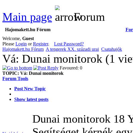
Main page
Forum
Hajomakett.hu Fórum
Fo
Welcome,
Guest
Please
Login
or
Register
.
Lost Password?
Hajomakett.hu Fórum
A tengerek XX. századi urai
Csatahajók
Vá: Dunai monitorok (1 vi
Favoured: 0
TOPIC:
Vá: Dunai monitorok
Forum Tools
Post New Topic
Show latest posts
Dunai monitorok
18 
Segítséget kérnék eg