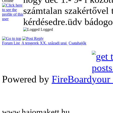
számtalan szakértővel t
kérdésedre.üdv bádogo
Logged
Forum List
A tengerek XX. századi urai
Csatahajók
Powered by
FireBoard
www.hajomakett.hu