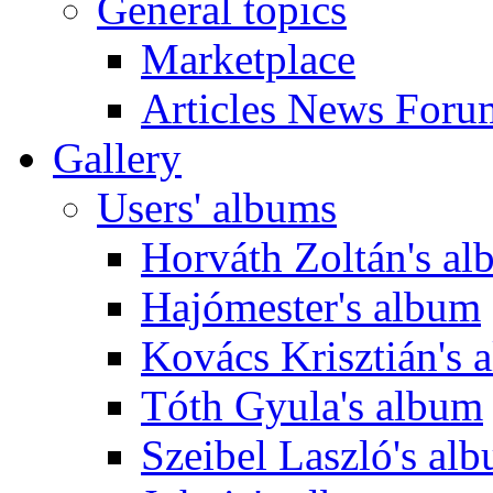
General topics
Marketplace
Articles News Foru
Gallery
Users' albums
Horváth Zoltán's a
Hajómester's album
Kovács Krisztián's 
Tóth Gyula's album
Szeibel Laszló's al