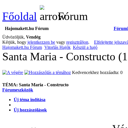
Főoldal
Fórum
Hajomakett.hu Fórum
Fórum
Üdvözöljük,
Vendég
Kérjük, hogy
jelentkezzen be
vagy
regisztráljon
.
Elfelejtette jelszav
Hajomakett.hu Fórum
Vitorlás Hajók
Készül a hajó
Santa Maria - Constructo (1
Kedvencekhez hozzáadta: 0
TÉMA:
Santa Maria - Constructo
Fórumeszközök
Új téma indítása
Új hozzászólások