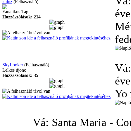
Vá:
kaloz
(Felhasználó)
éve
Fanatikus Tag
Hozzászólások: 214
Mér
fed
Vá:
SkyLooker
(Felhasználó)
Lelkes újonc
Hozzászólások: 35
éve
Yo 
Vá: Santa Maria - Co