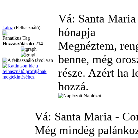
Vá: Santa Maria
kaloz
(Felhasználó)
hónapja
Fanatikus Tag
Megnéztem, reng
Hozzászólások: 214
benne, még orosz
része. Azért ha 
hozzá.
Naplózott
Vá: Santa Maria - Co
Még mindég palánkozg