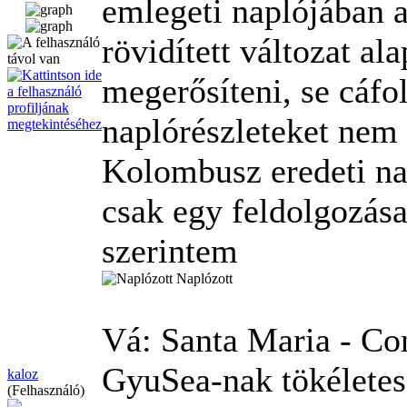
emlegeti naplójában a
rövidített változat a
megerősíteni, se cáfol
naplórészleteket nem 
Kolombusz eredeti n
csak egy feldolgozás
szerintem
Naplózott
Vá: Santa Maria - Co
GyuSea-nak tökéletes
kaloz
(Felhasználó)