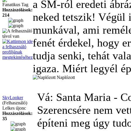
a SM-ról eredeti ábrá
Fanatikus Tag
Hozzászólások:
neked tetszik! Végül 
214
munkával, ami reméle
fenét érdekel, hogy e
tudja senki, tehát va
igaza. Miért legyél é
Naplózott
Vá: Santa Maria - C
SkyLooker
(Felhasználó)
Szerencsére nem vett
Lelkes újonc
Hozzászólások:
35
építeni meg úgy tud