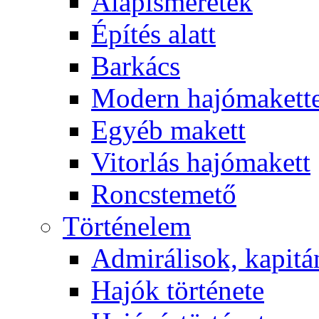
Alapismeretek
Építés alatt
Barkács
Modern hajómakett
Egyéb makett
Vitorlás hajómakett
Roncstemető
Történelem
Admirálisok, kapit
Hajók története