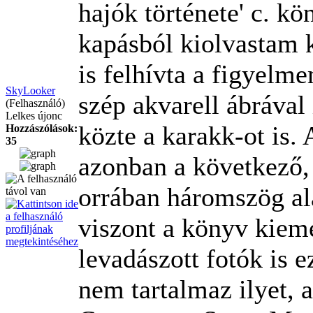
hajók története' c. k
kapásból kiolvastam k
is felhívta a figyelm
SkyLooker
szép akvarell ábrával 
(Felhasználó)
Lelkes újonc
közte a karakk-ot is.
Hozzászólások:
35
azonban a következő, 
orrában háromszög al
viszont a könyv kieme
levadászott fotók is e
nem tartalmaz ilyet, 