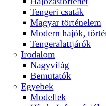
Hajózástörténet
Tengeri csaták
Magyar történelem
Modern hajók, törté
Tengeralattjárók
Irodalom
Nagyvilág
Bemutatók
Egyebek
Modellek