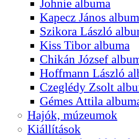
Johnie albuma
Kapecz János albu
Szikora László alb
Kiss Tibor albuma
Chikán József albu
Hoffmann László a
Czeglédy Zsolt alb
Gémes Attila album
Hajók, múzeumok
Kiállítások