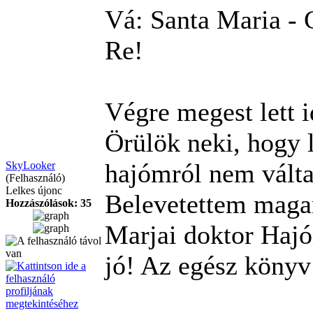
Vá: Santa Maria - 
Re!
Végre megest lett 
Örülök neki, hogy 
hajómról nem vált
SkyLooker
(Felhasználó)
Lelkes újonc
Belevetettem maga
Hozzászólások: 35
Marjai doktor Haj
jó! Az egész könyv 