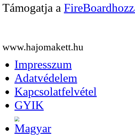
Támogatja a
FireBoard
www.hajomakett.hu
Impresszum
Adatvédelem
Kapcsolatfelvétel
GYIK