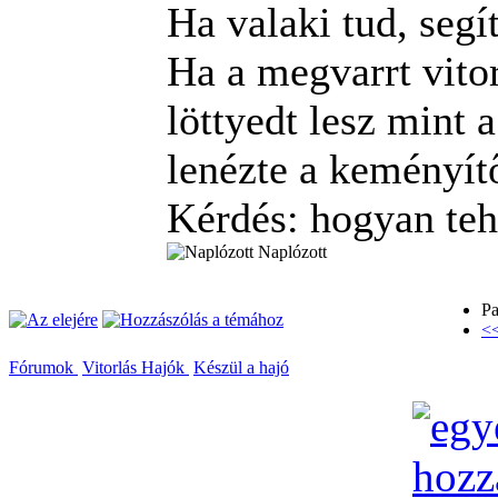
Ha valaki tud, segí
Ha a megvarrt vito
löttyedt lesz mint 
lenézte a keményítő
Kérdés: hogyan te
Naplózott
Pa
<<
Fórumok
Vitorlás Hajók
Készül a hajó