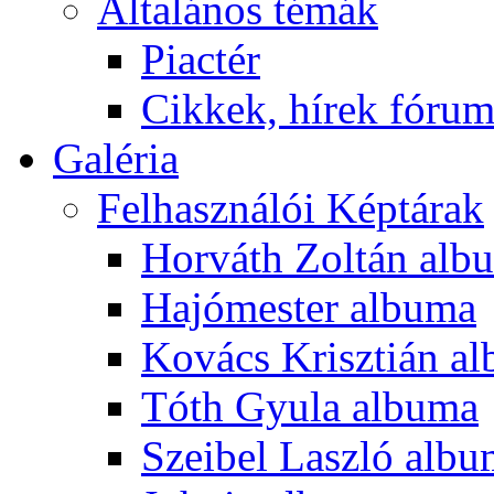
Általános témák
Piactér
Cikkek, hírek fóru
Galéria
Felhasználói Képtárak
Horváth Zoltán alb
Hajómester albuma
Kovács Krisztián a
Tóth Gyula albuma
Szeibel Laszló alb