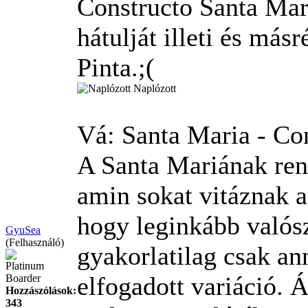
Constructo Santa Mari
hátulját illeti és más
Pinta.
;(
Naplózott
Vá: Santa Maria - Co
A Santa Mariának reng
amin sokat vitáznak 
hogy leginkább valósz
GyuSea
(Felhasználó)
gyakorlatilag csak ann
Platinum
elfogadott variáció. 
Boarder
Hozzászólások:
343