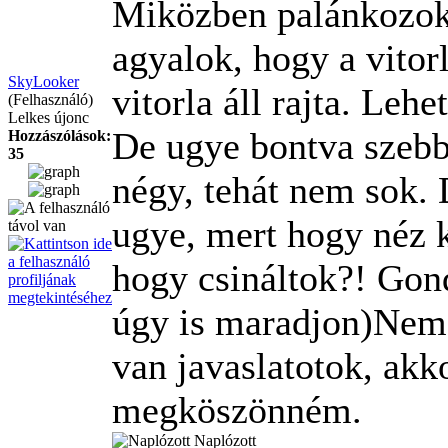
Miközben palánkozok
agyalok, hogy a vitorl
SkyLooker
vitorla áll rajta. Lehe
(Felhasználó)
Lelkes újonc
De ugye bontva szebb,
Hozzászólások:
35
négy, tehát nem sok. 
ugye, mert hogy néz ki
hogy csináltok?! Gon
úgy is maradjon)Nem t
van javaslatotok, ak
megköszönném.
Naplózott