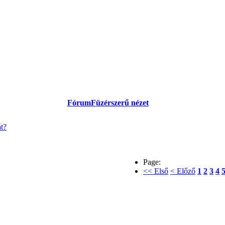
Fórum
Füzérszerű nézet
át?
Page:
<< Első
< Előző
1
2
3
4