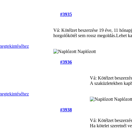
#3935
Vá: Kötélzet beszerzése
19 éve, 11 hónap
horgolókötél sem rossz megoldás.Lehet ka
Naplózott
#3936
Vá: Kötélzet beszerzé
A szaküzletekben kaph
Naplózot
#3938
Vá: Kötélzet beszerzé
Ha kötelet szeretnél v