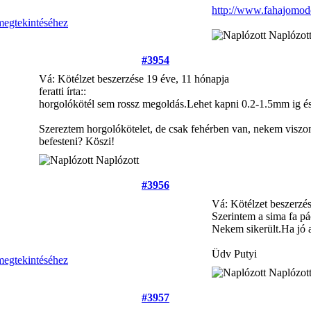
http://www.fahajomode
Naplózot
#3954
Vá: Kötélzet beszerzése
19 éve, 11 hónapja
feratti írta::
horgolókötél sem rossz megoldás.Lehet kapni 0.2-1.5mm ig és
Szereztem horgolókötelet, de csak fehérben van, nekem viszon
befesteni? Köszi!
Naplózott
#3956
Vá: Kötélzet beszerzé
Szerintem a sima fa pá
Nekem sikerült.Ha jó a
Üdv Putyi
Naplózot
#3957