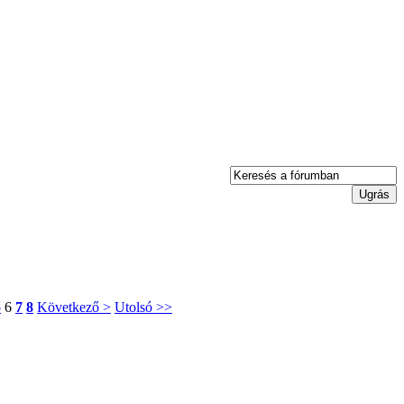
5
6
7
8
Következő >
Utolsó >>