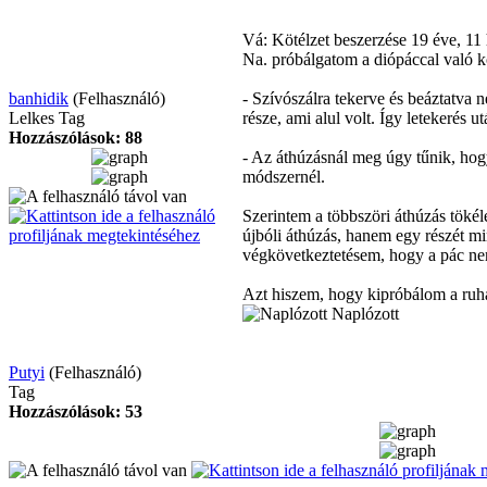
Vá: Kötélzet beszerzése
19 éve, 11
Na. próbálgatom a diópáccal való kö
banhidik
(Felhasználó)
- Szívószálra tekerve és beáztatva n
Lelkes Tag
része, ami alul volt. Így letekerés u
Hozzászólások: 88
- Az áthúzásnál meg úgy tűnik, hog
módszernél.
Szerintem a többszöri áthúzás tökél
újbóli áthúzás, hanem egy részét mi
végkövetkeztetésem, hogy a pác ne
Azt hiszem, hogy kipróbálom a ruha
Naplózott
Putyi
(Felhasználó)
Tag
Hozzászólások: 53