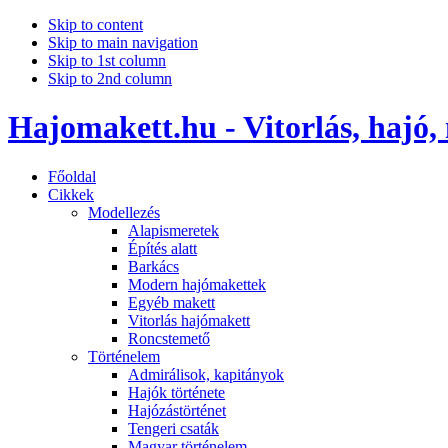
Skip to content
Skip to main navigation
Skip to 1st column
Skip to 2nd column
Hajomakett.hu - Vitorlás, hajó,
Főoldal
Cikkek
Modellezés
Alapismeretek
Építés alatt
Barkács
Modern hajómakettek
Egyéb makett
Vitorlás hajómakett
Roncstemető
Történelem
Admirálisok, kapitányok
Hajók története
Hajózástörténet
Tengeri csaták
Magyar történelem