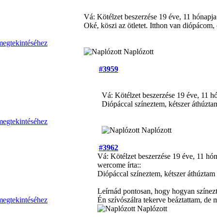
Vá: Kötélzet beszerzése
19 éve, 11 hónapja
Oké, köszi az ötletet. Itthon van diópácom,
Naplózott
#3959
Vá: Kötélzet beszerzése
19 éve, 11 h
Diópáccal színeztem, kétszer áthúztam
Naplózott
#3962
Vá: Kötélzet beszerzése
19 éve, 11 hó
wercome írta::
Diópáccal színeztem, kétszer áthúztam 
Leírnád pontosan, hogy hogyan színezte
Én szívószálra tekerve beáztattam, de 
Naplózott