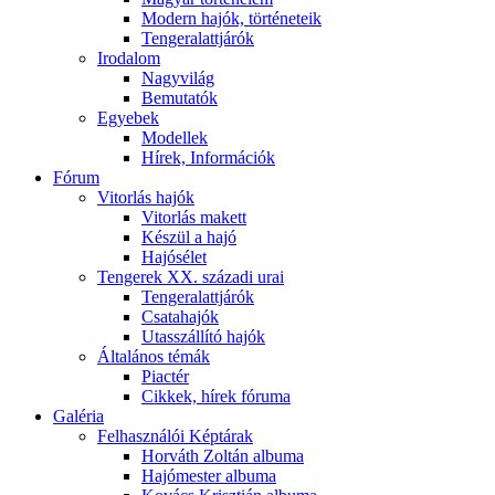
Modern hajók, történeteik
Tengeralattjárók
Irodalom
Nagyvilág
Bemutatók
Egyebek
Modellek
Hírek, Információk
Fórum
Vitorlás hajók
Vitorlás makett
Készül a hajó
Hajósélet
Tengerek XX. századi urai
Tengeralattjárók
Csatahajók
Utasszállító hajók
Általános témák
Piactér
Cikkek, hírek fóruma
Galéria
Felhasználói Képtárak
Horváth Zoltán albuma
Hajómester albuma