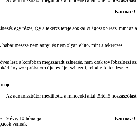
Az adminisztrátor megtiltotta a mindenki által történő hozzászólást.
Karma:
0
ínezés egy része, így a tekercs teteje sokkal világosabb lesz, mint az a
 habár messze nem annyi és nem olyan elütő, mint a tekercses
nedves lesz a korábban megszáradt színezés, nem csak továbbszínezi az
akárhányszor próbálom újra és újra színezni, mindig foltos lesz. A
 majd.
Az adminisztrátor megtiltotta a mindenki által történő hozzászólást.
se
19 éve, 10 hónapja
Karma:
0
 pácok vannak