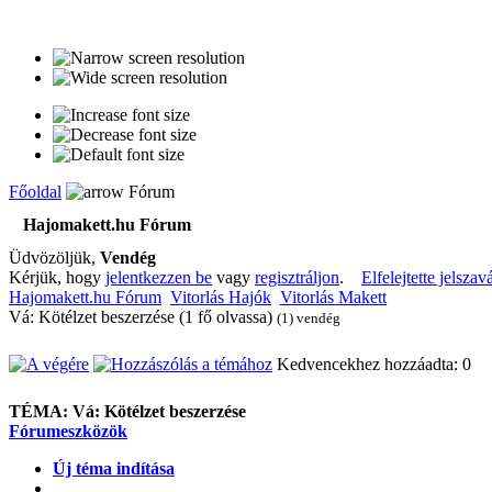
Főoldal
Fórum
Hajomakett.hu Fórum
Üdvözöljük,
Vendég
Kérjük, hogy
jelentkezzen be
vagy
regisztráljon
.
Elfelejtette jelszav
Hajomakett.hu Fórum
Vitorlás Hajók
Vitorlás Makett
Vá: Kötélzet beszerzése (1 fő olvassa)
(1) vendég
Kedvencekhez hozzáadta: 0
TÉMA:
Vá: Kötélzet beszerzése
Fórumeszközök
Új téma indítása