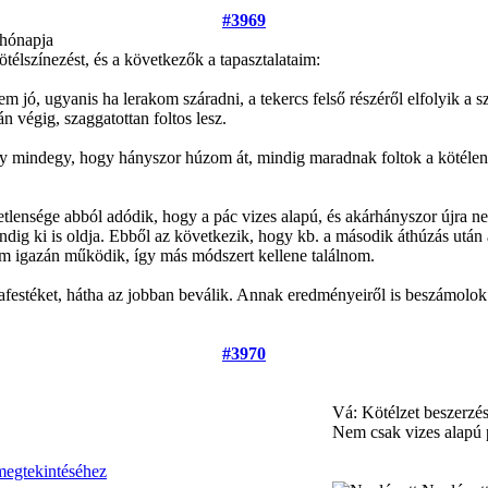
#3969
 hónapja
télszínezést, és a következők a tapasztalataim:
em jó, ugyanis ha lerakom száradni, a tekercs felső részéről elfolyik a sz
tán végig, szaggatottan foltos lesz.
y mindegy, hogy hányszor húzom át, mindig maradnak foltok a kötélen,
etlensége abból adódik, hogy a pác vizes alapú, és akárhányszor újra 
ndig ki is oldja. Ebből az következik, hogy kb. a második áthúzás után 
m igazán működik, így más módszert kellene találnom.
festéket, hátha az jobban beválik. Annak eredményeiről is beszámolok
#3970
Vá: Kötélzet beszerzé
Nem csak vizes alapú