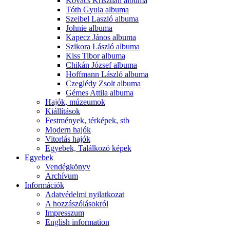
Kovács Krisztián albuma
Tóth Gyula albuma
Szeibel Laszló albuma
Johnie albuma
Kapecz János albuma
Szikora László albuma
Kiss Tibor albuma
Chikán József albuma
Hoffmann László albuma
Czeglédy Zsolt albuma
Gémes Attila albuma
Hajók, múzeumok
Kiállítások
Festmények, térképek, stb
Modern hajók
Vitorlás hajók
Egyebek, Találkozó képek
Egyebek
Vendégkönyv
Archívum
Információk
Adatvédelmi nyilatkozat
A hozzászólásokról
Impresszum
English information