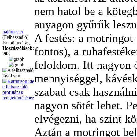
nem hatol be a kötegb
anyagon gyűrűk leszn
hajómester
A festés: a motringot 
(Felhasználó)
Fanatikus Tag
fontos), a ruhafestéke
Hozzászólások:
203
feloldom. Itt nagyon 
mennyiséggel, kávésk
szabad csak használn
nagyon sötét lehet. Pe
elvégezni, ha szint k
Aztán a motringot be