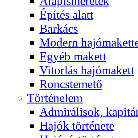
Alapismeretek
Építés alatt
Barkács
Modern hajómakett
Egyéb makett
Vitorlás hajómakett
Roncstemető
Történelem
Admirálisok, kapit
Hajók története