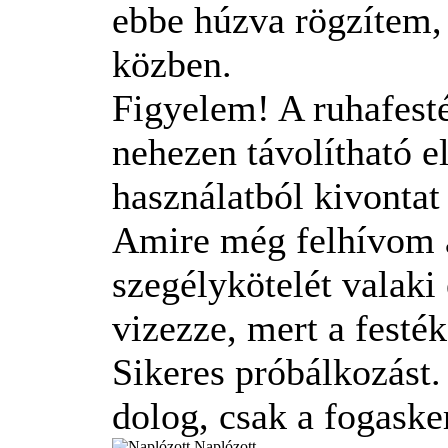
ebbe húzva rögzítem, 
közben.
Figyelem! A ruhafesté
nehezen távolítható el
használatból kivontat
Amire még felhívom a 
szegélykötelét valaki 
vizezze, mert a festé
Sikeres próbálkozást.
dolog, csak a fogaske
Naplózott