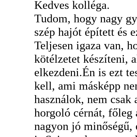
Kedves kolléga.
Tudom, hogy nagy gya
szép hajót épített és 
Teljesen igaza van, h
kötélzetet készíteni, 
elkezdeni.Én is ezt t
kell, ami másképp nem
használok, nem csak a
horgoló cérnát, főleg
nagyon jó minőségű, 