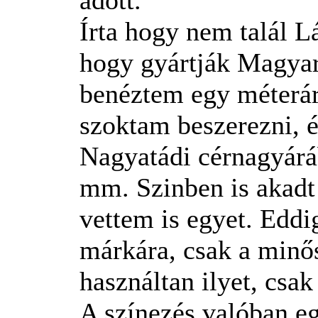
Írta hogy nem talál 
hogy gyártják Magyar
benéztem egy méterár
szoktam beszerezni, é
Nagyatádi cérnagyárá
mm. Szinben is akadt 
vettem is egyet. Eddi
márkára, csak a minős
használtan ilyet, csa
A színezés valóban eg