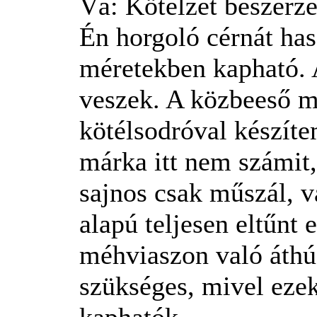
Vá: Kötélzet beszerz
Én horgoló cérnát ha
méretekben kapható. 
veszek. A közbeeső m
kötélsodróval készít
márka itt nem számit
sajnos csak műszál, v
alapú teljesen eltűnt 
méhviaszon való áthú
szükséges, mivel eze
kaphatók.