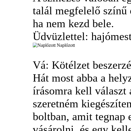
talál megfelelő színű
ha nem kezd bele.
Üdvüzlettel: hajómes
Naplózott
Vá: Kötélzet beszerz
Hát most abba a helyz
írásomra kell választ 
szeretném kiegészíten
boltban, amit tegnap 
vásárolni, és egy kel