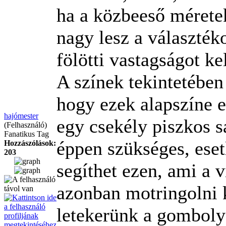
ha a közbeeső mérete
nagy lesz a választé
fölötti vastagságot kel
A színek tekintetében
hogy ezek alapszíne e
hajómester
egy csekély piszkos s
(Felhasználó)
Fanatikus Tag
éppen szükséges, eset
Hozzászólások:
203
segíthet ezen, ami a v
azonban motringolni k
letekerünk a gomboly