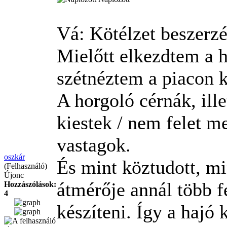
Vá: Kötélzet beszerz
Mielőtt elkezdtem a h
szétnéztem a piacon 
A horgoló cérnák, il
kiestek / nem felet 
vastagok.
oszkár
És mint köztudott, m
(Felhasználó)
Újonc
átmérője annál több f
Hozzászólások:
4
készíteni. Így a hajó