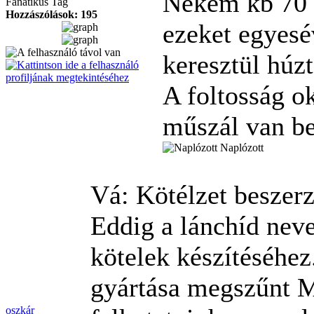
Nekem kb 70 
Fanatikus Tag
Hozzászólások: 195
ezeket egyesé
keresztül húz
A foltosság ok
műszál van be
Naplózott
Vá: Kötélzet beszer
Eddig a lánchíd nev
kötelek készítéséhez
gyártása megszűnt 
oszkár