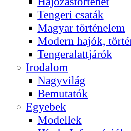
Hajózástörténet
Tengeri csaták
Magyar történelem
Modern hajók, törté
Tengeralattjárók
Irodalom
Nagyvilág
Bemutatók
Egyebek
Modellek