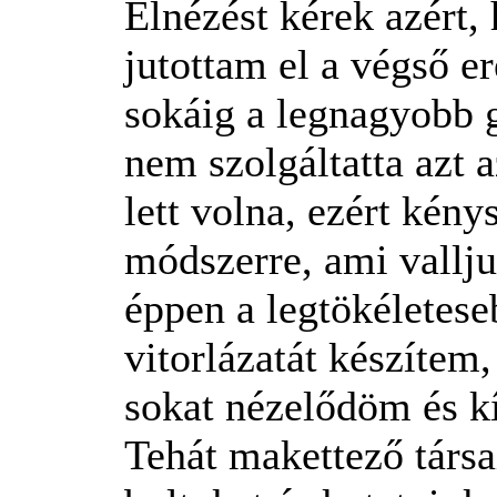
Elnézést kérek azért
jutottam el a végső e
sokáig a legnagyobb
nem szolgáltatta azt
lett volna, ezért kén
módszerre, ami vallj
éppen a legtökéletes
vitorlázatát készítem,
sokat nézelődöm és k
Tehát makettező társa