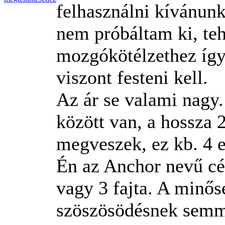
felhasználni kívánunk
nem próbáltam ki, tehá
mozgókötélzethez így
viszont festeni kell.
Az ár se valami nagy
között van, a hossza
megveszek, ez kb. 4 e
Én az Anchor nevű cé
vagy 3 fajta. A minősé
szöszösödésnek sem