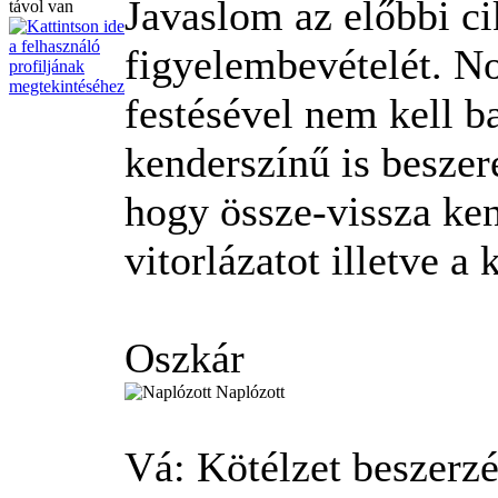
Javaslom az előbbi ci
figyelembevételét. No
festésével nem kell ba
kenderszínű is beszer
hogy össze-vissza ken
vitorlázatot illetve a 
Oszkár
Naplózott
Vá: Kötélzet beszerz