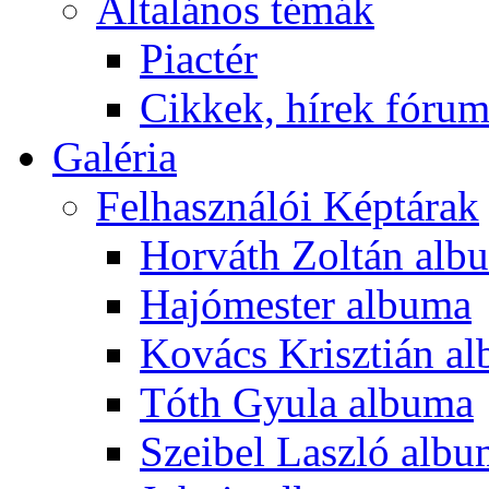
Általános témák
Piactér
Cikkek, hírek fóru
Galéria
Felhasználói Képtárak
Horváth Zoltán alb
Hajómester albuma
Kovács Krisztián a
Tóth Gyula albuma
Szeibel Laszló alb