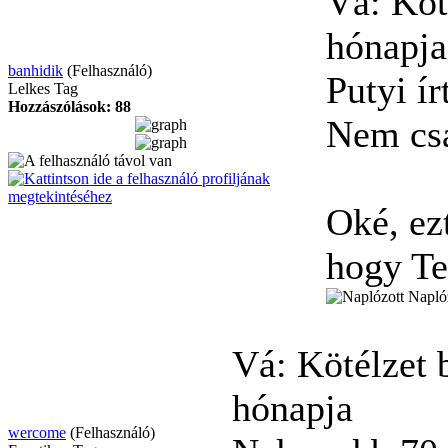
Vá: Köt
hónapja
banhidik
(Felhasználó)
Putyi ír
Lelkes Tag
Hozzászólások: 88
Nem csa
Oké, ez
hogy Te
Napló
Vá: Kötélzet 
hónapja
wercome
(Felhasználó)