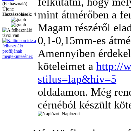
felkutatni, hogy mel
(Felhasználó)
Újonc
mint átmérőben a fe
Hozzászólások: 4
Magam részéről eladá
0,1-0,15mm-es átmé
Amennyiben érdekel 
köteleimet a
http://
stilus=lap&hiv=5
oldalamon. Még rend
cérnéból készült köt
Naplózott