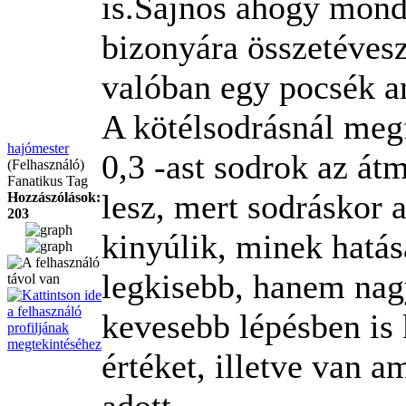
is.Sajnos ahogy mond
bizonyára összetévesz
valóban egy pocsék a
A kötélsodrásnál meg
hajómester
0,3 -ast sodrok az át
(Felhasználó)
Fanatikus Tag
lesz, mert sodráskor 
Hozzászólások:
203
kinyúlik, minek hatá
legkisebb, hanem nag
kevesebb lépésben is 
értéket, illetve van a
adott.