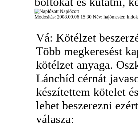
boltokat és kutatni, k
Naplózott
Módosítás: 2008.09.06 15:30 Név: hajómester. Indok:
Vá: Kötélzet beszerz
Több megkeresést kap
kötélzet anyaga. Oszk
Lánchíd cérnát javasol
készítettem kötelet é
lehet beszerezni ezér
válasza: