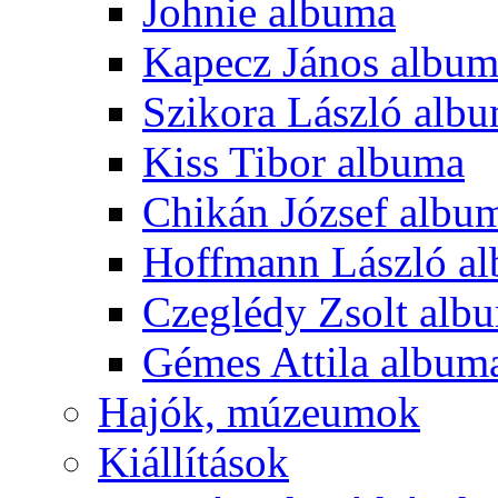
Johnie albuma
Kapecz János albu
Szikora László alb
Kiss Tibor albuma
Chikán József albu
Hoffmann László a
Czeglédy Zsolt alb
Gémes Attila album
Hajók, múzeumok
Kiállítások