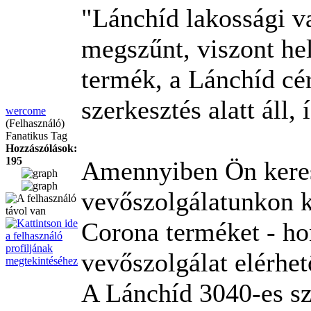
"Lánchíd lakossági v
megszűnt, viszont he
termék, a Lánchíd cé
szerkesztés alatt áll,
wercome
(Felhasználó)
Fanatikus Tag
Hozzászólások:
195
Amennyiben Ön keres
vevőszolgálatunkon k
Corona terméket - ho
vevőszolgálat elérhet
A Lánchíd 3040-es sz