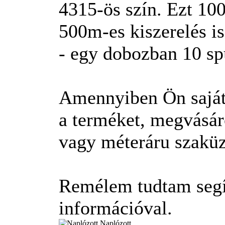
4315-ös szín. Ezt 100
500m-es kiszerelés is
- egy dobozban 10 spu
Amennyiben Ön saját 
a terméket, megvásár
vagy méteráru szaküz
Remélem tudtam segít
információval.
Naplózott