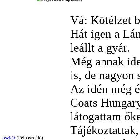
Vá: Kötélzet 
Hát igen a Lán
leállt a gyár.
Még annak ide
is, de nagyon 
Az idén még év
Coats Hungary
látogattam őke
Tájékoztattak,
oszkár
(Felhasználó)