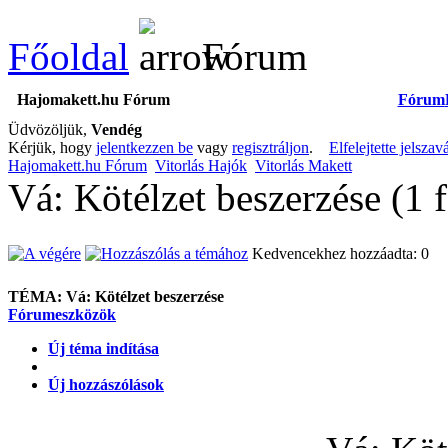
Főoldal
Fórum
Hajomakett.hu Fórum
Fórum
Üdvözöljük,
Vendég
Kérjük, hogy
jelentkezzen be
vagy
regisztráljon
.
Elfelejtette jelszav
Hajomakett.hu Fórum
Vitorlás Hajók
Vitorlás Makett
Vá: Kötélzet beszerzése (1 
Kedvencekhez hozzáadta: 0
TÉMA:
Vá: Kötélzet beszerzése
Fórumeszközök
Új téma indítása
Új hozzászólások