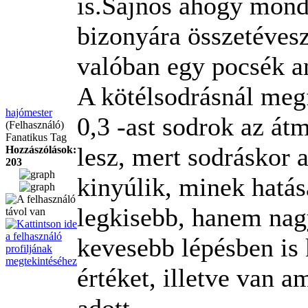
is.Sajnos ahogy mond
bizonyára összetévesz
valóban egy pocsék a
A kötélsodrásnál meg
hajómester
0,3 -ast sodrok az át
(Felhasználó)
Fanatikus Tag
lesz, mert sodráskor 
Hozzászólások:
203
kinyúlik, minek hatá
legkisebb, hanem nag
kevesebb lépésben is 
értéket, illetve van a
adott.