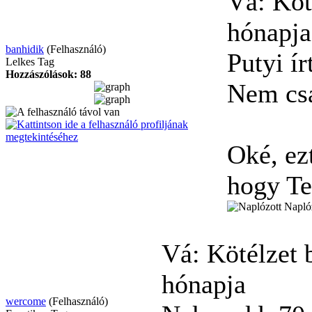
Vá: Köt
hónapja
banhidik
(Felhasználó)
Putyi ír
Lelkes Tag
Hozzászólások: 88
Nem csa
Oké, ez
hogy Te
Napló
Vá: Kötélzet 
hónapja
wercome
(Felhasználó)