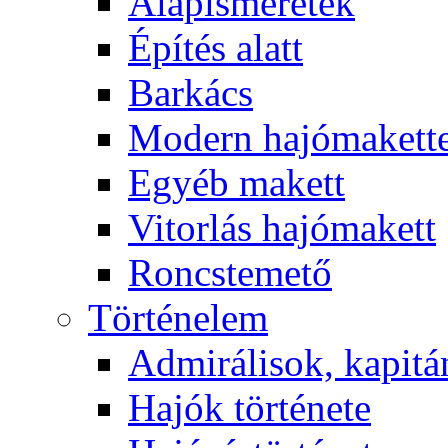
Alapismeretek
Építés alatt
Barkács
Modern hajómakett
Egyéb makett
Vitorlás hajómakett
Roncstemető
Történelem
Admirálisok, kapit
Hajók története