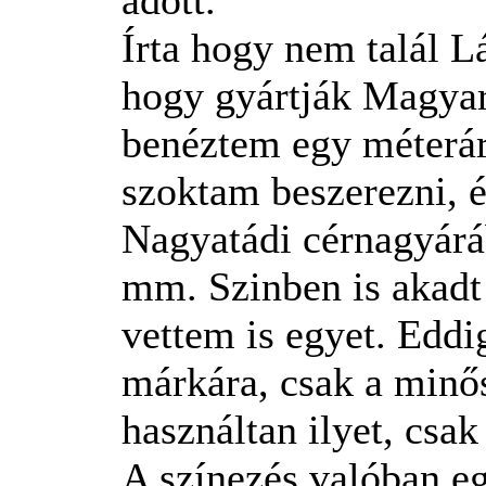
Írta hogy nem talál 
hogy gyártják Magyar
benéztem egy méterár
szoktam beszerezni, é
Nagyatádi cérnagyárá
mm. Szinben is akadt 
vettem is egyet. Eddi
márkára, csak a minős
használtan ilyet, csa
A színezés valóban eg