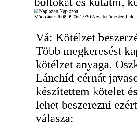
boltokat és kutatni, k
Naplózott
Módosítás: 2008.09.06 15:30 Név: hajómester. Indok:
Vá: Kötélzet beszerz
Több megkeresést kap
kötélzet anyaga. Oszk
Lánchíd cérnát javasol
készítettem kötelet é
lehet beszerezni ezér
válasza: