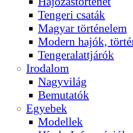
Hajózástörténet
Tengeri csaták
Magyar történelem
Modern hajók, törté
Tengeralattjárók
Irodalom
Nagyvilág
Bemutatók
Egyebek
Modellek