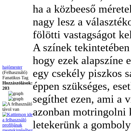
ha a közbeeső mérete
nagy lesz a választé
fölötti vastagságot kel
A színek tekintetében
hogy ezek alapszíne e
hajómester
egy csekély piszkos s
(Felhasználó)
Fanatikus Tag
éppen szükséges, eset
Hozzászólások:
203
segíthet ezen, ami a v
azonban motringolni k
letekerünk a gomboly