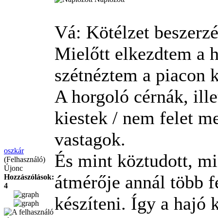
Vá: Kötélzet beszerz
Mielőtt elkezdtem a h
szétnéztem a piacon 
A horgoló cérnák, il
kiestek / nem felet 
vastagok.
oszkár
És mint köztudott, m
(Felhasználó)
Újonc
átmérője annál több f
Hozzászólások:
4
készíteni. Így a hajó