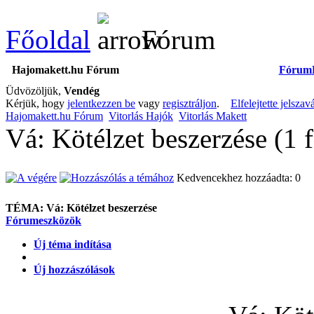
Főoldal
Fórum
Hajomakett.hu Fórum
Fórum
Üdvözöljük,
Vendég
Kérjük, hogy
jelentkezzen be
vagy
regisztráljon
.
Elfelejtette jelszav
Hajomakett.hu Fórum
Vitorlás Hajók
Vitorlás Makett
Vá: Kötélzet beszerzése (1 
Kedvencekhez hozzáadta: 0
TÉMA:
Vá: Kötélzet beszerzése
Fórumeszközök
Új téma indítása
Új hozzászólások