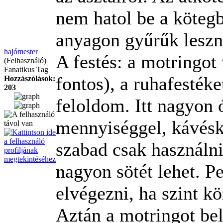
nem hatol be a kötegb
anyagon gyűrűk leszn
hajómester
A festés: a motringot 
(Felhasználó)
Fanatikus Tag
fontos), a ruhafestéke
Hozzászólások:
203
feloldom. Itt nagyon 
mennyiséggel, kávésk
szabad csak használn
nagyon sötét lehet. Pe
elvégezni, ha szint k
Aztán a motringot be