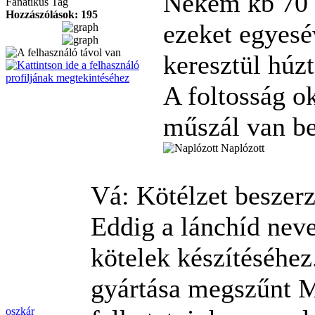
Nekem kb 70 
Fanatikus Tag
Hozzászólások: 195
ezeket egyesé
keresztül húz
A foltosság ok
műszál van be
Naplózott
Vá: Kötélzet beszer
Eddig a lánchíd nev
kötelek készítéséhez
gyártása megszűnt 
oszkár