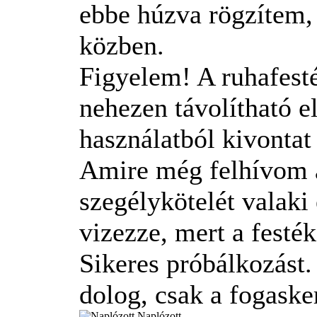
ebbe húzva rögzítem, 
közben.
Figyelem! A ruhafesté
nehezen távolítható el
használatból kivontat
Amire még felhívom a 
szegélykötelét valaki 
vizezze, mert a festé
Sikeres próbálkozást.
dolog, csak a fogaske
Naplózott