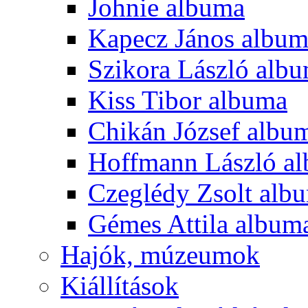
Johnie albuma
Kapecz János albu
Szikora László alb
Kiss Tibor albuma
Chikán József albu
Hoffmann László a
Czeglédy Zsolt alb
Gémes Attila album
Hajók, múzeumok
Kiállítások