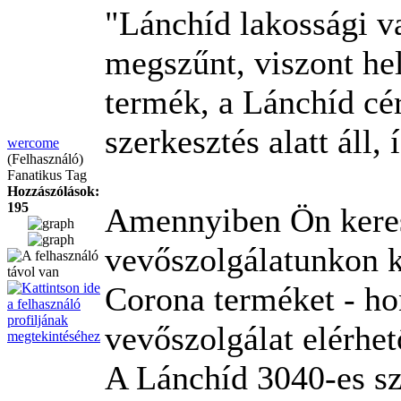
"Lánchíd lakossági v
megszűnt, viszont he
termék, a Lánchíd cé
szerkesztés alatt áll,
wercome
(Felhasználó)
Fanatikus Tag
Hozzászólások:
195
Amennyiben Ön keres
vevőszolgálatunkon k
Corona terméket - ho
vevőszolgálat elérhet
A Lánchíd 3040-es sz