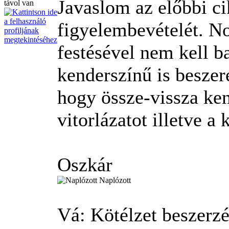
Javaslom az előbbi ci
figyelembevételét. No
festésével nem kell ba
kenderszínű is beszer
hogy össze-vissza ken
vitorlázatot illetve a 
Oszkár
Naplózott
Vá: Kötélzet beszerz