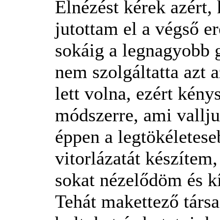
Elnézést kérek azért
jutottam el a végső e
sokáig a legnagyobb
nem szolgáltatta azt
lett volna, ezért kén
módszerre, ami vallj
éppen a legtökéletes
vitorlázatát készítem,
sokat nézelődöm és k
Tehát makettező társa