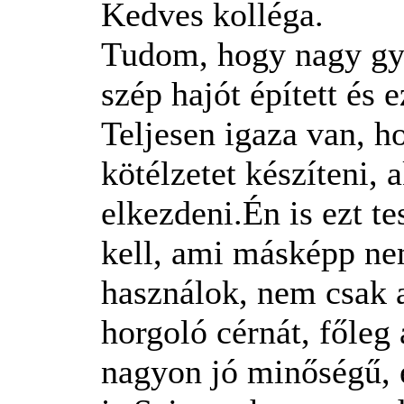
Kedves kolléga.
Tudom, hogy nagy gya
szép hajót épített és 
Teljesen igaza van, h
kötélzetet készíteni, 
elkezdeni.Én is ezt t
kell, ami másképp nem
használok, nem csak a
horgoló cérnát, főleg
nagyon jó minőségű, 