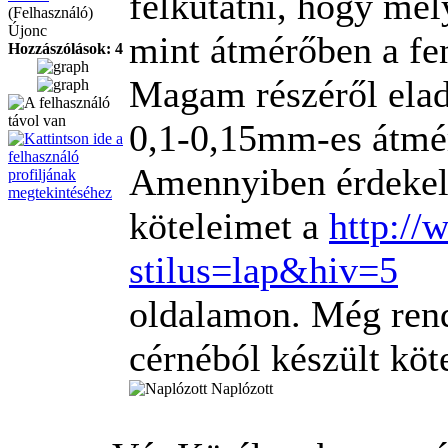
felkutatni, hogy mel
(Felhasználó)
Újonc
mint átmérőben a fe
Hozzászólások: 4
Magam részéről eladá
0,1-0,15mm-es átmé
Amennyiben érdekel 
köteleimet a
http://
stilus=lap&hiv=5
oldalamon. Még rend
cérnéból készült köt
Naplózott