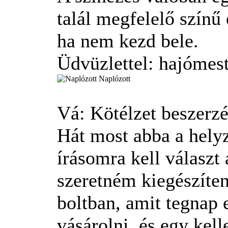
talál megfelelő színű
ha nem kezd bele.
Üdvüzlettel: hajómes
Naplózott
Vá: Kötélzet beszerz
Hát most abba a helyz
írásomra kell választ 
szeretném kiegészíten
boltban, amit tegnap 
vásárolni, és egy kel