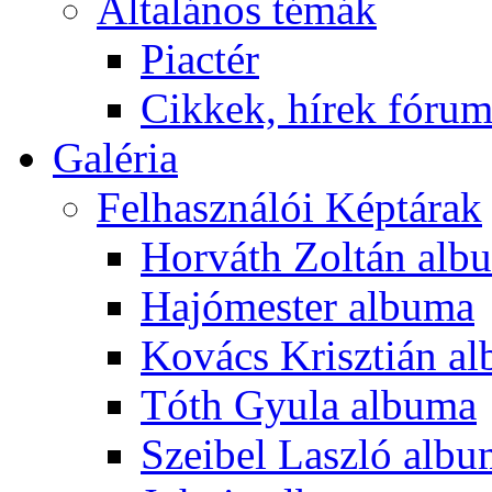
Általános témák
Piactér
Cikkek, hírek fóru
Galéria
Felhasználói Képtárak
Horváth Zoltán alb
Hajómester albuma
Kovács Krisztián a
Tóth Gyula albuma
Szeibel Laszló alb