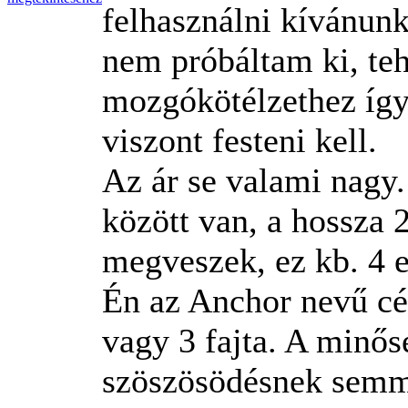
felhasználni kívánunk
nem próbáltam ki, tehá
mozgókötélzethez így
viszont festeni kell.
Az ár se valami nagy
között van, a hossza
megveszek, ez kb. 4 e
Én az Anchor nevű cé
vagy 3 fajta. A minősé
szöszösödésnek sem