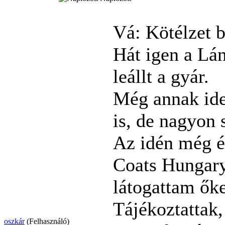
Vá: Kötélzet 
Hát igen a Lán
leállt a gyár.
Még annak ide
is, de nagyon 
Az idén még év
Coats Hungary
látogattam őke
Tájékoztattak,
oszkár
(Felhasználó)