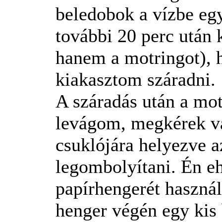
beledobok a vízbe eg
további 20 perc után
hanem a motringot), 
kiakasztom száradni.
A száradás után a mot
levágom, megkérek va
csuklójára helyezve az
legombolyítani. Én 
papírhengerét használ
henger végén egy kis 