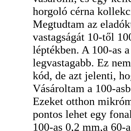
horgoló cérna kollekc
Megtudtam az eladókt
vastagságát 10-től 10
léptékben. A 100-as a
legvastagabb. Ez nem 
kód, de azt jelenti, h
Vásároltam a 100-asbó
Ezeket otthon mikró
pontos lehet egy fona
100-as 0,2 mm,a 60-a