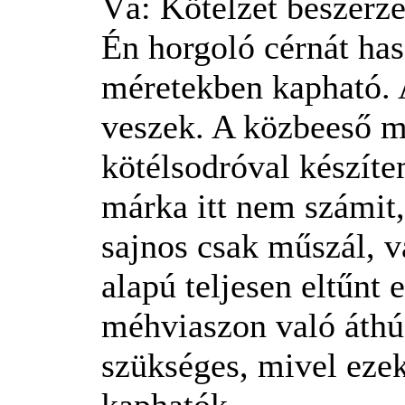
Vá: Kötélzet beszerz
Én horgoló cérnát ha
méretekben kapható. 
veszek. A közbeeső m
kötélsodróval készít
márka itt nem számit
sajnos csak műszál, v
alapú teljesen eltűnt 
méhviaszon való áthú
szükséges, mivel eze
kaphatók.