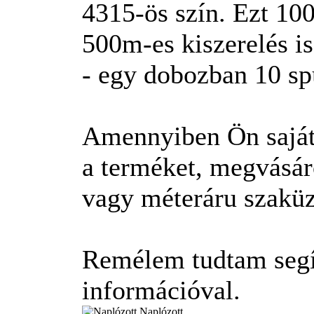
4315-ös szín. Ezt 100
500m-es kiszerelés is
- egy dobozban 10 spu
Amennyiben Ön saját 
a terméket, megvásár
vagy méteráru szaküz
Remélem tudtam segít
információval.
Naplózott