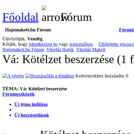
Főoldal
Fórum
Hajomakett.hu Fórum
Fórum
Üdvözöljük,
Vendég
Kérjük, hogy
jelentkezzen be
vagy
regisztráljon
.
Elfelejtette jelszav
Hajomakett.hu Fórum
Vitorlás Hajók
Vitorlás Makett
Vá: Kötélzet beszerzése (1 
Kedvencekhez hozzáadta: 0
TÉMA:
Vá: Kötélzet beszerzése
Fórumeszközök
Új téma indítása
Új hozzászólások