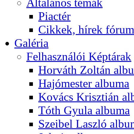
Általános témák
Piactér
Cikkek, hírek fóru
Galéria
Felhasználói Képtárak
Horváth Zoltán alb
Hajómester albuma
Kovács Krisztián a
Tóth Gyula albuma
Szeibel Laszló alb