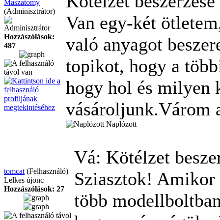
Kötélzet beszerzése
Maszatomy
(Adminisztrátor)
Van egy-két ötletem
Adminisztrátor
Hozzászólások:
való anyagot beszere
487
topikot, hogy a több
hogy hol és milyen 
vásároljunk.Várom a
Naplózott
Vá: Kötélzet besze
tomcat
(Felhasználó)
Sziasztok! Amikor 
Lelkes újonc
Hozzászólások: 27
több modellboltban