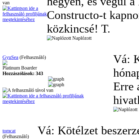
hegyen, és végül a
Constructo-t kapno
közkincsé! T.
Naplózott
Vá: K
GyuSea
(Felhasználó)
Platinum Boarder
hóna
Hozzászólások: 343
Erre 
hivat
Vá: Kötélzet beszer
tomcat
(Felhasználó)