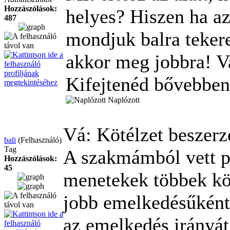
Hozzászólások:
helyes? Hiszen ha a
487
mondjuk balra teker
akkor meg jobbra! V
Kifejtenéd bővebben 
Naplózott
Vá: Kötélzet beszer
bali
(Felhasználó)
Tag
A szakmámból vett p
Hozzászólások:
45
menetekek többek kö
jobb emelkedésűként,
az emelkedés irányát