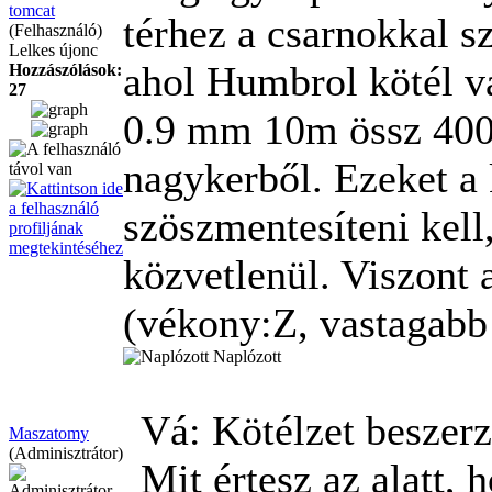
tomcat
térhez a csarnokkal s
(Felhasználó)
Lelkes újonc
ahol Humbrol kötél 
Hozzászólások:
27
0.9 mm 10m össz 400 
nagykerből. Ezeket a 
szöszmentesíteni kell
közvetlenül. Viszont 
(vékony:Z, vastagabb 
Naplózott
Vá: Kötélzet beszer
Maszatomy
(Adminisztrátor)
Mit értesz az alatt, 
Adminisztrátor