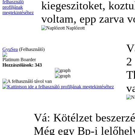
kiegeszitoket, koztu
voltam, epp zarva v
Naplózott
V
GyuSea
(Felhasználó)
2
Platinum Boarder
Hozzászólások: 343
T
v
Vá: Kötélzet beszerz
Még egy Bp-i lelőhel