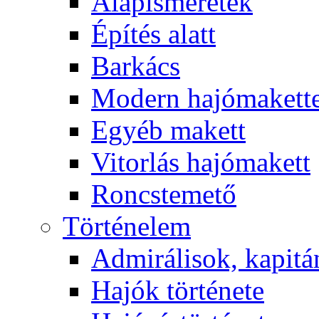
Alapismeretek
Építés alatt
Barkács
Modern hajómakett
Egyéb makett
Vitorlás hajómakett
Roncstemető
Történelem
Admirálisok, kapit
Hajók története