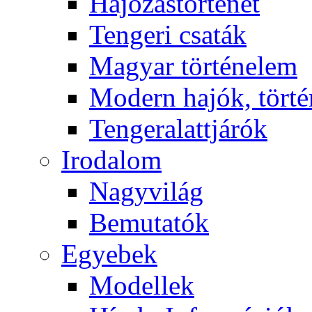
Hajózástörténet
Tengeri csaták
Magyar történelem
Modern hajók, törté
Tengeralattjárók
Irodalom
Nagyvilág
Bemutatók
Egyebek
Modellek