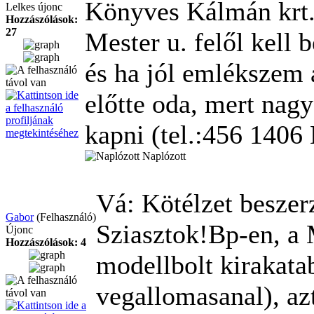
Könyves Kálmán krt. 
Lelkes újonc
Hozzászólások:
27
Mester u. felől kell 
és ha jól emlékszem a
előtte oda, mert nagy
kapni (tel.:456 1406 
Naplózott
Vá: Kötélzet besze
Gabor
(Felhasználó)
Sziasztok!Bp-en, a
Újonc
Hozzászólások: 4
modellbolt kirakata
vegallomasanal), az