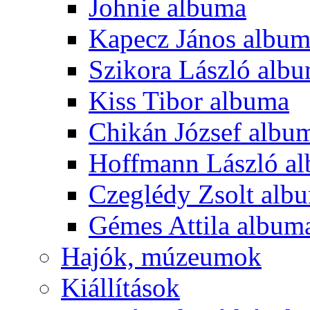
Johnie albuma
Kapecz János albu
Szikora László alb
Kiss Tibor albuma
Chikán József albu
Hoffmann László a
Czeglédy Zsolt alb
Gémes Attila album
Hajók, múzeumok
Kiállítások