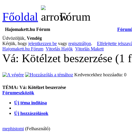
Főoldal
Fórum
Hajomakett.hu Fórum
Fórum
Üdvözöljük,
Vendég
Kérjük, hogy
jelentkezzen be
vagy
regisztráljon
.
Elfelejtette jelszav
Hajomakett.hu Fórum
Vitorlás Hajók
Vitorlás Makett
Vá: Kötélzet beszerzése (1 
Kedvencekhez hozzáadta: 0
TÉMA:
Vá: Kötélzet beszerzése
Fórumeszközök
Új téma indítása
Új hozzászólások
mephistomi
(Felhasználó)