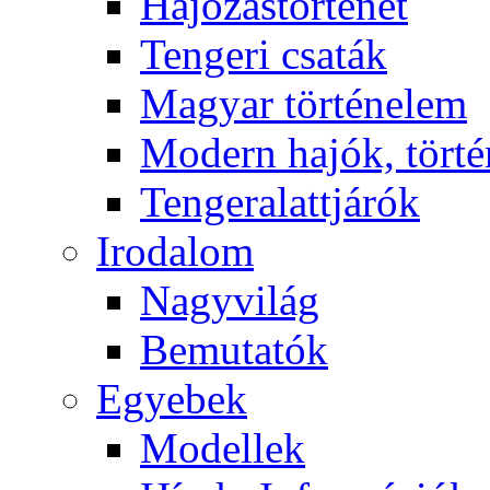
Hajózástörténet
Tengeri csaták
Magyar történelem
Modern hajók, törté
Tengeralattjárók
Irodalom
Nagyvilág
Bemutatók
Egyebek
Modellek