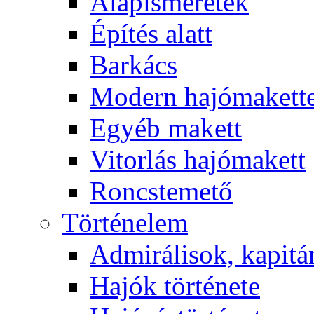
Alapismeretek
Építés alatt
Barkács
Modern hajómakett
Egyéb makett
Vitorlás hajómakett
Roncstemető
Történelem
Admirálisok, kapit
Hajók története