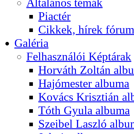
Általános témák
Piactér
Cikkek, hírek fóru
Galéria
Felhasználói Képtárak
Horváth Zoltán alb
Hajómester albuma
Kovács Krisztián a
Tóth Gyula albuma
Szeibel Laszló alb