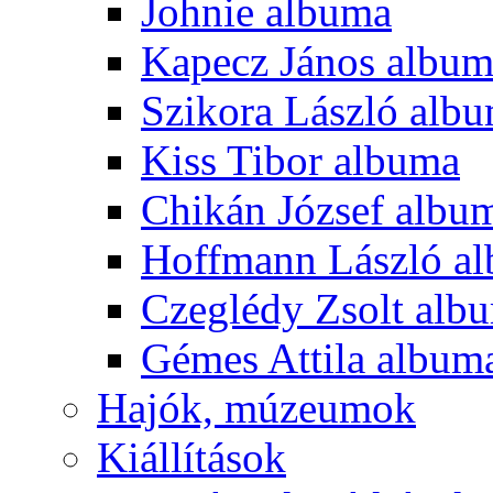
Johnie albuma
Kapecz János albu
Szikora László alb
Kiss Tibor albuma
Chikán József albu
Hoffmann László a
Czeglédy Zsolt alb
Gémes Attila album
Hajók, múzeumok
Kiállítások